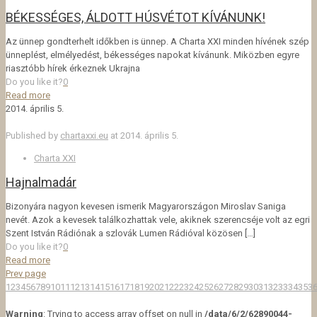
BÉKESSÉGES, ÁLDOTT HÚSVÉTOT KÍVÁNUNK!
Az ünnep gondterhelt időkben is ünnep. A Charta XXI minden hívének szép
ünneplést, elmélyedést, békességes napokat kívánunk. Miközben egyre
riasztóbb hírek érkeznek Ukrajna
Do you like it?
0
Read more
2014. április 5.
Published by
chartaxxi.eu
at
2014. április 5.
Charta XXI
Hajnalmadár
Bizonyára nagyon kevesen ismerik Magyarországon Miroslav Saniga
nevét. Azok a kevesek találkozhattak vele, akiknek szerencséje volt az egri
Szent István Rádiónak a szlovák Lumen Rádióval közösen
[…]
Do you like it?
0
Read more
Prev page
1
2
3
4
5
6
7
8
9
10
11
12
13
14
15
16
17
18
19
20
21
22
23
24
25
26
27
28
29
30
31
32
33
34
35
3
Warning
: Trying to access array offset on null in
/data/6/2/62890044-