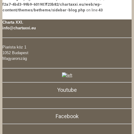
f2a7-4bd3-99b9-601907f23b82/chartaxxi.eu/web/wp-
content/themes/betheme/sidebar-blog.php
on line
43
Charta XXI.
info@chartaxxi.eu
Piarista köz 1
1052 Budapest
Magyarország
Youtube
Facebook