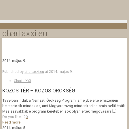
chartaxxi.eu
2014. május 9.
Published by
chartaxxi.eu
at
2014. május 9.
Charta XXI
KÖZÖS TÉR – KÖZÖS ÖRÖKSÉG
1998-ban indult a Nemzeti Örökség Program, amelybe értelemszerűen
beletartozik mindaz az, ami Magyarország mindenkori határain belül épült.
Más szavakkal: e program keretében sok olyan érték megóvására
[…]
Do you like it?
0
Read more
2014. május 5.