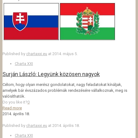
Published by
chartaxxi.eu
at
2014. május 5.
Charta XXI
Surján László: Legyünk közösen nagyok
Célom, hogy olyan merész gondolatokat, nagy feladatokat kínáljak,
amelyek bár évszázados problémák rendezésére vállalkoznak, meg is
valósíthatók.
Do you like it?
0
Read more
2014. április 18.
Published by
chartaxxi.eu
at
2014. április 18.
Charta XXI