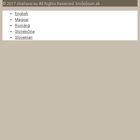
© 2017 chartaxxi.eu All Rights Reserved. bro[w]sum.sk
English
Magyar
Română
Slovenčina
Slovenian