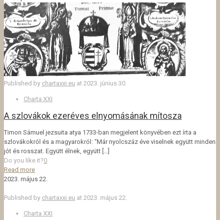
Published by
chartaxxi.eu
at
2023. június 30.
Charta XXI
A szlovákok ezeréves elnyomásának mítosza
Timon Sámuel jezsuita atya 1733-ban megjelent könyvében ezt írta a
szlovákokról és a magyarokról: “Már nyolcszáz éve viselnek együtt minden
jót és rosszat. Együtt élnek, együtt
[…]
Do you like it?
0
Read more
2023. május 22.
Published by
chartaxxi.eu
at
2023. május 22.
Charta XXI