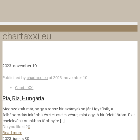
chartaxxi.eu
2023. november 10.
Published by
chartaxxi.eu
at
2023. november 10.
Charta XXI
Ria, Ria, Hungária
Megszoktuk már, hogy a rossz hír szárnyakon jár. Úgy tűnik, a
felháborodás inkább késztet cselekvésre, mint egy jó hír feletti öröm. Ez a
cselekvés korunkban többnyire
[…]
Do you like it?
0
Read more
2023. június 30.