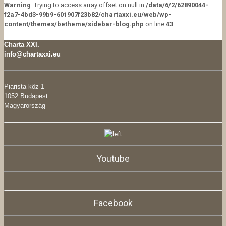
Warning
: Trying to access array offset on null in
/data/6/2/62890044-
f2a7-4bd3-99b9-601907f23b82/chartaxxi.eu/web/wp-
content/themes/betheme/sidebar-blog.php
on line
43
Charta XXI.
info@chartaxxi.eu
Piarista köz 1
1052 Budapest
Magyarország
Youtube
Facebook