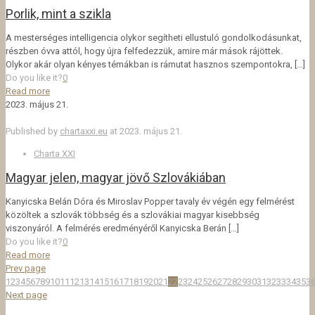
Porlik, mint a szikla
A mesterséges intelligencia olykor segítheti ellustuló gondolkodásunkat,
részben óvva attól, hogy újra felfedezzük, amire már mások rájöttek.
Olykor akár olyan kényes témákban is rámutat hasznos szempontokra,
[…]
Do you like it?
0
Read more
2023. május 21.
Published by
chartaxxi.eu
at
2023. május 21.
Charta XXI
Magyar jelen, magyar jövő Szlovákiában
Kanyicska Belán Dóra és Miroslav Popper tavaly év végén egy felmérést
közöltek a szlovák többség és a szlovákiai magyar kisebbség
viszonyáról. A felmérés eredményéről Kanyicska Berán
[…]
Do you like it?
0
Read more
Prev page
1
2
3
4
5
6
7
8
9
10
11
12
13
14
15
16
17
18
19
20
21
22
23
24
25
26
27
28
29
30
31
32
33
34
35
3
Next page