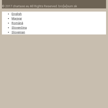
© 2017 chartaxxi.eu All Rights Reserved. bro[w]sum.sk
English
Magyar
Română
Slovenčina
Slovenian