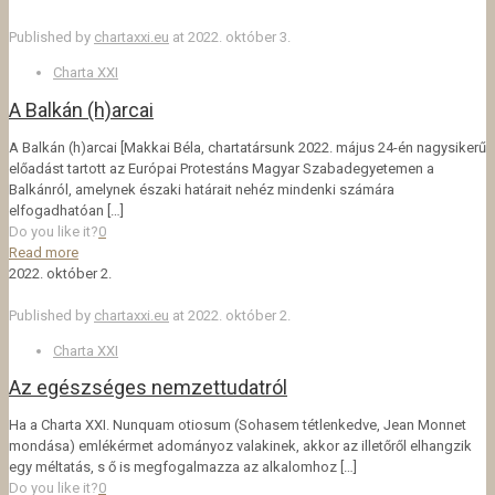
Published by
chartaxxi.eu
at
2022. október 3.
Charta XXI
A Balkán (h)arcai
A Balkán (h)arcai [Makkai Béla, chartatársunk 2022. május 24-én nagysikerű
előadást tartott az Európai Protestáns Magyar Szabadegyetemen a
Balkánról, amelynek északi határait nehéz mindenki számára
elfogadhatóan
[…]
Do you like it?
0
Read more
2022. október 2.
Published by
chartaxxi.eu
at
2022. október 2.
Charta XXI
Az egészséges nemzettudatról
Ha a Charta XXI. Nunquam otiosum (Sohasem tétlenkedve, Jean Monnet
mondása) emlékérmet adományoz valakinek, akkor az illetőről elhangzik
egy méltatás, s ő is megfogalmazza az alkalomhoz
[…]
Do you like it?
0