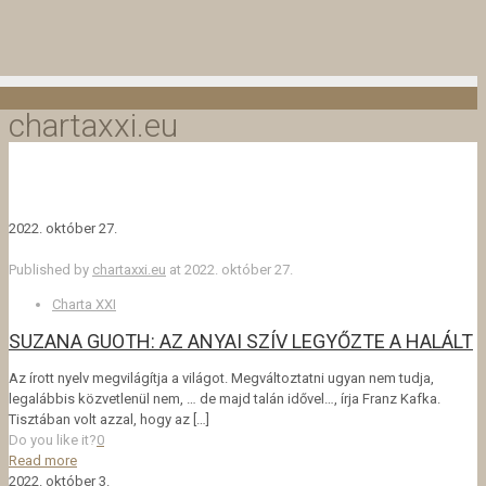
chartaxxi.eu
2022. október 27.
Published by
chartaxxi.eu
at
2022. október 27.
Charta XXI
SUZANA GUOTH: AZ ANYAI SZÍV LEGYŐZTE A HALÁLT
Az írott nyelv megvilágítja a világot. Megváltoztatni ugyan nem tudja,
legalábbis közvetlenül nem, … de majd talán idővel…, írja Franz Kafka.
Tisztában volt azzal, hogy az
[…]
Do you like it?
0
Read more
2022. október 3.