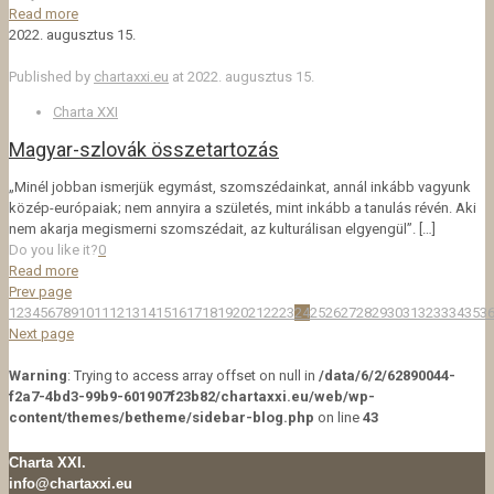
Read more
2022. augusztus 15.
Published by
chartaxxi.eu
at
2022. augusztus 15.
Charta XXI
Magyar-szlovák összetartozás
„Minél jobban ismerjük egymást, szomszédainkat, annál inkább vagyunk
közép-európaiak; nem annyira a születés, mint inkább a tanulás révén. Aki
nem akarja megismerni szomszédait, az kulturálisan elgyengül”.
[…]
Do you like it?
0
Read more
Prev page
1
2
3
4
5
6
7
8
9
10
11
12
13
14
15
16
17
18
19
20
21
22
23
24
25
26
27
28
29
30
31
32
33
34
35
3
Next page
Warning
: Trying to access array offset on null in
/data/6/2/62890044-
f2a7-4bd3-99b9-601907f23b82/chartaxxi.eu/web/wp-
content/themes/betheme/sidebar-blog.php
on line
43
Charta XXI.
info@chartaxxi.eu