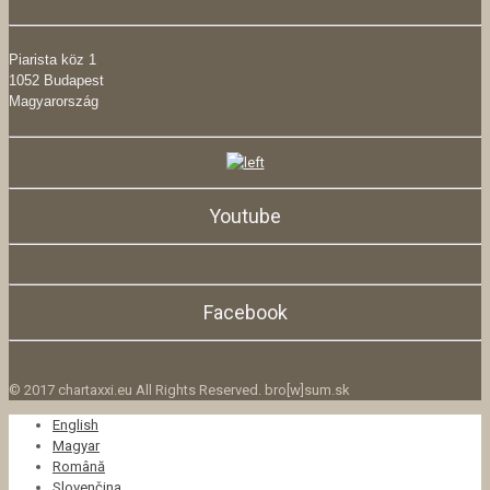
Piarista köz 1
1052 Budapest
Magyarország
Youtube
Facebook
© 2017 chartaxxi.eu All Rights Reserved. bro[w]sum.sk
English
Magyar
Română
Slovenčina