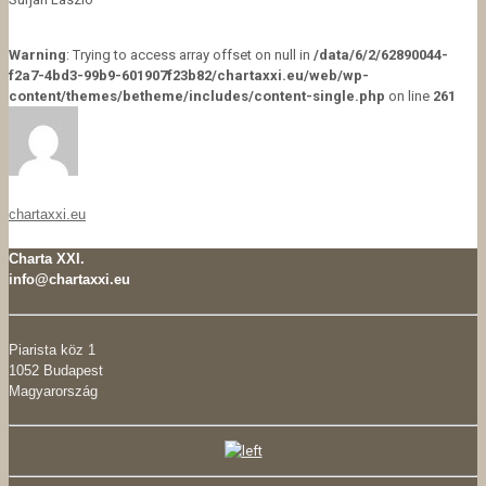
Warning
: Trying to access array offset on null in
/data/6/2/62890044-
f2a7-4bd3-99b9-601907f23b82/chartaxxi.eu/web/wp-
content/themes/betheme/includes/content-single.php
on line
261
chartaxxi.eu
Charta XXI.
info@chartaxxi.eu
Piarista köz 1
1052 Budapest
Magyarország