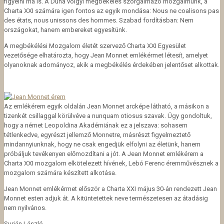
figyelni ma is. A Duna völgyi megbékélés szorgalmazó mozgalmunk, a
Charta XXI számára igen fontos az egyik mondása: Nous ne coalisons pas
des états, nous unissons des hommes. Szabad fordításban: Nem
országokat, hanem embereket egyesítünk.
A megbékélési Mozgalom életét szervező Charta XXI Egyesület
vezetősége elhatározta, hogy Jean Monnet emlékérmet létesít, amelyet
olyanoknak adományoz, akik a megbékélés érdekében jelentőset alkottak.
Az emlékérem egyik oldalán Jean Monnet arcképe látható, a másikon a
tizenkét csillaggal körülvéve a nunquam otiosus szavak. Úgy gondoltuk,
hogy a német Leopoldina Akadémiának ez a jelszava: sohasem
tétlenkedve, egyrészt jellemző Monnetre, másrészt figyelmeztető
mindannyiunknak, hogy ne csak engedjük elfolyni az életünk, hanem
próbáljuk tevékenyen előmozdítani a jót. A Jean Monnet emlékérem a
Charta XXI mozgalom elkötelezett hívének, Lebó Ferenc éremművésznek a
mozgalom számára készített alkotása.
Jean Monnet emlékérmet először a Charta XXI május 30-án rendezett Jean
Monnet esten adjuk át. A kitüntetettek neve természetesen az átadásig
nem nyilvános.
Surján László