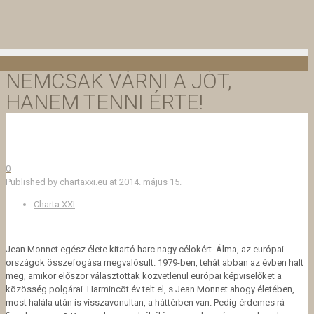
NEMCSAK VÁRNI A JÓT,
HANEM TENNI ÉRTE!
0
Published by
chartaxxi.eu
at
2014. május 15.
Charta XXI
Jean Monnet egész élete kitartó harc nagy célokért. Álma, az európai
országok összefogása megvalósult. 1979-ben, tehát abban az évben halt
meg, amikor először választottak közvetlenül európai képviselőket
a
közösség polgárai. Harmincöt év telt el, s Jean Monnet ahogy életében,
most halála után is visszavonultan, a háttérben van. Pedig érdemes rá