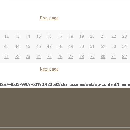
Prev page
12
13
14
15
16
17
18
19
20
21
22
23
43
44
45
46
47
48
49
50
51
52
53
54
71
72
73
74
75
76
77
78
79
80
81
82
Next page
-f2a7-4bd3-99b9-601907f23b82/chartaxxi.eu/web/wp-content/them