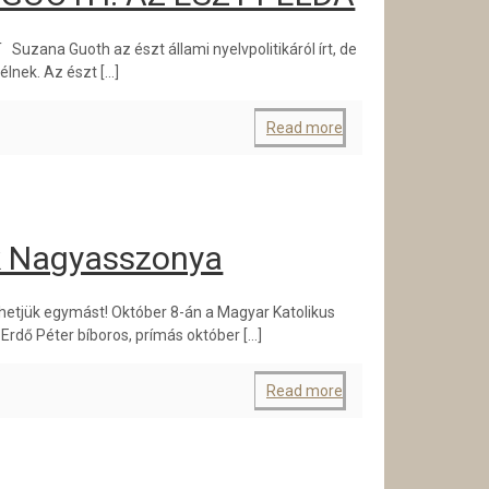
ana Guoth az észt állami nyelvpolitikáról írt, de
élnek. Az észt
[…]
Read more
 Nagyasszonya
etjük egymást! Október 8-án a Magyar Katolikus
rdő Péter bíboros, prímás október
[…]
Read more