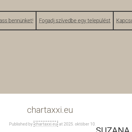
ss bennünket!
Fogadj szívedbe egy települést
Kapcso
chartaxxi.eu
Published by
chartaxxi.eu
at
2025. október 10.
SUZANA 