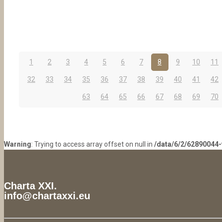
1
2
3
4
5
6
7
8
9
10
11
32
33
34
35
36
37
38
39
40
41
42
63
64
65
66
67
68
69
70
Warning
: Trying to access array offset on null in
/data/6/2/62890044
Charta XXI.
info@chartaxxi.eu