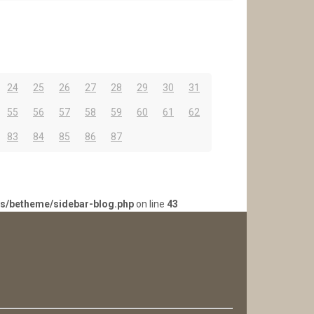
24
25
26
27
28
29
30
31
55
56
57
58
59
60
61
62
83
84
85
86
87
es/betheme/sidebar-blog.php
on line
43