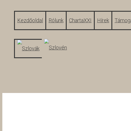
Kezdőoldal
Rólunk
ChartaXXI
Hírek
Támoga