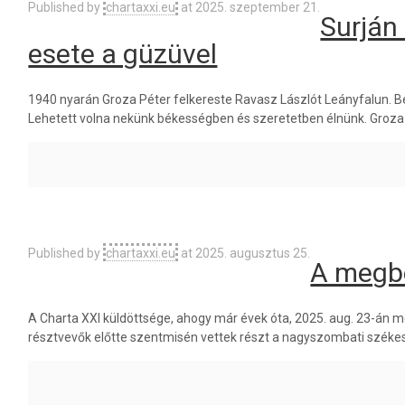
Published by
chartaxxi.eu
at
2025. szeptember 21.
Surján
esete a güzüvel
1940 nyarán Groza Péter felkereste Ravasz Lászlót Leányfalun. B
Lehetett volna nekünk békességben és szeretetben élnünk. Groza 
Published by
chartaxxi.eu
at
2025. augusztus 25.
A megb
A Charta XXI küldöttsége, ahogy már évek óta, 2025. aug. 23-án
résztvevők előtte szentmisén vettek részt a nagyszombati széke