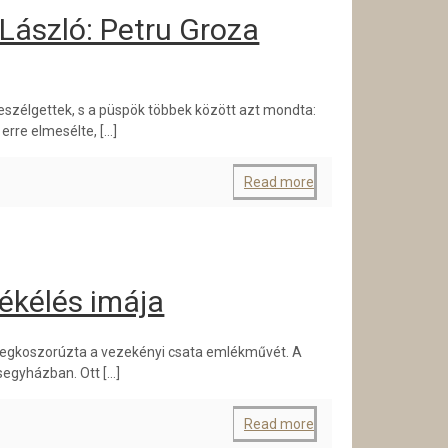
 László: Petru Groza
eszélgettek, s a püspök többek között azt mondta:
erre elmesélte,
[…]
Read more
ékélés imája
 megkoszorúzta a vezekényi csata emlékművét. A
segyházban. Ott
[…]
Read more