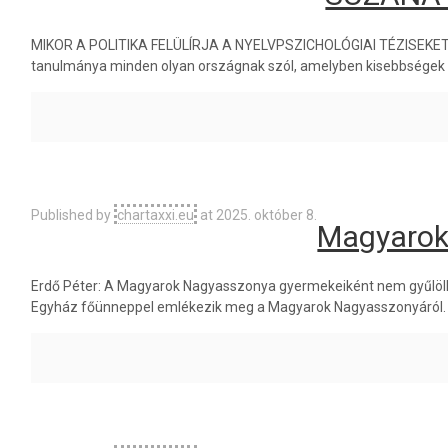
MIKOR A POLITIKA FELÜLÍRJA A NYELVPSZICHOLÓGIAI TÉZISEKET Suz
tanulmánya minden olyan országnak szól, amelyben kisebbségek 
Published by
chartaxxi.eu
at
2025. október 8.
Magyarok
Erdő Péter: A Magyarok Nagyasszonya gyermekeiként nem gyűlölh
Egyház főünneppel emlékezik meg a Magyarok Nagyasszonyáról. E