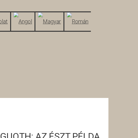
lat
GUOTH: AZ ÉSZT PÉLDA