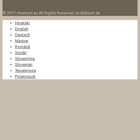
© 2017 chartaxxi.eu All Rights Reserved. bro[w]sum.sk
Hrvatski
English
Deutsch
Magyar
Română
Srpski
Slovenčina
Slovenian
Українська
Русинскый