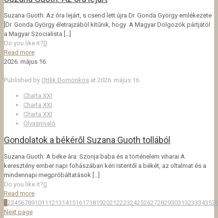
Suzana Guoth: Az óra lejárt, s csend lett újra Dr. Gonda György emlékezete
[Dr. Gonda György életrajzából kitűnik, hogy A Magyar Dolgozók pártjától
a Magyar Szocialista
[…]
Do you like it?
0
Read more
2026. május 16.
Published by
Ottlik Domonkos
at
2026. május 16.
Charta XXI
Charta XXI
Charta XXI
Olvasnivaló
Gondolatok a békéről Suzana Guoth tollából
Suzana Guoth: A béke ára: Szonja baba és a történelem viharai A
keresztény ember napi fohászában kéri Istentől a békét, az oltalmat és a
mindennapi megpróbáltatások
[…]
Do you like it?
0
Read more
1
2
3
4
5
6
7
8
9
10
11
12
13
14
15
16
17
18
19
20
21
22
23
24
25
26
27
28
29
30
31
32
33
34
35
3
Next page