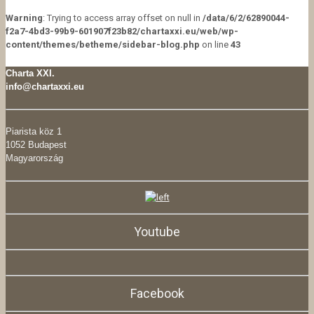
Warning
: Trying to access array offset on null in
/data/6/2/62890044-
f2a7-4bd3-99b9-601907f23b82/chartaxxi.eu/web/wp-
content/themes/betheme/sidebar-blog.php
on line
43
Charta XXI.
info@chartaxxi.eu
Piarista köz 1
1052 Budapest
Magyarország
Youtube
Facebook