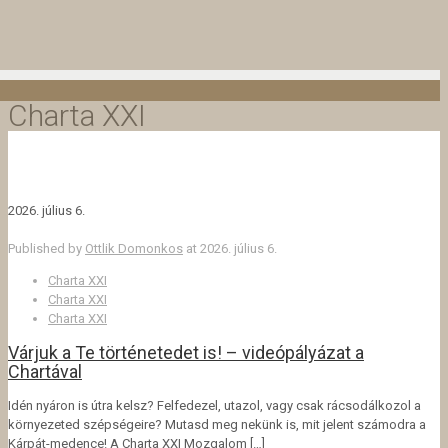
Charta XXI
2026. július 6.
Published by
Ottlik Domonkos
at
2026. július 6.
Charta XXI
Charta XXI
Charta XXI
Várjuk a Te történetedet is! – videópályázat a
Chartával
Idén nyáron is útra kelsz? Felfedezel, utazol, vagy csak rácsodálkozol a
környezeted szépségeire? Mutasd meg nekünk is, mit jelent számodra a
Kárpát-medence! A Charta XXI Mozgalom
[…]