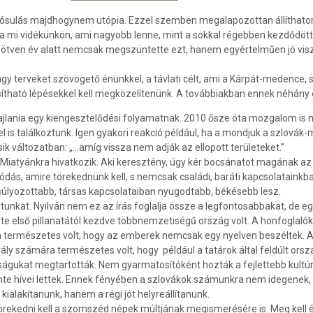
lósulás majdhogynem utó­pia. Ezzel szemben megalapozottan állíthat
a mi vidékünkön, ami nagyobb lenne, mint a sokkal régebben kezdődött 
ven év alatt nemcsak meg­szün­tette ezt, hanem egyértelműen jó viszon
y terveket szövögető énünk­kel, a távlati célt, ami a Kárpát-medence
ható lépésekkel kell megköze­líte­nünk. A továbbiakban ennek néhány 
ajlania egy kiengesztelődési folyamatnak. 2010 ősze óta mozgalom is m
s találkoztunk. Igen gyakori reakció például, ha a mondjuk a szlovák-m
ik változatban: „…amíg vissza nem adják az ellopott területeket.”
Miatyánkra hivatkozik. Aki keresztény, úgy kér bocsánatot magának az
lítódás, amire törekednünk kell, s nemcsak családi, baráti kapcsolatain
úlyozottabb, társas kapcsola­tai­ban nyugodtabb, békésebb lesz.
unkat. Nyilván nem ez az írás foglalja össze a legfontosabbakat, de eg
első pillanatától kezdve többnemzetiségű ország volt. A honfoglalók ne
n természetes volt, hogy az embe­rek nemcsak egy nyelven beszéltek. 
király számára természetes volt, hogy például a tatárok által feldúlt o
sságukat megtartották. Nem gyarma­tosítóként hozták a fejlettebb kultú
te hívei lettek. Ennek fényében a szlovákok számunkra nem idegenek, 
ialakítanunk, hanem a régi jót helyre­állítanunk.
ekedni kell a szomszéd népek múltjának megismerésére is. Meg kell ért