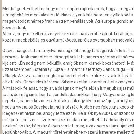
Mentségnek vélhetjük, hogy nem csupán rajtunk múlik, hogy a megva
a megbékélés megvalósítható. Nincs olyan kérlelhetetlen gyűlölködés 
megerősödött német-francia szembenállás volt. Az európai gondolat öt
követhetünk.
Ahhoz, hogy ne kelljen szégyenkeznünk, ha szembesülünk korábbi, nag
közötti megbékélés és együttműködés, apró és gyorsabban megvalósít
Öt éve hangoztatom a nyilvánosság előtt, hogy térségünkben le kell z
nemcsak több mint ötezer támogatónk lett, hanem számos ellenérvvel i
kijelenti: „Én addig nem békülök, amíg ők nem kérnek bocsánatot”. Más
Ezzel szemben Esterházy Lujza – a mártír Esterházy János húga, – a 
zőknek. Azaz a valódi megbocsátás feltétel nélküli. Ez az a lelki beál
célkitűzés. Önnevelés kérdése. Sikere esetén az ember élete kiegyens
A második feladat, hogy a valóságnak megfelelően ismerjük saját múlt
tudja, de még sincs bent a gondolkodásunkban, hogy Magyarország léte 
né­peket, hanem közösen alkottak velük egy olyan országot, amelybe
hogy a hivatalos ügyeket latinul intézték. A több nép felett uralkodó 
idegeneket hívjon be, ahogy tette ezt IV. Béla. Ők nyelvüket, önazono
működő rendszer részeiként a számukra megélhetést adó király őszin
az elmúlt száz, kétszáz évben romlott meg, azaz nem valami újat kell k
Lépjünk tovább. A magunk történetének tényszerű ismerete mellett tör