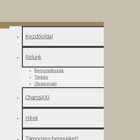
Kezdőoldal
Rólunk
Bemutatkozás
Térkép
Olvasnivaló
ChartaXXI
Hírek
Támogass bennünket!