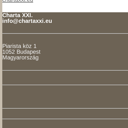
Charta XXI.
info@chartaxxi.eu
Piarista köz 1
1052 Budapest
Magyarország