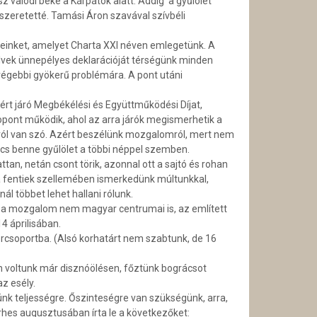
z valódi béke a Kárpátok alatt. Addig a gyűlölet
 szeretetté. Tamási Áron szavával szívbéli
lveinket, amelyet Charta XXI néven emlegetünk. A
elvek ünnepélyes deklarációját térségünk minden
 régebbi gyökerű problémára. A pont utáni
rt járó Megbékélési és Együttműködési Díjat,
opont működik, ahol az arra járók megismerhetik a
dásáról van szó. Azért beszélünk mozgalomról, mert nem
incs benne gyűlölet a többi néppel szemben.
an, netán csont törik, azonnal ott a sajtó és rohan
 a fentiek szellemében ismerkedünk múltunkkal,
l többet lehet hallani rólunk.
 a mozgalom nem magyar centrumai is, az említett
4 áprilisában.
rcsoportba. (Alsó kor­határt nem szabtunk, de 16
 voltunk már disznóölésen, főztünk bográcsot
az esély.
nk teljességre. Őszinteségre van szükségünk, arra,
rhes augusztusában írta le a következőket: