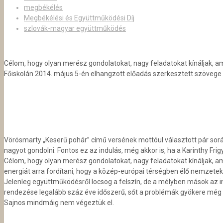
megbékélés
Megbékélési és Együttműködési Díj
szlovák-magyar együttműködés
Célom, hogy olyan merész gondolatokat, nagy feladatokat kínáljak, a
Főiskolán 2014. május 5-én elhangzott előadás szerkesztett szövege 
Vörösmarty „Keserű pohár” című versének mottóul választott pár sor
nagyot gondolni. Fontos ez az indulás, még akkor is, ha a Karinthy Fr
Célom, hogy olyan merész gondolatokat, nagy feladatokat kínáljak, a
energiát arra fordítani, hogy a közép-európai térségben élő nemzete
Jelenleg együttműködésről locsog a felszín, de a mélyben mások az in
rende­zése legalább száz éve időszerű, sőt a problémák gyökere még 
Sajnos mindmáig nem végeztük el.