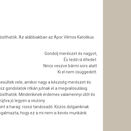
ósíthatók.
Az alábbiakban az Apor Vilmos Katolikus
Gondolj merészet és nagyot,
És tedd rá éltedet:
Nincs veszve bármi sors alatt
Ki el nem csüggedett.
esültek vele, amikor nagy a készség merészet és
sz gondolatok ritkán jutnak el a megvalósulásig.
ósíthatók. Mindenkinek érdemes va­lamennyi időt és
jtva jó legyen a viszony.
mint a harag: rossz tanácsadó. Közös dolgainknak
fogalmaz­ta, hogy ez a mi nem is kevés munkánk.