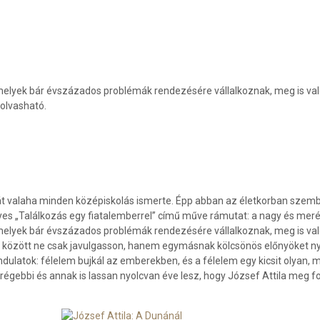
melyek bár évszázados problémák rendezésére vállalkoznak, meg is val
olvasható.
át valaha minden középiskolás ismerte. Épp abban az életkorban szemb
igyes „Találkozás egy fiatalemberrel” című mű­ve rámutat: a nagy és meré
melyek bár évszázados problémák rendezésére vállalkoznak, meg is val
k között ne csak javulgasson, hanem egymásnak kölcsönös előnyöket nyú
dulatok: félelem bujkál az emberekben, és a félelem egy kicsit olyan, 
régebbi és annak is lassan nyolcvan éve lesz, hogy József Attila meg 