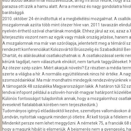
első adódó alkalommal visszavesszük, amíg mi attól félünk, hogy a szl
parazsa ott izzik a hamu alatt. Arra a merész és nagy gondolatra hívok
barátsággá.
2010. október 24-én indítottuk el a megbékélési mozgalmat. A csallók
moz­galomnak azóta több mint ötezer híve van. 2011 tavaszán elindul
nyelvén érthető szóval chartának mondják. Ehhez járul az xxi, azaz a 
kiterjesztés viszont nem az egyik vagy másik ország jelzése, hanem a
A mozgalomnak ma már van szórólapja, jelentetett meg a témáról szól
rendezett konferenciákat Kolozsvártól Brüsszelig és Szabadkától Bere
Chartát, és alá­írásukkal csatlakozhatnak is. A csatlakozással senki ne
kérünk tagdíjat, nem választunk elnököt, nem tartunk taggyűléseket. Ne
Az ötezer szép szám. Miért akarjuk növelni? Ez részben a média termé
szerte a világba a hír. A normális együttélésnek nincs hír értéke. A
szomszéda­inkkal. Ma már mondhatni mindegyik rendezvényünknek van ny
A támogatók 48 százaléka Magyarországon lakik. A határon túli 52 
lendvai infopont például a szlovén-horvát-magyar határpont közeléb
Különös fontosságot tulajdonítok annak, hogy a mozgalomhoz csatlakoz
éveseknél fiatalabbak körében nem terjeszkedünk.)
Tudományos igényű előadásoktól kezdve, személyes vallomásokon át 
Lendván, nyitottak vagyunk minden jó ötletre. Át kell törjük a félelem 
Mindenkit persze nem lehet meggyőzni. A németek 75, a franciák 68 sz
hogy a magunk hibáit is elismerjük. A beismerés nem a gyengeség, ha