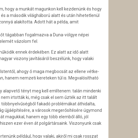
om, hogy a munkát magunkon kell kezdenünk és hogy
és a második világháború alatt és után hihetetlenül
nyá alakí­totta. Adott hát a példa, amit
, sőt tágabban fogalmazva a Duna-völgye népei
elemét vázolom fel.
űködik ennek érdekében. Ez alatt az idő alatt
agyar viszony javításáról beszélünk, hogy valaki
 Istentől, ahogy ő maga megbocsát az ellene vétke­
kban, hanem nemzeti kereteken túl is. Megvalósítható
y alapvető tényt meg kell említenem: talán mindenki
m irtották ki, még csak el sem űzték az itt talált
A többnyelvűségből fakadó problémákat áthidalta,
rszág újjáépítésére, a városok megerősítésére úgymond
rát magukkal, hanem egy több elemből álló, jól
hiszen ezer éven át polgártársaink. Viszonyunk csak
enünk például, hogy valaki, akiről mi csak rosszat