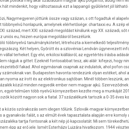
ovák politika meg akar szabadulni magyar ajkú polgáritól, addig nem les
 hát mindenkit, hogy változtassuk ezt a lappangó gyűlöletet jól látható
özi, Nagymegyeren jöt­tünk össze vagy százan, s ott fogadtuk el alape
t többnyelvű honlapunk, amelynek elérhető­sége: chartaxxi.eu. A szép 
XXI. század, mert XXI. századi megoldást kínálunk egy XX. századi, sőt
z uniós eu, hiszen európai megoldásról beszélünk.
ó többnyelvű tanulmányköte­tet, létrehozta a kiemelkedő teljesítményé
gszászig. Két helyen, Győrött és a szlo­véniai Lendván úgynevezett inf
m vállal terheket. Egy elvi, erkölcsi kiállás­ról, az egyetértés írásba a
m rágjuk a gittet. Ezeknél fontosabbat tesz, aki aláír: kifejezi, hogy n
szetéből fakad. Ahol egy­másnak csapnak az indulatok, ahol pofon csatt
 nagy számoknak van. Budapesten havonta rendezünk olyan estéket, ahol
oma az írott és az elektronikus saj­tóban. Minél többen leszünk, anná
százalék közül minden negyedik ember nem magyar ajkú. Szerveződnek
en, egyértelműen több nyelvű környe­zetben kezdte meg a munkáját 201
ók között nagyon sok a fiatal. 37 százalékunk tartozik a 0-35 éves ko
a közös szórakozás sem ide­gen tőlünk. Szlovák-magyar környezetben
és a gyanakvás falát, s az elmúlt évek tapasztalata alapján erre komoly 
ázaléka tartja fontosnak a két nép jó kapcsolatát. Mi sem törekedhetü
nem épp az erő jele. Ismét Esterházy Lujzára hivatkozom. 1944 vészte