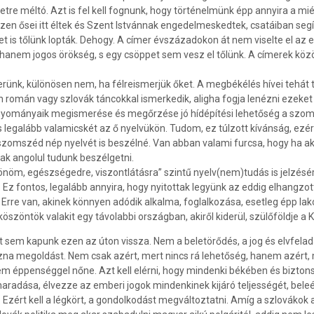
etre méltó. Azt is fel kell fognunk, hogy történelmünk épp annyira a m
en ősei itt éltek és Szent Istvánnak engedel­meskedtek, csatáiban segít
is tőlünk lopták. Dehogy. A címer évszázadokon át nem viselte el az e
hanem jogos örökség, s egy csöppet sem vesz el tőlünk. A címerek közö
erünk, különösen nem, ha félreismerjük őket. A megbékélés hívei tehát 
an román vagy szlovák táncokkal ismerkedik, aligha fogja le­nézni ezek
agyományaik megismerése és megőrzése jó hídépítési lehetőség a szom
is legalább valamicskét az ő nyelvükön. Tudom, ez túlzott kívánság, ezé
 szomszéd nép nyelvét is beszél­né. Van abban valami furcsa, hogy ha 
ak angolul tudunk beszélgetni.
köszönöm, egészségedre, vi­szontlátásra” szintű nyelv(nem)tudás is jelzé
 fontos, legalább annyira, hogy nyitottak legyünk az eddig elhangzott
rre van, akinek könnyen adódik alkalma, foglal­kozása, esetleg épp lakó
n köszöntök valakit egy távolabbi országban, akiről kide­rül, szülőföldj
 sem kapunk ezen az úton vissza. Nem a beletörődés, a jog és elvfela
na megoldást. Nem csak azért, mert nincs rá lehetőség, hanem azért, 
em éppenséggel nőne. Azt kell elérni, hogy mindenki békében és bizton
adása, élvezze az emberi jogok minden­kinek kijáró tel­jességét, bele
. Ezért kell a légkört, a gon­dolkodást megváltoztatni. Amíg a szlovákok 