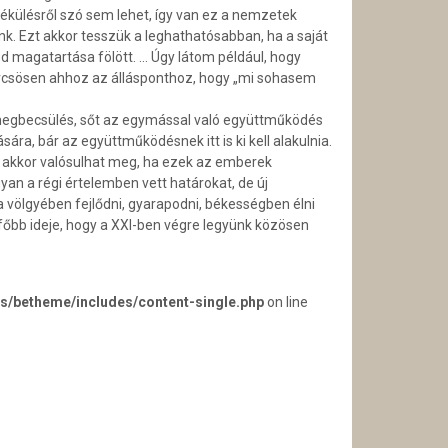
ibékülésről szó sem lehet, így van ez a nemzetek
nk. Ezt akkor tesszük a leghathatósabban, ha a saját
d magatartása fölött. … Úgy látom például, hogy
örcsösen ahhoz az állásponthoz, hogy „mi sohasem
 meg­becsülés, sőt az egymással való együttműködés
sára, bár az együttműködésnek itt is ki kell alakulnia.
és akkor valósul­hat meg, ha ezek az emberek
an a régi értelemben vett határokat, de új
 völgyében fejlődni, gyarapodni, békességben élni
gfőbb ideje, hogy a XXI-ben végre legyünk közösen
s/betheme/includes/content-single.php
on line