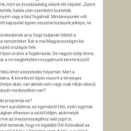
iénk, mint az évszázadokig velünk élő népeké. „Szent
ették, halála után szentként tisztelték.
nyém vagy a tiéd fogalmát. Mindannyiunké volt.
tti kapcsolat éppen összetartozásunk jelképe, ne
törekedjenek arra, hogy tudjanak többet a
et a nemzeteket. Bár a mai Magyarországon kis
széd országok felé.
rt ilyen óvatos a fogalmazás. De nagyon szép lenne,
akár a mi megbékélési mozgalmunk keretei között
sértékű lehet a közeledés folyamán. Mert a
akra. A következő lépés viszont a tényleges
helye okán, van akinek nem vagy csak ritkán sikerül.
e a Kárpát-medencében van?
dás programja ez?
mert a probléma: az egymástól félő, ezért egymás
ságban élhessen a szülőföldjén, akármelyik
értve az önazonosságához való jogot is.
attól tartanak, hogy mi legalább Dél-Sz­lovákiát az