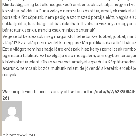
Mindaddig, amíg két ellenségeskedő ember csak azt látja, hogy mit véte
között is, például a Duna völgye nemzetei között is, amelyek minket e
portánk előtt söprünk, nem pedig a szomszéd portája előtt, vagyis el
sokkal jobbá, barátságosab­bá alakulhatott volna a viszony a magya
bántottunk senkit, mindig csak min­ket bántanak”.
Végezetül kérdezzük meg magunktól: tehe­tünk-e többet, jobbat, mint
világát? Ez a világ nem születik meg pusztán politikai akaratból, bár az
Ezt a vilá­got nem hozhatja létre erő­szak, hisz kényszerrel csak romb
egymásra találnak. Ezt szolgálja ez a mozgalom, ami egyben térségünk
kihívásokat is jelent. Olyan ver­senyt, amelyet egyedül a Kárpát-med
akarunk, nemcsak közös múltunk miatt, de jövendő sikereink érdekében
nagyok.
Warning
: Trying to access array offset on null in
/data/6/2/62890044
261
chartaxxi.eu