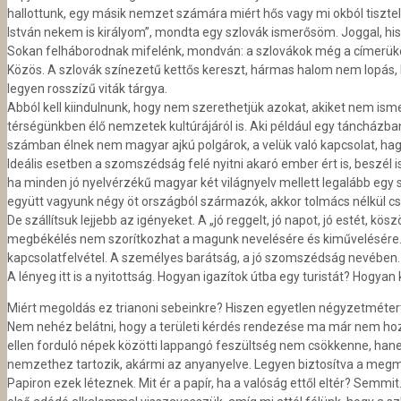
hallot­tunk, egy másik nemzet számára miért hős vagy mi okból tisztel
István nekem is királyom”, mondta egy szlovák ismerősöm. Joggal, hisz
Sokan felháborodnak mifelénk, mondván: a szlovákok még a címerüket 
Közös. A szlovák színezetű kettős kereszt, hármas halom nem lopás, 
legyen rosszízű viták tárgya.
Abból kell kiindulnunk, hogy nem szerethetjük azokat, akiket nem ism
térségünkben élő nemzetek kultú­rájáról is. Aki például egy táncházb
számban élnek nem magyar ajkú polgá­rok, a velük való kapcsolat, h
Ideális esetben a szomszédság felé nyitni akaró ember ért is, beszél 
ha minden jó nyelvérzékű magyar két világnyelv mellett legalább egy
együtt va­gyunk négy öt országból származók, akkor tolmács nélkül cs
De szállítsuk lejjebb az igényeket. A „jó reggelt, jó napot, jó estét, 
megbékélés nem szorítkozhat a magunk nevelésére és kiművelésére. Ez
kapcsolatfelvétel. A szemé­lyes barátság, a jó szomszédság nevében. E
A lényeg itt is a nyitottság. Hogyan igazítok útba egy turistát? Hogya
Miért megoldás ez trianoni sebeinkre? Hiszen egyetlen négyzetmétert
Nem nehéz belátni, hogy a területi kérdés rendezése ma már nem hoz
ellen forduló népek kö­zötti lappangó feszültség nem csökkenne, han
nemzethez tartozik, akármi az anyanyelve. Legyen biztosítva a megmar
Papiron ezek léteznek. Mit ér a papír, ha a valóság ettől eltér? Semmit