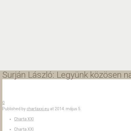
Surján László: Legyünk közösen n
0
Published by
chartaxxi.eu
at
2014. május 5.
Charta XXI
Charta XXI