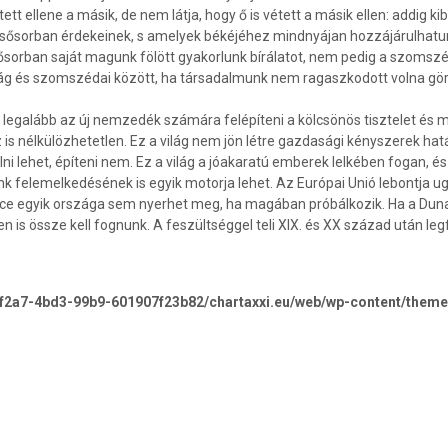
tt ellene a másik, de nem látja, hogy ő is vétett a másik ellen: addig k
lsősorban érdekeinek, s amelyek békéjéhez mind­nyájan hozzá­járul­hatu
sősorban saját magunk fölött gyakorlunk bírálatot, nem pedig a szomszé
rság és szomszédai között, ha társadalmunk nem ragaszko­dott volna g
 legalább az új nemzedék szá­mára felépí­teni a kölcsönös tisztelet és
 is nélkülözhetetlen. Ez a világ nem jön létre gazda­sági kényszerek hatá
olni lehet, építeni nem. Ez a világ a jó­akaratú emberek lelkében fogan, 
 felemelkedésének is egyik motorja lehet. Az Európai Unió lebontja ugy
ence egyik országa sem nyerhet meg, ha magában próbálko­zik. Ha a Duna
 is össze kell fognunk. A feszültséggel teli XIX. és XX század után le
-f2a7-4bd3-99b9-601907f23b82/chartaxxi.eu/web/wp-content/theme