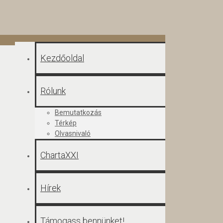
Kezdőoldal
Rólunk
Bemutatkozás
Térkép
Olvasnivaló
ChartaXXI
Hírek
Támogass bennünket!