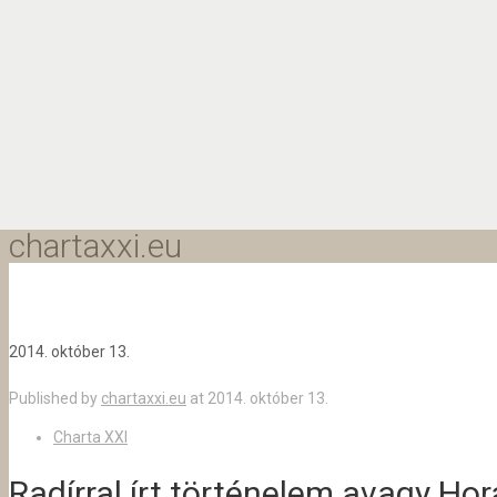
chartaxxi.eu
2014. október 13.
Published by
chartaxxi.eu
at
2014. október 13.
Charta XXI
Radírral írt történelem avagy Ho