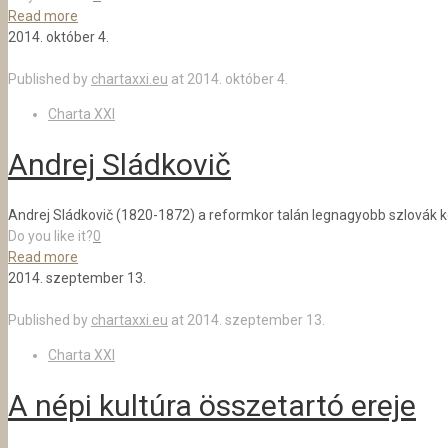
Read more
2014. október 4.
Published by
chartaxxi.eu
at
2014. október 4.
Charta XXI
Andrej Sládkovič
Andrej Sládkovič (1820-1872) a reformkor talán legnagyobb szlovák k
Do you like it?
0
Read more
2014. szeptember 13.
Published by
chartaxxi.eu
at
2014. szeptember 13.
Charta XXI
A népi kultúra összetartó ereje