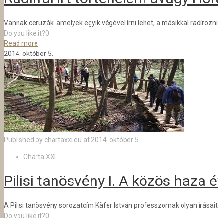
Vannak ceruzák, amelyek egyik végével írni lehet, a másikkal radírozni
Do you like it?
0
Read more
2014. október 5.
Published by
chartaxxi.eu
at
2014. október 5.
Charta XXI
Pilisi tanösvény I. A közös haza 
A Pilisi tanösvény sorozatcím Käfer István professzornak olyan írásai
Do you like it?
0