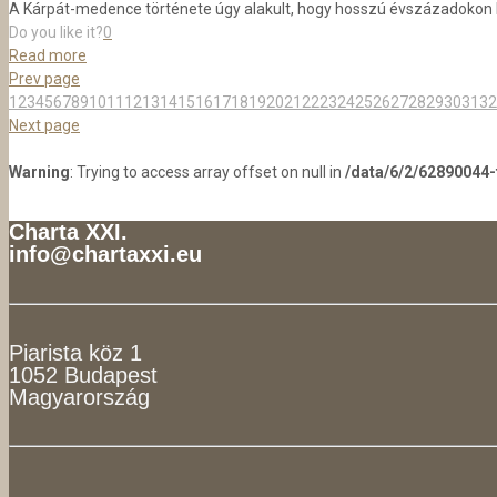
A Kárpát-medence története úgy alakult, hogy hosszú évszázadokon 
Do you like it?
0
Read more
Prev page
1
2
3
4
5
6
7
8
9
10
11
12
13
14
15
16
17
18
19
20
21
22
23
24
25
26
27
28
29
30
31
32
Next page
Warning
: Trying to access array offset on null in
/data/6/2/62890044
Charta XXI.
info@chartaxxi.eu
Piarista köz 1
1052 Budapest
Magyarország