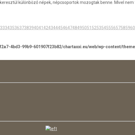
keresztül különböző népek, népcsoportok mozogtak benne. Mivel nem vo
33
34
35
36
37
38
39
40
41
42
43
44
45
46
47
48
49
50
51
52
53
54
55
56
57
58
59
60
-f2a7-4bd3-99b9-601907f23b82/chartaxxi.eu/web/wp-content/them