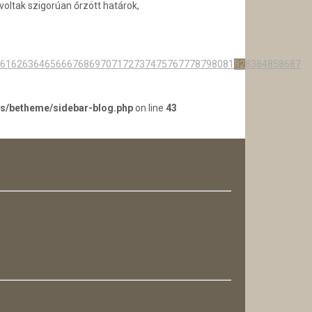
ltak szigorúan őrzött határok,
61
62
63
64
65
66
67
68
69
70
71
72
73
74
75
76
77
78
79
80
81
82
83
84
85
86
87
es/betheme/sidebar-blog.php
on line
43