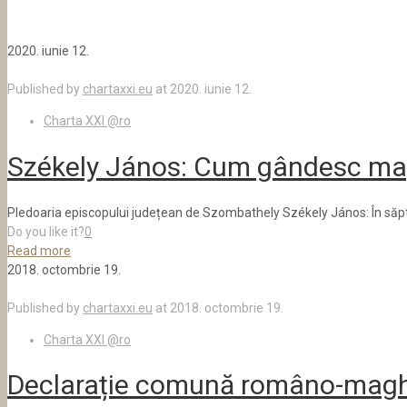
2020. iunie 12.
Published by
chartaxxi.eu
at
2020. iunie 12.
Charta XXI @ro
Székely János: Cum gândesc magh
Pledoaria episcopului județean de Szombathely Székely János: În săptămâ
Do you like it?
0
Read more
2018. octombrie 19.
Published by
chartaxxi.eu
at
2018. octombrie 19.
Charta XXI @ro
Declarație comună româno-maghi