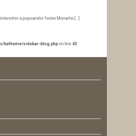
 interetnic a popoarelor fostei Monarhii
[…]
es/betheme/sidebar-blog.php
on line
43