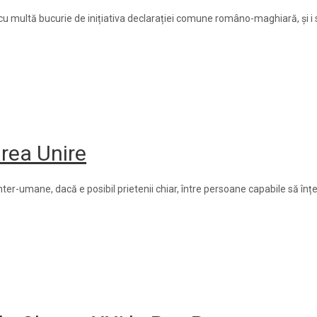
ă cu multă bucurie de inițiativa declarației comune româno-maghiară, și i
rea Unire
ter-umane, dacă e posibil prietenii chiar, între persoane capabile să înț