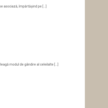
 se asociază, împărtășind pe
[…]
eleagă modul de gândire al celeilalte
[…]