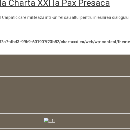
la Charta XXI la Pax Presaca
arpatic care militează într-un fel sau altul pentru înlesnirea dialogului
-f2a7-4bd3-99b9-601907f23b82/chartaxxi.eu/web/wp-content/them