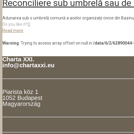
Reconciliere sub umbrelă sau de 
Adunarea sub o umbrelă comună a acelor organizaţii civice din Bazinul C
Do you like it?
0
Read more
Warning
: Trying to access array offset on null in
/data/6/2/62890044
Charta XXI.
info@chartaxxi.eu
Piarista köz 1
1052 Budapest
Magyarország