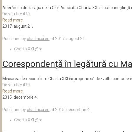
Aderăm la declarația de la Cluj! Asociația Charta XXI a luat cunoștinț
Do you like it?
0
Read more
2017. august 21.
Published by
chartaxxi.eu
at
2017. august 21.
Charta XXI @ro
Corespondență în legătură cu Ma
Mișcarea de reconciliere Charta XXI își propune să dezvolte contacte in
Do you like it?
0
Read more
2015. decembrie 4.
Published by
chartaxxi.eu
at
2015. decembrie 4.
Charta XXI @ro