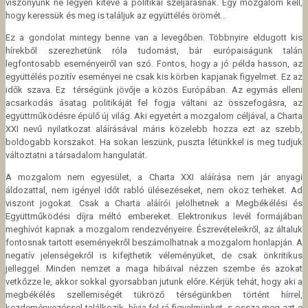
viszonyunk ne legyen kitéve a politikai széljárásnak. Egy mozgalom kell,
hogy keressük és meg is találjuk az együttélés örömét…
Ez a gondolat mintegy benne van a levegőben. Többnyire eldugott kis
hírekből szerezhetünk róla tudomást, bár európaiságunk talán
legfontosabb eseményeiről van szó. Fontos, hogy a jó példa hasson, az
együttélés pozitív eseményei ne csak kis körben kapjanak figyelmet. Ez az
idők szava. Ez térségünk jövője a közös Európában. Az egymás elleni
acsarkodás ásatag politikáját fel fogja váltani az összefogásra, az
együttműködésre épülő új világ. Aki egyetért a mozgalom céljával, a Charta
XXI nevű nyilatkozat aláírásával máris közelebb hozza ezt az szebb,
boldogabb korszakot. Ha sokan leszünk, puszta létünkkel is meg tudjuk
változtatni a társadalom hangulatát.
A mozgalom nem egyesület, a Charta XXI aláírása nem jár anyagi
áldozattal, nem igényel időt rabló ülésezéseket, nem okoz terheket. Ad
viszont jogokat. Csak a Charta aláírói jelölhetnek a Megbékélési és
Együttműködési díjra méltó embereket. Elektronikus levél formájában
meghívót kapnak a mozgalom rendezvényeire. Észrevételeikről, az általuk
fontosnak tartott eseményekről beszámolhatnak a mozgalom honlapján. A
negatív jelenségekről is kifejthetik véleményüket, de csak önkritikus
jelleggel. Minden nemzet a maga hibáival nézzen szembe és azokat
vetkőzze le, akkor sokkal gyorsabban jutunk előre. Kérjük tehát, hogy aki a
megbékélés szellemiségét tükröző térségünkben történt hírrel,
kezdeményezéssel találkozik, hívja fel rá figyelmünket, s ossza meg azt e