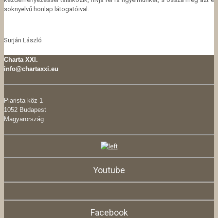
soknyelvű honlap látogatóival.
Surján László
Charta XXI.
info@chartaxxi.eu
Piarista köz 1
1052 Budapest
Magyarország
Youtube
Facebook