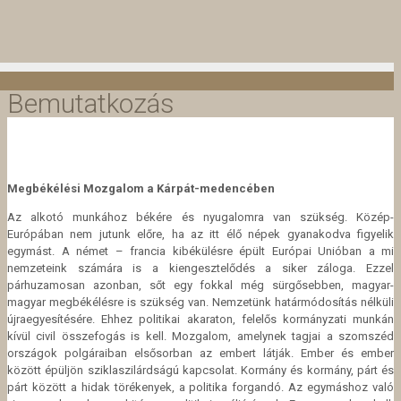
Bemutatkozás
Megbékélési Mozgalom a Kárpát-medencében
Az alkotó munkához békére és nyugalomra van szükség. Közép-
Európában nem jutunk előre, ha az itt élő népek gyanakodva figyelik
egymást. A német – francia kibékülésre épült Európai Unióban a mi
nemzeteink számára is a kiengesztelődés a siker záloga. Ezzel
párhuzamosan azonban, sőt egy fokkal még sürgősebben, magyar-
magyar megbékélésre is szükség van. Nemzetünk határmódosítás nélküli
újraegyesítésére. Ehhez politikai akaraton, felelős kormányzati munkán
kívül civil összefogás is kell. Mozgalom, amelynek tagjai a szomszéd
országok polgáraiban elsősorban az embert látják. Ember és ember
között épüljön sziklaszilárdságú kapcsolat. Kormány és kormány, párt és
párt között a hidak törékenyek, a politika forgandó. Az egymáshoz való