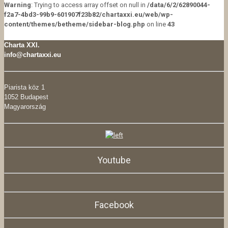
Warning
: Trying to access array offset on null in
/data/6/2/62890044-
f2a7-4bd3-99b9-601907f23b82/chartaxxi.eu/web/wp-
content/themes/betheme/sidebar-blog.php
on line
43
Charta XXI.
info@chartaxxi.eu
Piarista köz 1
1052 Budapest
Magyarország
Youtube
Facebook