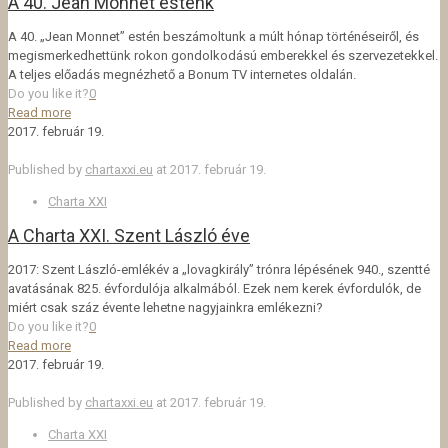
A 40. Jean Monnet esténk
A 40. „Jean Monnet” estén beszámoltunk a múlt hónap történéseiről, és
megismerkedhettünk rokon gondolkodású emberekkel és szervezetekkel.
A teljes előadás megnézhető a Bonum TV internetes oldalán.
Do you like it?
0
Read more
2017. február 19.
Published by
chartaxxi.eu
at
2017. február 19.
Charta XXI
A Charta XXI. Szent László éve
2017: Szent László-emlékév a „lovagkirály” trónra lépésének 940., szentté
avatásának 825. évfordulója alkalmából. Ezek nem kerek évfordulók, de
miért csak száz évente lehetne nagyjainkra emlékezni?
Do you like it?
0
Read more
2017. február 19.
Published by
chartaxxi.eu
at
2017. február 19.
Charta XXI