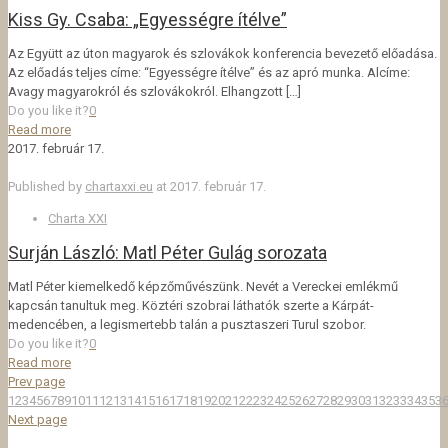
Kiss Gy. Csaba: „Egyességre ítélve”
Az Együtt az úton magyarok és szlovákok konferencia bevezető előadása.
Az előadás teljes címe: “Egyességre ítélve” és az apró munka. Alcíme:
Avagy magyarokról és szlovákokról. Elhangzott
[…]
Do you like it?
0
Read more
2017. február 17.
Published by
chartaxxi.eu
at
2017. február 17.
Charta XXI
Surján László: Matl Péter Gulág sorozata
Matl Péter kiemelkedő képzőművészünk. Nevét a Vereckei emlékmű
kapcsán tanultuk meg. Köztéri szobrai láthatók szerte a Kárpát-
medencében, a legismertebb talán a pusztaszeri Turul szobor.
Do you like it?
0
Read more
Prev page
1
2
3
4
5
6
7
8
9
10
11
12
13
14
15
16
17
18
19
20
21
22
23
24
25
26
27
28
29
30
31
32
33
34
35
3
Next page