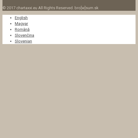
© 2017 chartaxxi.eu All Rights Reserved. bro[w]sum.sk
English
Magyar
Română
Slovenčina
Slovenian