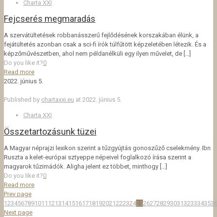
Charta XXI
Fejcserés megmaradás
A szervátültetések robbanásszerű fejlődésének korszakában élünk, a
fejátültetés azonban csak a sci-fi írók túlfűtött képzeletében létezik. És a
képzőművészetben, ahol nem példanélküli egy ilyen művelet, de
[…]
Do you like it?
0
Read more
2022. június 5.
Published by
chartaxxi.eu
at
2022. június 5.
Charta XXI
Összetartozásunk tüzei
A Magyar néprajzi lexikon szerint a tűzgyújtás gonoszűző cselekmény. Ibn
Ruszta a kelet-európai sztyeppe népeivel foglalkozó írása szerint a
magyarok tűzimádók. Aligha jelent ez többet, minthogy
[…]
Do you like it?
0
Read more
Prev page
1
2
3
4
5
6
7
8
9
10
11
12
13
14
15
16
17
18
19
20
21
22
23
24
25
26
27
28
29
30
31
32
33
34
35
3
Next page