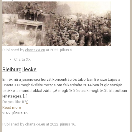
Published by
chartaxxi.eu
at
2022. július 6.
Charta XXI
Bleiburgi lecke
Emlékmű a jasenovaci horvát koncentrációs táborban.Bencze Lajos a
Charta XXI megbékélési mozgalom felkérésére 2014-ben írt glosszáját
ezekkel a mondatokkal zárta: „A megbékélés csak megbékült állapotban
lehetséges.
[…]
Do you like it?
0
Read more
2022. június 16.
Published by
chartaxxi.eu
at
2022. június 16.