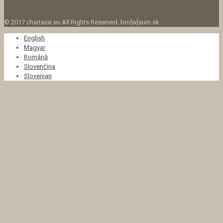
© 2017 chartaxxi.eu All Rights Reserved. bro[w]sum.sk
English
Magyar
Română
Slovenčina
Slovenian