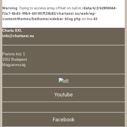
Warning
: Trying to access array offset on null in
/data/6/2/62890044-
f2a7-4bd3-99b9-601907f23b82/chartaxxi.eu/web/wp-
content/themes/betheme/sidebar-blog.php
on line
43
Charta XXI.
info@chartaxxi.eu
Piarista köz 1
1052 Budapest
Magyarország
Youtube
Facebook