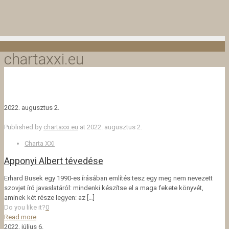
chartaxxi.eu
2022. augusztus 2.
Published by
chartaxxi.eu
at
2022. augusztus 2.
Charta XXI
Apponyi Albert tévedése
Erhard Busek egy 1990-es írásában említés tesz egy meg nem nevezett
szovjet író javaslatáról: mindenki készítse el a maga fekete könyvét,
aminek két része legyen: az
[…]
Do you like it?
0
Read more
2022. július 6.