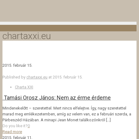
chartaxxi.eu
2015. február 15.
Published by
chartaxxi.eu
at
2015. február 15.
Charta XXI
Tamási Orosz János: Nem az érme érdeme
Mindenekelőtt – szeretettel. Mert nincs elfelejtve. Így, nagy szeretettel
marad meg emlékezetemben, amíg az velem van, ez a februári szerda, a
Párbeszéd Házában. A minapi Jean Monet találkozónkról
[…]
Do you like it?
0
Read more
2015. február 11.