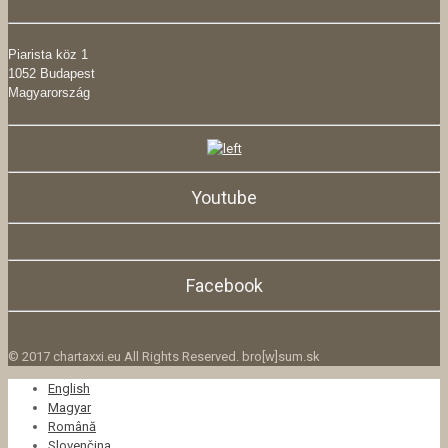
Piarista köz 1
1052 Budapest
Magyarország
Youtube
Facebook
© 2017 chartaxxi.eu All Rights Reserved. bro[w]sum.sk
English
Magyar
Română
Slovenčina