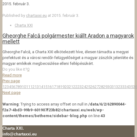
2015. február 3.
Published by
chartaxxi.eu
at
2015. február 3.
Charta XXI
Gheorghe Falcă polgármester kiállt Aradon a magyarok
mellett
Gheorghe Falcă, a Charta XXI elkötelezett híve, élesen támadta a megyei
prefektust és a városi rendőr-felügyelőséget a magyar zászlók jelenléte és
magyar emlékek megbecsülése elleni fellépésükért.
Do you like it?
0
Read more
Prev page
1
2
3
4
5
6
7
8
9
10
11
12
13
14
15
16
17
18
19
20
21
22
23
24
25
26
27
28
29
30
31
32
33
34
35
3
Next page
Warning
: Trying to access array offset on null in
/data/6/2/62890044-
f2a7-4bd3-99b9-601907f23b82/chartaxxi.eu/web/wp-
content/themes/betheme/sidebar-blog.php
on line
43
Charta XXI.
info@chartaxxi.eu