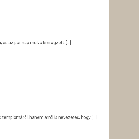
 és az pár nap múlva kivirágzott.
[…]
k templomáról, hanem arról is nevezetes, hogy
[…]