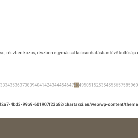
se, részben közös, részben egymással kölcsönhatásban lévő kultúrája n
33
34
35
36
37
38
39
40
41
42
43
44
45
46
47
48
49
50
51
52
53
54
55
56
57
58
59
60
-f2a7-4bd3-99b9-601907f23b82/chartaxxi.eu/web/wp-content/them