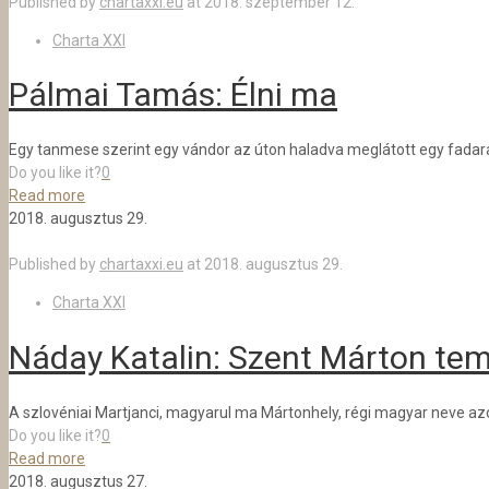
Published by
chartaxxi.eu
at
2018. szeptember 12.
Charta XXI
Pálmai Tamás: Élni ma
Egy tanmese szerint egy vándor az úton haladva meglátott egy fadarab
Do you like it?
0
Read more
2018. augusztus 29.
Published by
chartaxxi.eu
at
2018. augusztus 29.
Charta XXI
Náday Katalin: Szent Márton te
A szlovéniai Martjanci, magyarul ma Mártonhely, régi magyar neve az
Do you like it?
0
Read more
2018. augusztus 27.