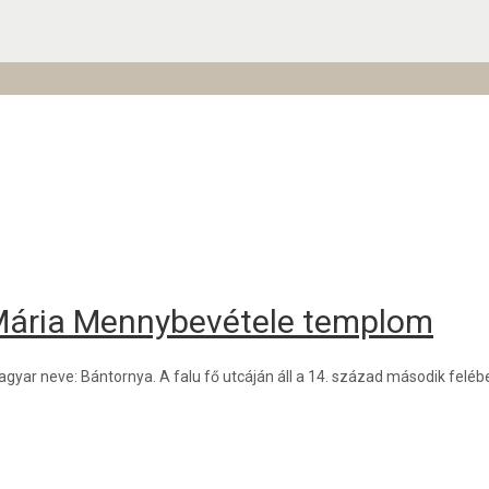
 Mária Mennybevétele templom
gyar neve: Bántornya. A falu fő utcáján áll a 14. század második feléb