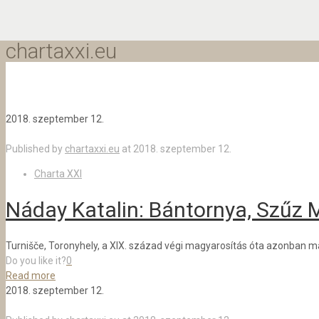
chartaxxi.eu
2018. szeptember 12.
Published by
chartaxxi.eu
at
2018. szeptember 12.
Charta XXI
Náday Katalin: Bántornya, Szűz
Turnišče, Toronyhely, a XIX. század végi magyarosítás óta azonban ma
Do you like it?
0
Read more
2018. szeptember 12.