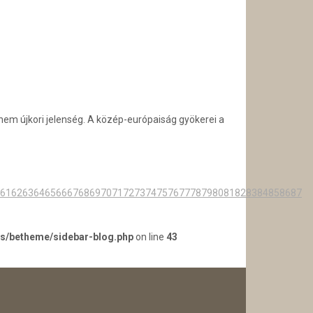
em újkori jelenség. A közép-európaiság gyökerei a
61
62
63
64
65
66
67
68
69
70
71
72
73
74
75
76
77
78
79
80
81
82
83
84
85
86
87
es/betheme/sidebar-blog.php
on line
43