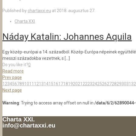
Published by
chartaxxi.eu
at
2018. augusztus 27.
Charta XXI
Náday Katalin: Johannes Aquila
Egy közép-európai a 14. századból. Közép-Európa népeinek együttélé
messzi századokba vezetnek, s
[…]
Do you like it?
0
Read more
Prev page
1
2
3
4
5
6
7
8
9
10
11
12
13
14
15
16
17
18
19
20
21
22
23
24
25
26
27
28
29
30
31
32
Next page
Warning
: Trying to access array offset on null in
/data/6/2/62890044
Charta XXI.
info@chartaxxi.eu