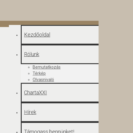
Kezdőoldal
Rólunk
Bemutatkozás
Térkép
Olvasnivaló
ChartaXXI
Hírek
Támogass bennünket!