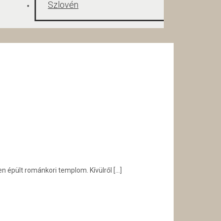
en épült románkori templom. Kívülről
[…]