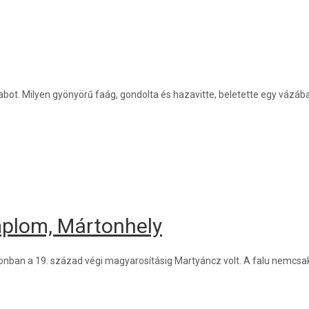
ot. Milyen gyönyörű faág, gondolta és hazavitte, beletette egy vázába,
mplom, Mártonhely
onban a 19. század végi magyarosításig Martyáncz volt. A falu nemcsa