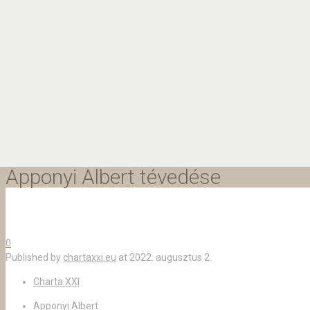
Apponyi Albert tévedése
0
Published by
chartaxxi.eu
at
2022. augusztus 2.
Charta XXI
Apponyi Albert