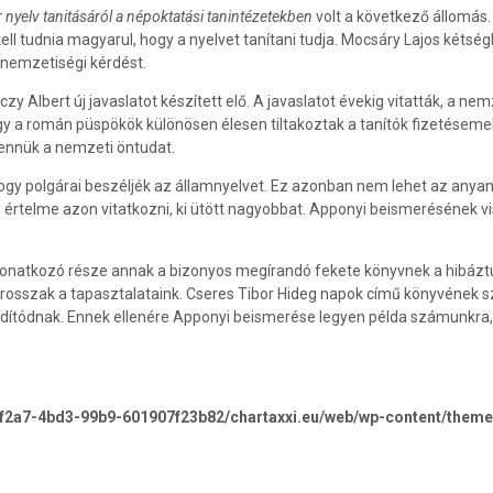
 nyelv tanitásáról a népoktatási tanintézetekben
volt a következő állomás. 
ell tudnia magyarul, hogy a nyelvet tanítani tudja. Mocsáry Lajos kéts
a nemzetiségi kérdést.
 Albert új javaslatot készített elő. A javaslatot évekig vitatták, a nem
y a román püspökök különösen élesen tiltakoztak a tanítók fizetésemelés
bennük a nemzeti öntudat.
ogy polgárai beszéljék az államnyelvet. Ez azonban nem lehet az anyan
értelme azon vitatkozni, ki ütött nagyobbat. Apponyi beismerésének vis
natkozó része annak a bizonyos megírandó fekete könyvnek a hibáztunk
 rosszak a tapasztalataink. Cseres Tibor Hideg napok című könyvének sz
tódnak. Ennek ellenére Apponyi beismerése legyen példa számunkra, hisze
-f2a7-4bd3-99b9-601907f23b82/chartaxxi.eu/web/wp-content/theme