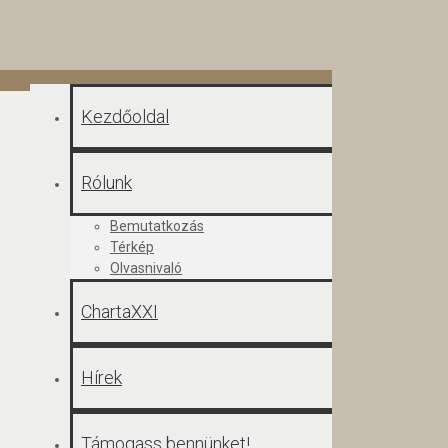
Kezdőoldal
Rólunk
Bemutatkozás
Térkép
Olvasnivaló
ChartaXXI
Hírek
Támogass bennünket!