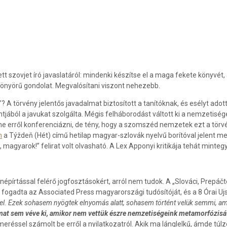
szovjet író javaslatáról: mindenki készítse el a maga fekete könyvét, 
yönyörű gondolat. Megvalósítani viszont nehezebb.
”? A törvény jelentős javadalmat biztosított a tanítóknak, és esélyt ad
jából a javukat szolgálta. Mégis felháborodást váltott ki a nemzetiség
ne erről konferenciázni, de tény, hogy a szomszéd nemzetek ezt a törvé
n
a Týždeň (Hét) című hetilap magyar-szlovák nyelvű borítóval jelent me
, magyarok!” felirat volt olvasható. A Lex Apponyi kritikája tehát minte
 népírtással felérő jogfosztásokért, arról nem tudok. A „Slováci, Prepáč
fogadta az Associated Press magyarországi tudósítóját, és a 8 Órai Uj
el. Ezek sohasem nyögtek elnyomás alatt, sohasem történt velük semmi, ami 
at sem véve ki, amikor nem vettük észre nemzetiségeink metamorfózisát
smeréssel számolt be erről a nyilatkozatról. Akik ma lánglelkű, ámde tú