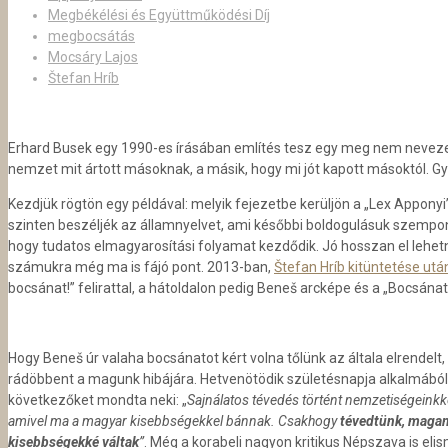
Megbékélési és Együttműködési Díj
megbocsátás
Mocsáry Lajos
Štefan Hríb
Erhard Busek egy 1990-es írásában említés tesz egy meg nem nevezett 
nemzet mit ártott másoknak, a másik, hogy mi jót kapott másoktól. G
Kezdjük rögtön egy példával: melyik fejezetbe kerüljön a „Lex Apponyi
szinten beszéljék az államnyelvet, ami későbbi boldogulásuk szempont
hogy tudatos elmagyarosítási folyamat kezdődik. Jó hosszan el lehet
számukra még ma is fájó pont. 2013-ban,
Štefan Hríb kitüntetése utá
bocsánat!” felirattal, a hátoldalon pedig Beneš arcképe és a „Bocsánat
Hogy Beneš úr valaha bocsánatot kért volna tőlünk az általa elrendelt,
rádöbbent a magunk hibájára. Hetvenötödik születésnapja alkalmából 
következőket mondta neki: „
Sajnálatos tévedés történt nemzetiségeinkk
amivel ma a magyar kisebbségekkel bánnak. Csakhogy
tévedtünk, magam
kisebbségekké váltak
”
. Még a korabeli nagyon kritikus Népszava is eli