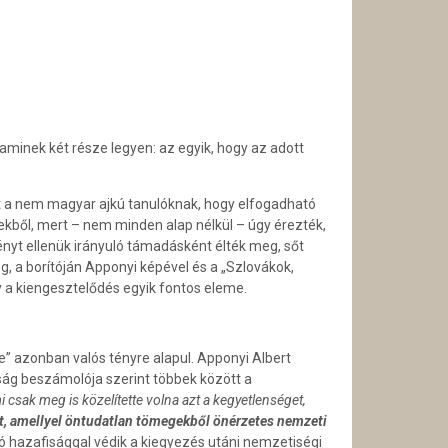
aminek két része legyen: az egyik, hogy az adott
ott a nem magyar ajkú tanulóknak, hogy elfogadható
ekből, mert – nem minden alap nélkül – úgy érezték,
nyt ellenük irányuló támadásként élték meg, sőt
g, a borítóján Apponyi képével és a „Szlovákok,
gy a kiengesztelődés egyik fontos eleme.
te” azonban valós tényre alapul. Apponyi Albert
ság beszámolója szerint többek között a
csak meg is közelítette volna azt a kegyetlenséget,
, amellyel öntudatlan tömegekből önérzetes nemzeti
lzó hazafisággal védik a kiegyezés utáni nemzetiségi