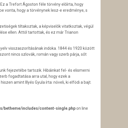
Ez a Trefort Ágoston féle törvény előírta, hogy
égbe vonta, hogy a törvénynek lesz-e eredménye, s
zetiségek tiltakoztak, a képviselők vitatkoztak, végül
e ellen. Attól tartottak, és ez már Trianon
yelv visszaszorításának indoka. 1844 és 1920 között
zont nincs szlovák, román vagy szerb párja, sőt
 fejezetébe tartozik. Hibáinkat fel- és elismerni
erb fogadtatása arra utal, hogy ezek a
n amint Illyés Gyula írta: növeli, ki elfödi a bajt.
s/betheme/includes/content-single.php
on line