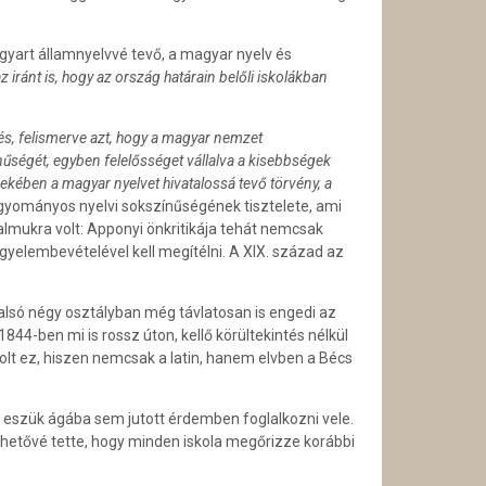
yart államnyelvvé tevő, a magyar nyelv és
iránt is, hogy az ország határain belőli iskolákban
s, felismerve azt, hogy a magyar nemzet
nűségét, egyben felelősséget vállalva a kisebbségek
kében a magyar nyelvet hivatalossá tevő törvény, a
gyományos nyelvi sokszínűségének tisztelete, ami
almukra volt: Apponyi önkritikája tehát nemcsak
gyelembevételével kell megítélni. A XIX. század az
 alsó négy osztályban még távlatosan is engedi az
844-ben mi is rossz úton, kellő körültekintés nélkül
volt ez, hiszen nemcsak a latin, hanem elvben a Bécs
ak eszük ágába sem jutott érdemben foglalkozni vele.
lehetővé tette, hogy minden iskola megőrizze korábbi