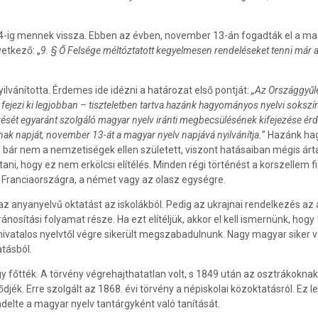
-ig mennek vissza. Ebben az évben, november 13-án fogadták el a mag
vetkező: „
9. § Ő Felsége méltóztatott kegyelmesen rendeléseket tenni már az 
vánította. Érdemes ide idézni a határozat első pontját:
„Az Országgyűlé
fejezi ki legjobban – tiszteletben tartva hazánk hagyományos nyelvi sokszí
ését egyaránt szolgáló magyar nyelv iránti megbecsülésének kifejezése érde
nak napját, november 13-át a magyar nyelv napjává nyilvánítja.
” Hazánk ha
, bár nem a nemzetiségek ellen született, viszont hatásaiban mégis árt
i, hogy ez nem erkölcsi elítélés. Minden régi történést a korszellem fi
 Franciaországra, a német vagy az olasz egységre.
az anyanyelvű oktatást az iskolákból. Pedig az ukrajnai rendelkezés az
sítási folyamat része. Ha ezt elítéljük, akkor el kell ismernünk, hogy 1
nt hivatalos nyelvtől végre sikerült megszabadulnunk. Nagy magyar siker 
atásból.
gy főtték. A törvény végrehajthatatlan volt, s 1849 után az osztrákokn
djék. Erre szolgált az 1868. évi törvény a népiskolai közoktatásról. Ez 
endelte a magyar nyelv tantárgyként való tanítását.