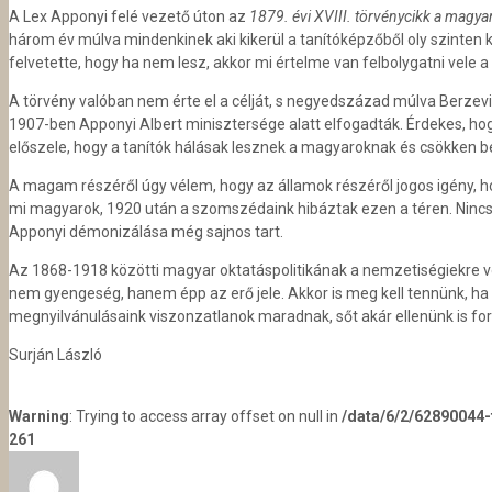
A Lex Apponyi felé vezető úton az
1879. évi XVIII. törvénycikk a magyar
három év múlva mindenkinek aki kikerül a tanítóképzőből oly szinten k
felvetette, hogy ha nem lesz, akkor mi értelme van felbolygatni vele 
A törvény valóban nem érte el a célját, s negyedszázad múlva Berzeviczy
1907-ben Apponyi Albert minisztersége alatt elfogadták. Érdekes, hog
előszele, hogy a tanítók hálásak lesznek a magyaroknak és csökken 
A magam részéről úgy vélem, hogy az államok részéről jogos igény, h
mi magyarok, 1920 után a szomszédaink hibáztak ezen a téren. Nincs 
Apponyi démonizálása még sajnos tart.
Az 1868-1918 közötti magyar oktatáspolitikának a nemzetiségiekre vo
nem gyengeség, hanem épp az erő jele. Akkor is meg kell tennünk, ha
megnyilvánulásaink viszonzatlanok maradnak, sőt akár ellenünk is fordí
Surján László
Warning
: Trying to access array offset on null in
/data/6/2/62890044
261