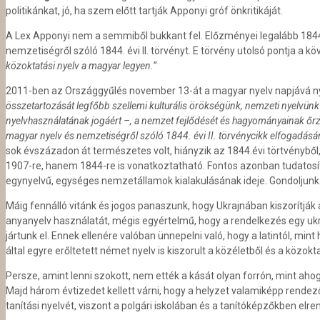
politikánkat, jó, ha szem előtt tartják Apponyi gróf önkritikáját.
A Lex Apponyi nem a semmiből bukkant fel. Előzményei legalább 1844
nemzetiségről szóló 1844. évi II. törvényt. E törvény utolsó pontja a kö
közoktatási nyelv a magyar legyen.”
2011-ben az Országgyűlés november 13-át a magyar nyelv napjává nyil
összetartozását legfőbb szellemi kulturális örökségünk, nemzeti nyelvünk 
nyelvhasználatának jogáért –, a nemzet fejlődését és hagyományainak őrz
magyar nyelv és nemzetiségről szóló 1844. évi II. törvénycikk elfogadásá
sok évszázadon át természetes volt, hiányzik az 1844.évi törtvényből
1907-re, hanem 1844-re is vonatkoztatható. Fontos azonban tudatosítan
egynyelvű, egységes nemzetállamok kialakulásának ideje. Gondoljunk
Máig fennálló vitánk és jogos panaszunk, hogy Ukrajnában kiszorítják 
anyanyelv használatát, mégis egyértelmű, hogy a rendelkezés egy ukráno
jártunk el. Ennek ellenére valóban ünnepelni való, hogy a latintól, mi
által egyre erőltetett német nyelv is kiszorult a közéletből és a közokt
Persze, amint lenni szokott, nem ették a kását olyan forrón, mint aho
Majd három évtizedet kellett várni, hogy a helyzet valamiképp rendező
tanítási nyelvét, viszont a polgári iskolában és a tanítóképzőkben elr