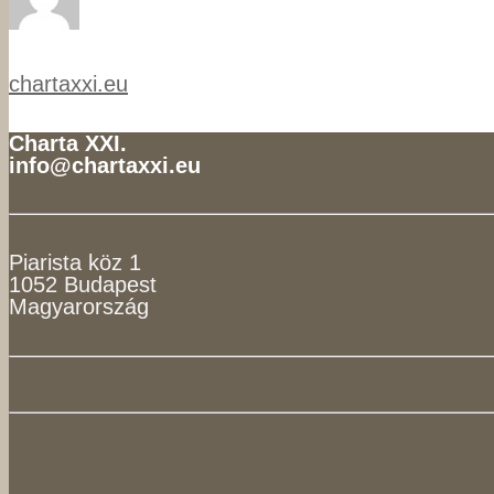
chartaxxi.eu
Charta XXI.
info@chartaxxi.eu
Piarista köz 1
1052 Budapest
Magyarország