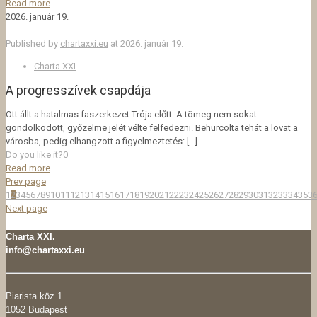
Read more
2026. január 19.
Published by
chartaxxi.eu
at
2026. január 19.
Charta XXI
A progresszívek csapdája
Ott állt a hatalmas faszerkezet Trója előtt. A tömeg nem sokat
gondolkodott, győzelme jelét vélte felfedezni. Behurcolta tehát a lovat a
városba, pedig elhangzott a figyelmeztetés:
[…]
Do you like it?
0
Read more
Prev page
1
2
3
4
5
6
7
8
9
10
11
12
13
14
15
16
17
18
19
20
21
22
23
24
25
26
27
28
29
30
31
32
33
34
35
3
Next page
Charta XXI.
info@chartaxxi.eu
Piarista köz 1
1052 Budapest