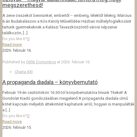
megszerethesd!
A zene összeköt bennünket, embertől – emberig, lélektől lélekig. Március
6-án Budakalászon a Kós Károly Művelődési Házban műhelyfoglalkozást
tartunk gyermekeknek a Kalászi Tavaszköszöntő városi népzenei
találkozón,
[…]
Do you like it?
0
Read more
2026. február 16.
Published by
Ottlik Domonkos
at
2026. február 16.
Charta XXI
A propaganda diadala – könyvbemutató
Február 19-én csütörtökön 16.30-tól könyvbemutatóra hívunk Titeket! A
Gondolat Kiadó gondozásában megjelenő A propaganda diadala című
kötet kapcsán mélyebb áttekintést kaphatunk arról, hogyan is manipulálták
a
[…]
Do you like it?
0
Read more
2026. február 15.