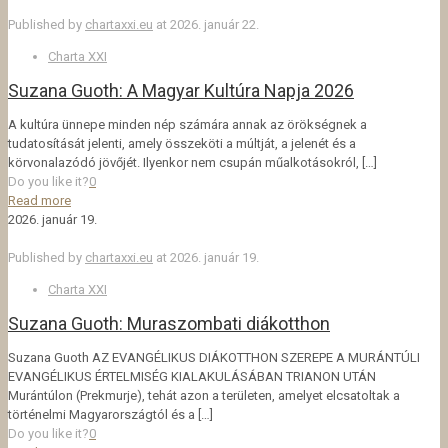
Published by
chartaxxi.eu
at
2026. január 22.
Charta XXI
Suzana Guoth: A Magyar Kultúra Napja 2026
A kultúra ünnepe minden nép számára annak az örökségnek a
tudatosítását jelenti, amely összeköti a múltját, a jelenét és a
körvonalazódó jövőjét. Ilyenkor nem csupán műalkotásokról,
[…]
Do you like it?
0
Read more
2026. január 19.
Published by
chartaxxi.eu
at
2026. január 19.
Charta XXI
Suzana Guoth: Muraszombati diákotthon
Suzana Guoth AZ EVANGÉLIKUS DIÁKOTTHON SZEREPE A MURÁNTÚLI
EVANGÉLIKUS ÉRTELMISÉG KIALAKULÁSÁBAN TRIANON UTÁN
Murántúlon (Prekmurje), tehát azon a területen, amelyet elcsatoltak a
történelmi Magyarországtól és a
[…]
Do you like it?
0