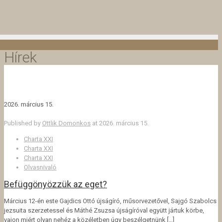
Hírek
2026. március 15.
Published by
Ottlik Domonkos
at
2026. március 15.
Charta XXI
Charta XXI
Charta XXI
Olvasnivaló
Befüggönyözzük az eget?
Március 12-én este Gajdics Ottó újságíró, műsorvezetővel, Sajgó Szabolcs
jezsuita szerzetessel és Máthé Zsuzsa újságíróval együtt jártuk körbe,
vajon miért olyan nehéz a közéletben úgy beszélgetnünk
[…]