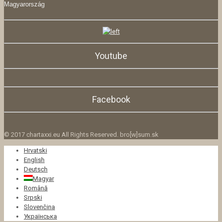
Magyarország
Youtube
Facebook
© 2017 chartaxxi.eu All Rights Reserved. bro[w]sum.sk
Hrvatski
English
Deutsch
Magyar
Română
Srpski
Slovenčina
Українська