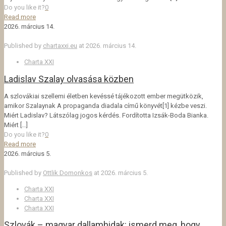
Do you like it?
0
Read more
2026. március 14.
Published by
chartaxxi.eu
at
2026. március 14.
Charta XXI
Ladislav Szalay olvasása közben
A szlovákiai szellemi életben kevéssé tájékozott ember megütközik,
amikor Szalaynak A propaganda diadala című könyvét[1] kézbe veszi.
Miért Ladislav? Látszólag jogos kérdés. Fordította Izsák-Boda Bianka.
Miért
[…]
Do you like it?
0
Read more
2026. március 5.
Published by
Ottlik Domonkos
at
2026. március 5.
Charta XXI
Charta XXI
Charta XXI
Szlovák – magyar dallamhidak: ismerd meg, hogy