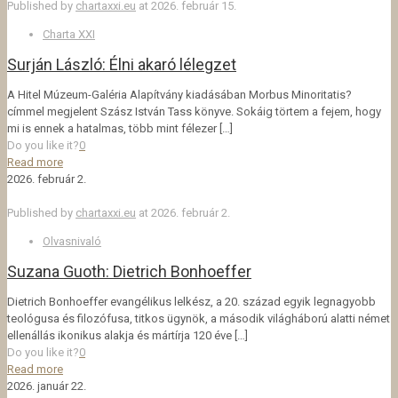
Published by
chartaxxi.eu
at
2026. február 15.
Charta XXI
Surján László: Élni akaró lélegzet
A Hitel Múzeum-Galéria Alapítvány kiadásában Morbus Minoritatis?
címmel megjelent Szász István Tass könyve. Sokáig törtem a fejem, hogy
mi is ennek a hatalmas, több mint félezer
[…]
Do you like it?
0
Read more
2026. február 2.
Published by
chartaxxi.eu
at
2026. február 2.
Olvasnivaló
Suzana Guoth: Dietrich Bonhoeffer
Dietrich Bonhoeffer evangélikus lelkész, a 20. század egyik legnagyobb
teológusa és filozófusa, titkos ügynök, a második világháború alatti német
ellenállás ikonikus alakja és mártírja 120 éve
[…]
Do you like it?
0
Read more
2026. január 22.