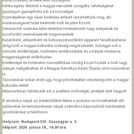
kultúrtörténész emléke előtt tisztelgünk.
Irénke egész életével a magyar nemzetet szolgálta, tehetségével
gazdagon gyarapította ezt a közösséget.
Személyében egy olyan kivételes embert ismerhettünk meg, aki
munkásságával hidat teremtett múlt és jelen között.
Generációk számára tette lehetővé történelmünk nagy alakjainak és
sorsfordító eseményeinek megismerését.
Kutatóként, előadóként és kultúraszervezőként egyaránt fáradhatatlanul
dolgozott a magyar kulturális örökség megőrzéséért. Szívügye volt a
nemzeti emlékhelyek, történelmi emlékezetünk és a Kárpát-medence
magyarságának értékőrzése.
Emlékestjei és történelmi összeállításai mindig közel hozták a múlt nagy
alakjait, hallgathattuk őt a Magyar Katolikus Rádió Őrjárat című műsorában
is.
Távozásával sokan érzik úgy, hogy pótolhatatlan veszteség érte a magyar
kulturális életet.
Műsorunkban felidézzük azt a szellemi örökséget, amelyet ránk hagyott.
A stúdióba várjuk az érdeklődőket illetve a youtube-on követhetitek élő
adásunkat és természetesen várjuk a témához kapcsolódó kérdéseket,
gondolatokat is telefonon.
Helyszín: Budapest VIII. Szeszgyár u. 3.
Időpont: 2026. június 18., 18.00 óra