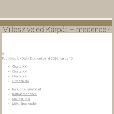
Mi lesz veled Kárpát – medence?
0
Published by
Ottlik Domonkos
at
2026. június 10.
Charta XXI
Charta XXI
Charta XXI
Olvasnivaló
fiatalok a nemzetért
Kárpát-medence
Makkai Béla
Mészáros Andor