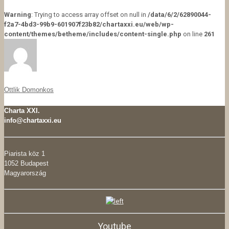
Warning
: Trying to access array offset on null in
/data/6/2/62890044-
f2a7-4bd3-99b9-601907f23b82/chartaxxi.eu/web/wp-
content/themes/betheme/includes/content-single.php
on line
261
Ottlik Domonkos
Charta XXI.
info@chartaxxi.eu
Piarista köz 1
1052 Budapest
Magyarország
Youtube