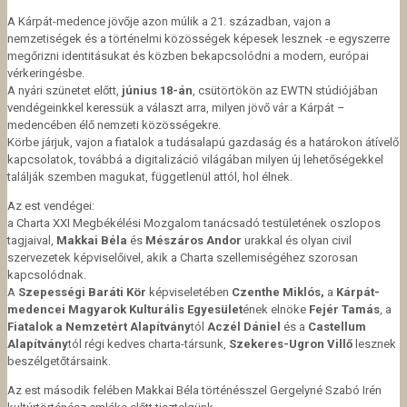
A Kárpát-medence jövője azon múlik a 21. században, vajon a
nemzetiségek és a történelmi közösségek képesek lesznek -e egyszerre
megőrizni identitásukat és közben bekapcsolódni a modern, európai
vérkeringésbe.
A nyári szünetet előtt,
június 18-án
, csütörtökön az EWTN stúdiójában
vendégeinkkel keressük a választ arra, milyen jövő vár a Kárpát –
medencében élő nemzeti közösségekre.
Körbe járjuk, vajon a fiatalok a tudásalapú gazdaság és a határokon átívelő
kapcsolatok, továbbá a digitalizáció világában milyen új lehetőségekkel
találják szemben magukat, függetlenül attól, hol élnek.
Az est vendégei:
a Charta XXI Megbékélési Mozgalom tanácsadó testületének oszlopos
tagjaival,
Makkai Béla
és
Mészáros Andor
urakkal és olyan civil
szervezetek képviselőivel, akik a Charta szellemiségéhez szorosan
kapcsolódnak.
A
Szepességi Baráti Kör
képviseletében
Czenthe Miklós,
a
Kárpát-
medencei Magyarok Kulturális Egyesület
ének elnöke
Fejér Tamás
, a
Fiatalok a Nemzetért Alapítvány
tól
Aczél Dániel
és a
Castellum
Alapítvány
tól régi kedves charta-társunk,
Szekeres-Ugron Villő
lesznek
beszélgetőtársaink.
Az est második felében Makkai Béla történésszel Gergelyné Szabó Irén