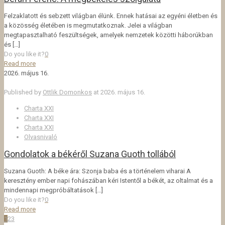
Felzaklatott és sebzett világban élünk. Ennek hatásai az egyéni életben és
a közösség életében is megmutatkoznak. Jelei a világban
megtapasztalható feszültségek, amelyek nemzetek közötti háborúkban
és
[…]
Do you like it?
0
Read more
2026. május 16.
Published by
Ottlik Domonkos
at
2026. május 16.
Charta XXI
Charta XXI
Charta XXI
Olvasnivaló
Gondolatok a békéről Suzana Guoth tollából
Suzana Guoth: A béke ára: Szonja baba és a történelem viharai A
keresztény ember napi fohászában kéri Istentől a békét, az oltalmat és a
mindennapi megpróbáltatások
[…]
Do you like it?
0
Read more
1
2
3