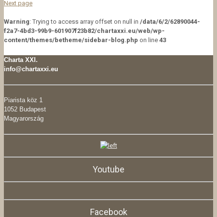
Next page
Warning
: Trying to access array offset on null in
/data/6/2/62890044-
f2a7-4bd3-99b9-601907f23b82/chartaxxi.eu/web/wp-
content/themes/betheme/sidebar-blog.php
on line
43
Charta XXI.
info@chartaxxi.eu
Piarista köz 1
1052 Budapest
Magyarország
Youtube
Facebook