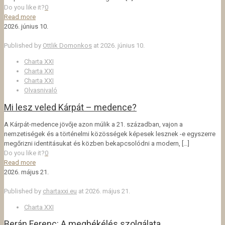
Do you like it?
0
Read more
2026. június 10.
Published by
Ottlik Domonkos
at
2026. június 10.
Charta XXI
Charta XXI
Charta XXI
Olvasnivaló
Mi lesz veled Kárpát – medence?
A Kárpát-medence jövője azon múlik a 21. században, vajon a
nemzetiségek és a történelmi közösségek képesek lesznek -e egyszerre
megőrizni identitásukat és közben bekapcsolódni a modern,
[…]
Do you like it?
0
Read more
2026. május 21.
Published by
chartaxxi.eu
at
2026. május 21.
Charta XXI
Berán Ferenc: A megbékélés szolgálata