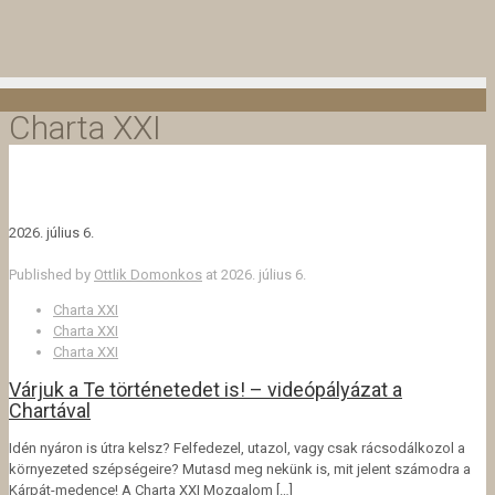
Charta XXI
2026. július 6.
Published by
Ottlik Domonkos
at
2026. július 6.
Charta XXI
Charta XXI
Charta XXI
Várjuk a Te történetedet is! – videópályázat a
Chartával
Idén nyáron is útra kelsz? Felfedezel, utazol, vagy csak rácsodálkozol a
környezeted szépségeire? Mutasd meg nekünk is, mit jelent számodra a
Kárpát-medence! A Charta XXI Mozgalom
[…]