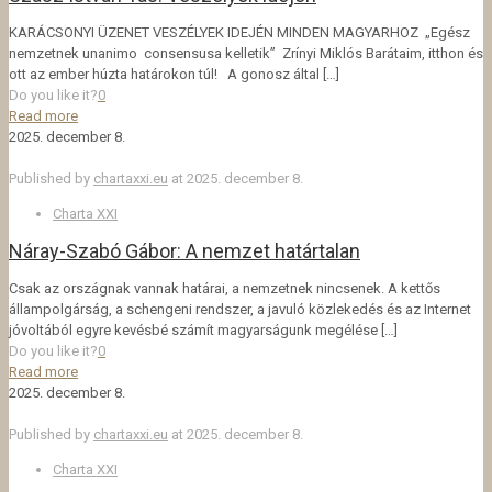
KARÁCSONYI ÜZENET VESZÉLYEK IDEJÉN MINDEN MAGYARHOZ „Egész
nemzetnek unanimo consensusa kelletik” Zrínyi Miklós Barátaim, itthon és
ott az ember húzta határokon túl! A gonosz által
[…]
Do you like it?
0
Read more
2025. december 8.
Published by
chartaxxi.eu
at
2025. december 8.
Charta XXI
Náray-Szabó Gábor: A nemzet határtalan
Csak az országnak vannak határai, a nemzetnek nincsenek. A kettős
állampolgárság, a schengeni rendszer, a javuló közlekedés és az Internet
jóvoltából egyre kevésbé számít magyarságunk megélése
[…]
Do you like it?
0
Read more
2025. december 8.
Published by
chartaxxi.eu
at
2025. december 8.
Charta XXI