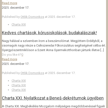
Read more
2025. december 17.
Published by
Ottlik Domonkos
at
2025. december 17.
Charta XXI
Kedves chartások, kórusiskolások, budakalásziak!
Nagy hálával a szívemben írom a beszámolómat. Megjöttem Erdélyből, a
csomagok nagy része a Csíkszeredai Főkonzulátus segítségével célba ért.
Gyergyószentmiklóson a Szent Anna Gyermekotthonban jártunk illetve
[…]
Do you like it?
0
Read more
2025. december 17.
Published by
Ottlik Domonkos
at
2025. december 17.
Charta XXI
Charta XXI
Charta XXI
Charta XXI. Nyilatkozat a Beneš-dekrétumok ügyében
A Charta XXI. Megbékélési Mozgalom mélységes megdöbbenéssel figyeli