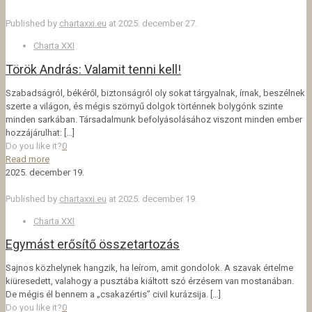
Published by
chartaxxi.eu
at
2025. december 27.
Charta XXI
Török András: Valamit tenni kell!
Szabadságról, békéről, biztonságról oly sokat tárgyalnak, írnak, beszélnek
szerte a világon, és mégis szörnyű dolgok történnek bolygónk szinte
minden sarkában. Társadalmunk befolyásolásához viszont minden ember
hozzájárulhat:
[…]
Do you like it?
0
Read more
2025. december 19.
Published by
chartaxxi.eu
at
2025. december 19.
Charta XXI
Egymást erősítő összetartozás
Sajnos közhelynek hangzik, ha leírom, amit gondolok. A szavak értelme
kiüresedett, valahogy a pusztába kiáltott szó érzésem van mostanában.
De mégis él bennem a „csakazértis” civil kurázsija.
[…]
Do you like it?
0