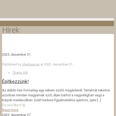
Hírek
2025. december 31.
Published by
chartaxxi.eu
at
2025. december 31.
Charta XXI
Építkezzünk!
Az alábbi írás formailag egy nekem szóló magánlevél. Tartalmát tekintve
azonban minden magyarnak szól, éljen bárhol a nagyvilágban vagy a
Kárpát-medencében. Ezért kedves figyelmetekbe ajánlom, újévi
[…]
Do you like it?
0
Read more
2025. december 27.