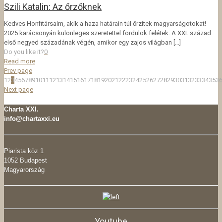
Szili Katalin: Az őrzőknek
Kedves Honfitársaim, akik a haza határain túl őrzitek magyarságotokat!
2025 karácsonyán különleges szeretettel fordulok felétek. A XXI. század
első negyed századának végén, amikor egy zajos világban
[…]
Do you like it?
0
Read more
Prev page
1
2
3
4
5
6
7
8
9
10
11
12
13
14
15
16
17
18
19
20
21
22
23
24
25
26
27
28
29
30
31
32
33
34
35
3
Next page
Charta XXI.
info@chartaxxi.eu
Piarista köz 1
1052 Budapest
Magyarország
Youtube