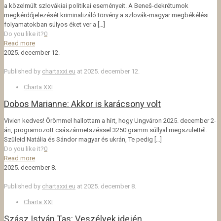
a közelmúlt szlovákiai politikai eseményeit. A Beneš-dekrétumok
megkérdőjelezését kriminalizáló törvény a szlovák-magyar megbékélési
folyamatokban súlyos éket ver a
[…]
Do you like it?
0
Read more
2025. december 12.
Published by
chartaxxi.eu
at
2025. december 12.
Charta XXI
Dobos Marianne: Akkor is karácsony volt
Vivien kedves! Örömmel hallottam a hírt, hogy Ungváron 2025. december 2-
án, programozott császármetszéssel 3250 gramm súllyal megszülettél.
Szüleid Natália és Sándor magyar és ukrán, Te pedig
[…]
Do you like it?
0
Read more
2025. december 8.
Published by
chartaxxi.eu
at
2025. december 8.
Charta XXI
Szász István Tas: Veszélyek idején