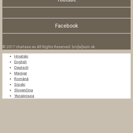
Facebook
© 2017 chartaxxi.eu All Rights Reserved. bro[w]sum.sk
Hrvatski
English
Deutsch
Magyar
Română
Srpski
Slovenčina
Українська