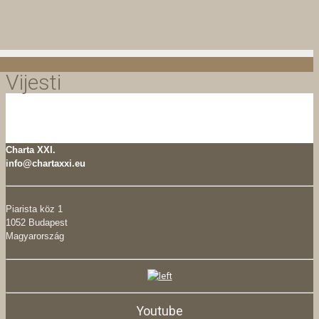
Vijesti
Charta XXI.
info@chartaxxi.eu
Piarista köz 1
1052 Budapest
Magyarország
Youtube