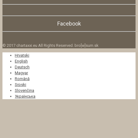
Facebook
© 2017 chartaxxi.eu All Rights Reserved. bro[w]sum.sk
Hrvatski
English
Deutsch
Magyar
Română
Srpski
Slovenčina
Українська