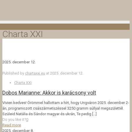
Charta XXI
2025. december 12.
Published by
chartaxxi.eu
at
2025. december 12.
Charta XXI
Dobos Marianne: Akkor is karácsony volt
Vivien kedves! Örömmel hallottam a hírt, hogy Ungváron 2025. december 2-
án, programozott császármetszéssel 3250 gramm súllyal megszülettél.
Szüleid Natália és Sándor magyar és ukrán, Te pedig
[…]
Do you like it?
0
Read more
2025. december 8.