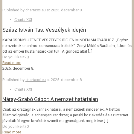
Published by
chartaxxi.eu
at
2025. december 8.
Charta XXI
Szász István Tas: Veszélyek idején
KARÁCSONYI ÜZENET VESZÉLYEK IDEJÉN MINDEN MAGYARHOZ „Egész
nemzetnek unanimo consensusa kelletik” Zrínyi Miklós Barátaim, itthon és
ott az ember húzta határokon túl! A gonosz által
[…]
Do you like it?
0
Read more
2025. december 8.
Published by
chartaxxi.eu
at
2025. december 8.
Charta XXI
Náray-Szabó Gábor: A nemzet határtalan
Csak az országnak vannak határai, a nemzetnek nincsenek. A kettős
állampolgárság, a schengeni rendszer, a javuló közlekedés és az Internet
jóvoltából egyre kevésbé számít magyarságunk megélése
[…]
Do you like it?
0
Read more