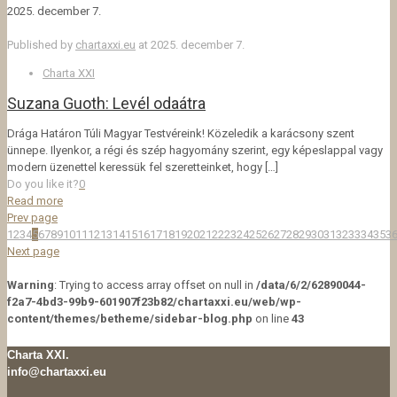
2025. december 7.
Published by
chartaxxi.eu
at
2025. december 7.
Charta XXI
Suzana Guoth: Levél odaátra
Drága Határon Túli Magyar Testvéreink! Közeledik a karácsony szent
ünnepe. Ilyenkor, a régi és szép hagyomány szerint, egy képeslappal vagy
modern üzenettel keressük fel szeretteinket, hogy
[…]
Do you like it?
0
Read more
Prev page
1
2
3
4
5
6
7
8
9
10
11
12
13
14
15
16
17
18
19
20
21
22
23
24
25
26
27
28
29
30
31
32
33
34
35
3
Next page
Warning
: Trying to access array offset on null in
/data/6/2/62890044-
f2a7-4bd3-99b9-601907f23b82/chartaxxi.eu/web/wp-
content/themes/betheme/sidebar-blog.php
on line
43
Charta XXI.
info@chartaxxi.eu