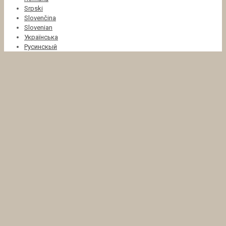
Srpski
Slovenčina
Slovenian
Українська
Русинскый