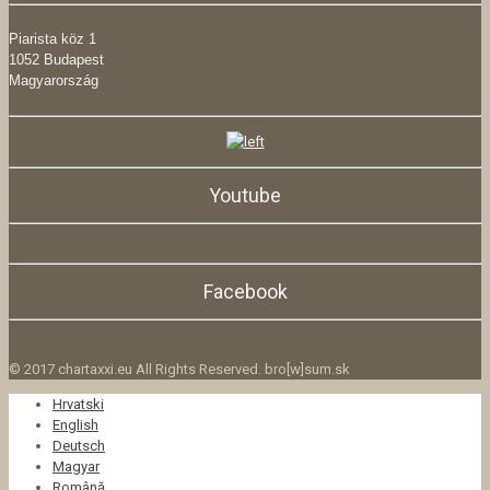
Piarista köz 1
1052 Budapest
Magyarország
Youtube
Facebook
© 2017 chartaxxi.eu All Rights Reserved. bro[w]sum.sk
Hrvatski
English
Deutsch
Magyar
Română