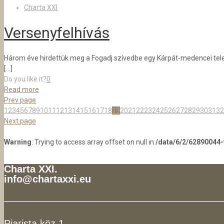
Charta XXI
Versenyfelhívás
Három éve hirdettük meg a Fogadj szívedbe egy Kárpát-medencei települ
[…]
Do you like it?
0
Read more
Prev page
1
2
3
4
5
6
7
8
9
10
11
12
13
14
15
16
17
18
19
20
21
22
23
24
25
26
27
28
29
30
31
32
Next page
Warning
: Trying to access array offset on null in
/data/6/2/62890044
Charta XXI.
info@chartaxxi.eu
Piarista köz 1