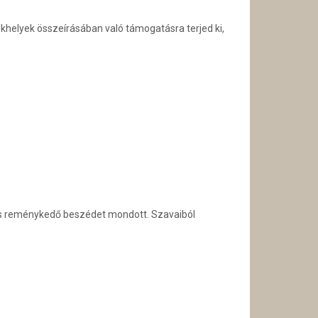
khelyek összeírásában való támogatásra terjed ki,
 is reménykedő beszédet mondott. Szavaiból