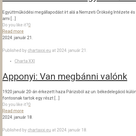
Együttműködési megállapodást írt alá a Nemzeti Örökség Intézete és 
ami
[…]
Do you like it?
0
Read more
2024. január 21.
Published by
chartaxxi.eu
at
2024. január 21.
Charta XXI
Apponyi: Van megbánni valónk
1920 január 20-án érkezett haza Párizsból az un. békedelegáció kü
fontosnak tartok egy részt
[…]
Do you like it?
0
Read more
2024. január 18.
Published by
chartaxxi.eu
at
2024. január 18.