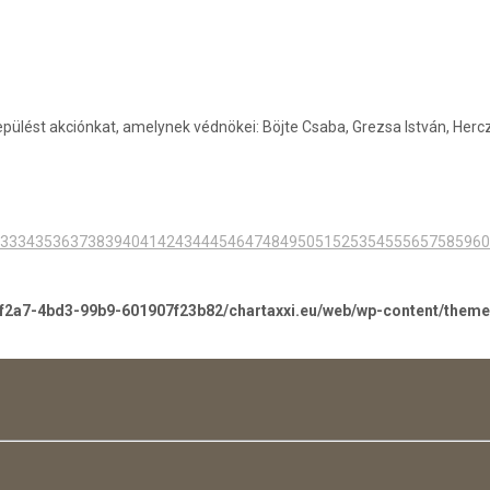
ést akciónkat, amelynek védnökei: Böjte Csaba, Grezsa István, Herczku Á
33
34
35
36
37
38
39
40
41
42
43
44
45
46
47
48
49
50
51
52
53
54
55
56
57
58
59
60
-f2a7-4bd3-99b9-601907f23b82/chartaxxi.eu/web/wp-content/them