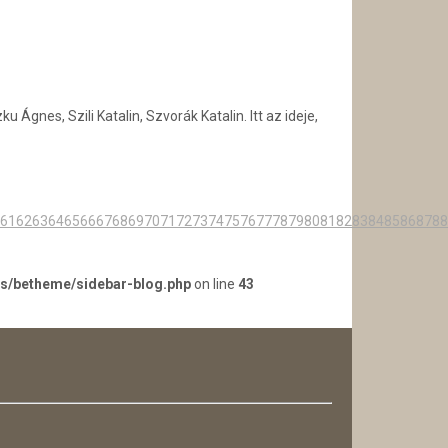
gnes, Szili Katalin, Szvorák Katalin. Itt az ideje,
61
62
63
64
65
66
67
68
69
70
71
72
73
74
75
76
77
78
79
80
81
82
83
84
85
86
87
88
es/betheme/sidebar-blog.php
on line
43