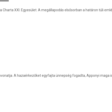
a Charta XXI. Egyesület. A megállapodás elsősorban a határon túli emlé
lönvonatja. A hazaérkezőket egyfajta ünnepség fogadta, Apponyi maga