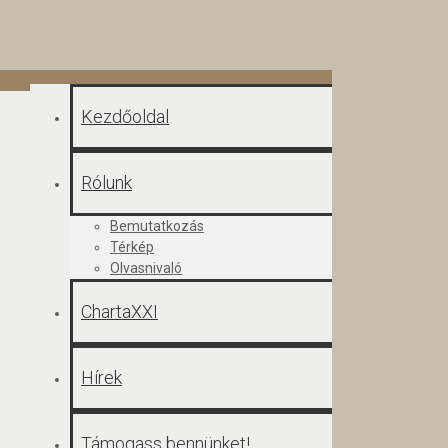
Kezdőoldal
Rólunk
Bemutatkozás
Térkép
Olvasnivaló
ChartaXXI
Hírek
Támogass bennünket!