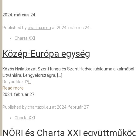
2024. március 24.
Published by
chartaxxi.eu
at
2024. március 24.
Charta XXI
Közép-Európa egység
Közös Nyilatkozat Szent Kinga és Szent Hedvig jubileuma alkalmából
Litvániára, Lengyelországra,
[…]
Do you like it?
0
Read more
2024. február 27.
Published by
chartaxxi.eu
at
2024. február 27.
Charta XXI
NÖRI és Charta XXI együttműkö