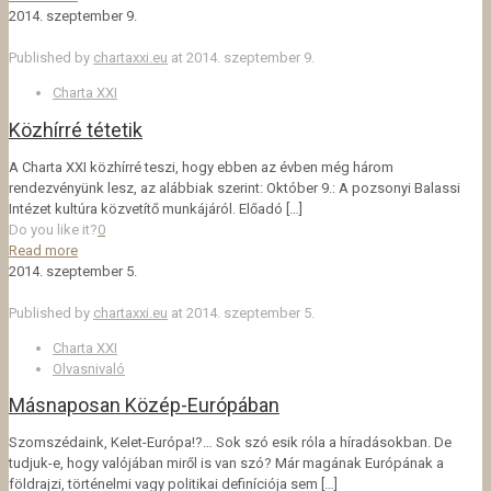
2014. szeptember 9.
Published by
chartaxxi.eu
at
2014. szeptember 9.
Charta XXI
Közhírré tétetik
A Charta XXI közhírré teszi, hogy ebben az évben még három
rendezvényünk lesz, az alábbiak szerint: Október 9.: A pozsonyi Balassi
Intézet kultúra közvetítő munkájáról. Előadó
[…]
Do you like it?
0
Read more
2014. szeptember 5.
Published by
chartaxxi.eu
at
2014. szeptember 5.
Charta XXI
Olvasnivaló
Másnaposan Közép-Európában
Szomszédaink, Kelet-Európa!?… Sok szó esik róla a híradásokban. De
tudjuk-e, hogy valójában mi­ről is van szó? Már magának Európának a
földrajzi, történelmi vagy politikai definíciója sem
[…]