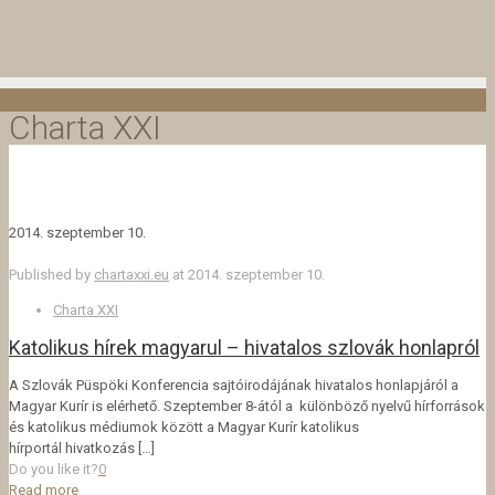
Charta XXI
2014. szeptember 10.
Published by
chartaxxi.eu
at
2014. szeptember 10.
Charta XXI
Katolikus hírek magyarul – hivatalos szlovák honlapról
A Szlovák Püspöki Konferencia sajtóirodájának hivatalos honlapjáról a
Magyar Kurír is elérhető. Szeptember 8-ától a különböző nyelvű hírforrások
és katolikus médiumok között a Magyar Kurír katolikus
hírportál hivatkozás
[…]
Do you like it?
0
Read more