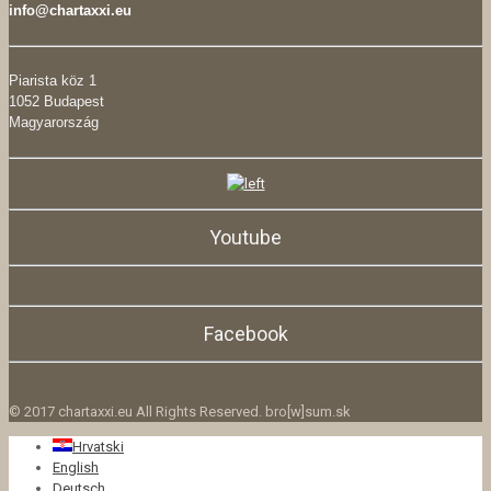
info@chartaxxi.eu
Piarista köz 1
1052 Budapest
Magyarország
Youtube
Facebook
© 2017 chartaxxi.eu All Rights Reserved. bro[w]sum.sk
Hrvatski
English
Deutsch