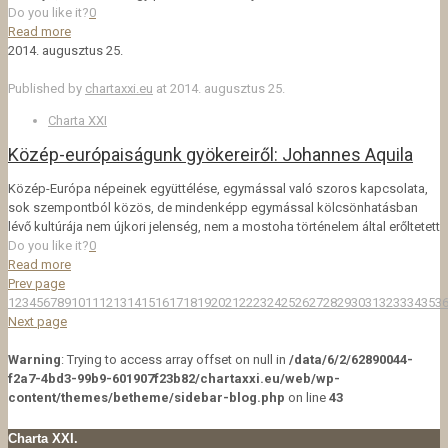
Do you like it?
0
Read more
2014. augusztus 25.
Published by
chartaxxi.eu
at
2014. augusztus 25.
Charta XXI
Közép-európaiságunk gyökereiről: Johannes Aquila
Közép-Európa népeinek együttélése, egymással való szoros kapcsolata,
sok szempontból közös, de mindenképp egymással kölcsönhatásban
lévő kultúrája nem újkori jelenség, nem a mostoha történelem által erőltetett
Do you like it?
0
Read more
Prev page
1
2
3
4
5
6
7
8
9
10
11
12
13
14
15
16
17
18
19
20
21
22
23
24
25
26
27
28
29
30
31
32
33
34
35
3
Next page
Warning
: Trying to access array offset on null in
/data/6/2/62890044-
f2a7-4bd3-99b9-601907f23b82/chartaxxi.eu/web/wp-
content/themes/betheme/sidebar-blog.php
on line
43
Charta XXI.