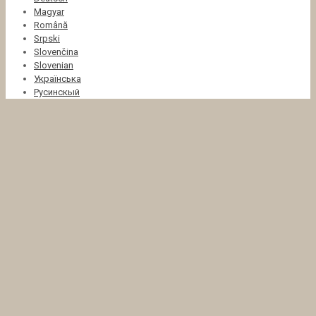
Magyar
Română
Srpski
Slovenčina
Slovenian
Українська
Русинскый