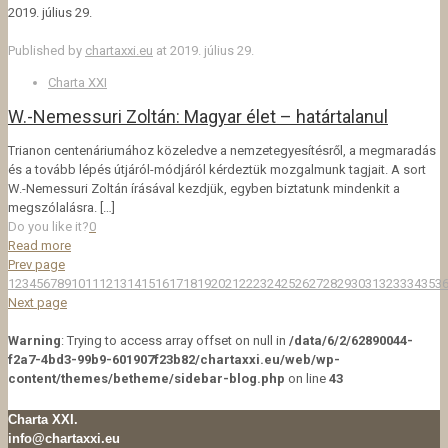
2019. július 29.
Published by
chartaxxi.eu
at
2019. július 29.
Charta XXI
W.-Nemessuri Zoltán: Magyar élet – határtalanul
Trianon centenáriumához közeledve a nemzetegyesítésről, a megmaradás
és a tovább lépés útjáról-módjáról kérdeztük mozgalmunk tagjait. A sort
W.-Nemessuri Zoltán írásával kezdjük, egyben biztatunk mindenkit a
megszólalásra.
[…]
Do you like it?
0
Read more
Prev page
1
2
3
4
5
6
7
8
9
10
11
12
13
14
15
16
17
18
19
20
21
22
23
24
25
26
27
28
29
30
31
32
33
34
35
3
Next page
Warning
: Trying to access array offset on null in
/data/6/2/62890044-
f2a7-4bd3-99b9-601907f23b82/chartaxxi.eu/web/wp-
content/themes/betheme/sidebar-blog.php
on line
43
Charta XXI.
info@chartaxxi.eu