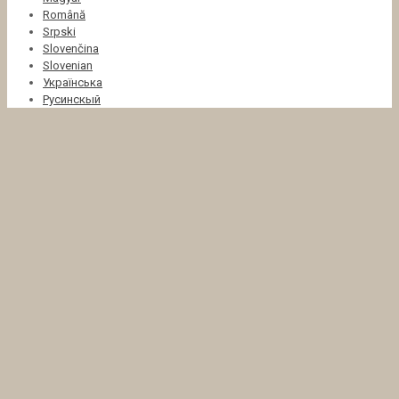
Română
Srpski
Slovenčina
Slovenian
Українська
Русинскый