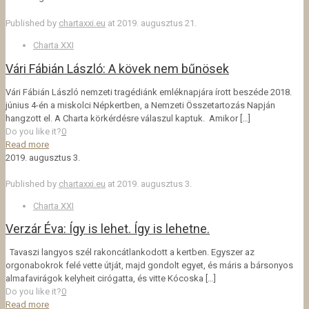
Published by
chartaxxi.eu
at
2019. augusztus 21.
Charta XXI
Vári Fábián László: A kövek nem bűnösek
Vári Fábián László nemzeti tragédiánk emléknapjára írott beszéde 2018.
június 4-én a miskolci Népkertben, a Nemzeti Összetartozás Napján
hangzott el. A Charta körkérdésre válaszul kaptuk. Amikor
[…]
Do you like it?
0
Read more
2019. augusztus 3.
Published by
chartaxxi.eu
at
2019. augusztus 3.
Charta XXI
Verzár Éva: Így is lehet. Így is lehetne.
Tavaszi langyos szél rakoncátlankodott a kertben. Egyszer az
orgonabokrok felé vette útját, majd gondolt egyet, és máris a bársonyos
almafavirágok kelyheit cirógatta, és vitte Kócoska
[…]
Do you like it?
0
Read more