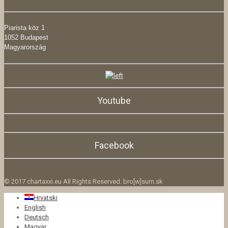
Piarista köz 1
1052 Budapest
Magyarország
Youtube
Facebook
© 2017 chartaxxi.eu All Rights Reserved. bro[w]sum.sk
Hrvatski
English
Deutsch
Magyar