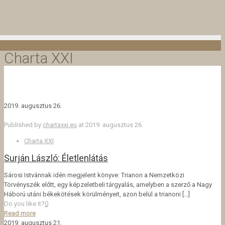
Charta XXI
2019. augusztus 26.
Published by
chartaxxi.eu
at
2019. augusztus 26.
Charta XXI
Surján László: Életlenlátás
Sárosi Istvánnak idén megjelent könyve: Trianon a Nemzetközi
Törvényszék előtt, egy képzeletbeli tárgyalás, amelyben a szerző a Nagy
Háború utáni békekötések körülményeit, azon belül a trianoni
[…]
Do you like it?
0
Read more
2019. augusztus 21.