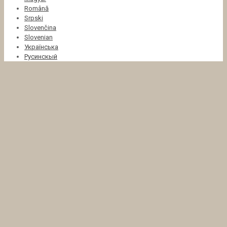
Română
Srpski
Slovenčina
Slovenian
Українська
Русинскый