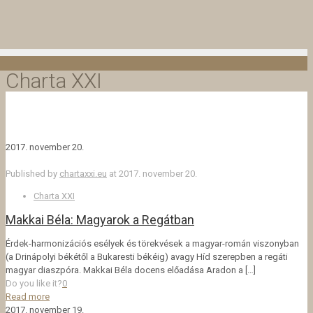
Charta XXI
2017. november 20.
Published by
chartaxxi.eu
at
2017. november 20.
Charta XXI
Makkai Béla: Magyarok a Regátban
Érdek-harmonizációs esélyek és törekvések a magyar-román viszonyban
(a Drinápolyi békétől a Bukaresti békéig) avagy Híd szerepben a regáti
magyar diaszpóra. Makkai Béla docens előadása Aradon a
[…]
Do you like it?
0
Read more
2017. november 19.