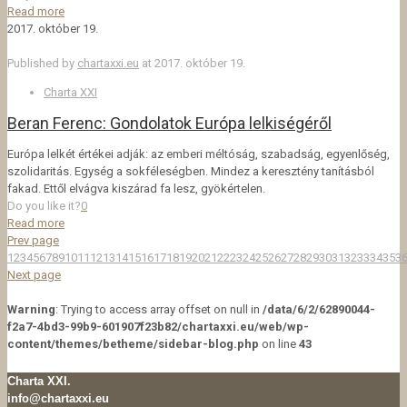
Read more
2017. október 19.
Published by
chartaxxi.eu
at
2017. október 19.
Charta XXI
Beran Ferenc: Gondolatok Európa lelkiségéről
Európa lelkét értékei adják: az emberi méltóság, szabadság, egyenlőség,
szolidaritás. Egység a sokféleségben. Mindez a keresztény tanításból
fakad. Ettől elvágva kiszárad fa lesz, gyökértelen.
Do you like it?
0
Read more
Prev page
1
2
3
4
5
6
7
8
9
10
11
12
13
14
15
16
17
18
19
20
21
22
23
24
25
26
27
28
29
30
31
32
33
34
35
3
Next page
Warning
: Trying to access array offset on null in
/data/6/2/62890044-
f2a7-4bd3-99b9-601907f23b82/chartaxxi.eu/web/wp-
content/themes/betheme/sidebar-blog.php
on line
43
Charta XXI.
info@chartaxxi.eu