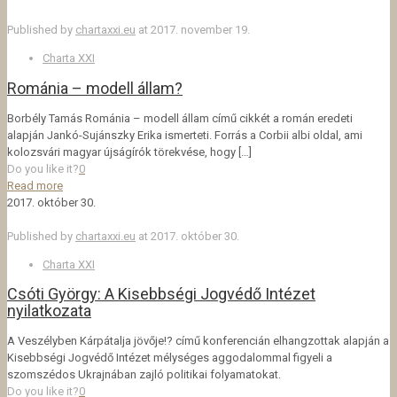
Published by
chartaxxi.eu
at
2017. november 19.
Charta XXI
Románia – modell állam?
Borbély Tamás Románia – modell állam című cikkét a román eredeti
alapján Jankó-Sujánszky Erika ismerteti. Forrás a Corbii albi oldal, ami
kolozsvári magyar újságírók törekvése, hogy
[…]
Do you like it?
0
Read more
2017. október 30.
Published by
chartaxxi.eu
at
2017. október 30.
Charta XXI
Csóti György: A Kisebbségi Jogvédő Intézet
nyilatkozata
A Veszélyben Kárpátalja jövője!? című konferencián elhangzottak alapján a
Kisebbségi Jogvédő Intézet mélységes aggodalommal figyeli a
szomszédos Ukrajnában zajló politikai folyamatokat.
Do you like it?
0