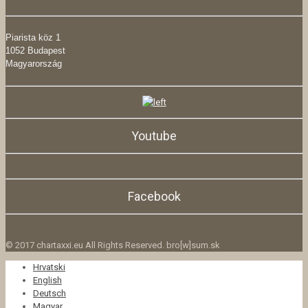
Piarista köz 1
1052 Budapest
Magyarország
Youtube
Facebook
© 2017 chartaxxi.eu All Rights Reserved. bro[w]sum.sk
Hrvatski
English
Deutsch
Magyar