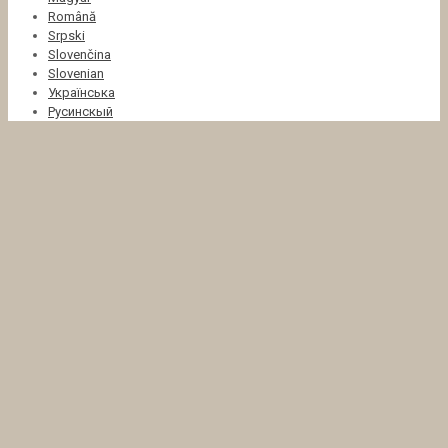
Română
Srpski
Slovenčina
Slovenian
Українська
Русинскый