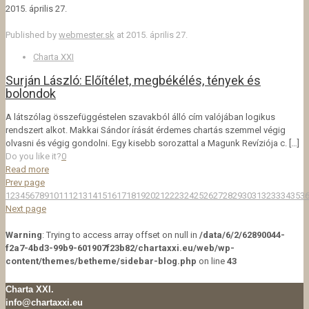
2015. április 27.
Published by
webmester.sk
at
2015. április 27.
Charta XXI
Surján László: Előítélet, megbékélés, tények és
bolondok
A látszólag összefüggéstelen szavakból álló cím valójában logikus
rendszert alkot. Makkai Sándor írását érdemes chartás szemmel végig
olvasni és végig gondolni. Egy kisebb sorozattal a Magunk Revíziója c.
[…]
Do you like it?
0
Read more
Prev page
1
2
3
4
5
6
7
8
9
10
11
12
13
14
15
16
17
18
19
20
21
22
23
24
25
26
27
28
29
30
31
32
33
34
35
3
Next page
Warning
: Trying to access array offset on null in
/data/6/2/62890044-
f2a7-4bd3-99b9-601907f23b82/chartaxxi.eu/web/wp-
content/themes/betheme/sidebar-blog.php
on line
43
Charta XXI.
info@chartaxxi.eu