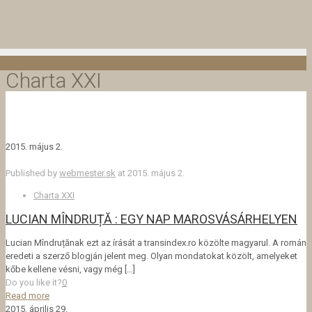
Charta XXI
2015. május 2.
Published by
webmester.sk
at
2015. május 2.
Charta XXI
LUCIAN MÎNDRUȚĂ : EGY NAP MAROSVÁSÁRHELYEN
Lucian Mîndruțănak ezt az írását a transindex.ro közölte magyarul. A román
eredeti a szerző blogján jelent meg. Olyan mondatokat közölt, amelyeket
kőbe kellene vésni, vagy még
[…]
Do you like it?
0
Read more
2015. április 29.