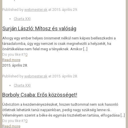
Published by
webmester.sk
at
2015. április 29.
Charta XXI
Surján László: Mítosz és valóság
Ahogy egy ember helyes önismeret nélkül nem képes beilleszkedni a
társadalomba, úgy egy nemzet is csak megnehezíti a helyzetét, ha
önértékelése nem felel meg a tényeknek. Amikor
[…]
Do you like it?
0
Read more
2015. április 28.
Published by
webmester.sk
at
2015. április 28.
Charta XXI
Borboly Csaba: Erős közösséget!
Üdvözlöm a kezdeményezésüket, hiszen tudtommal nem sok hasonló
ötletnek lehetünk tanúi napjainkban, pedig nagy szükség lenne rá.
Véleményem szerint a béke és egymás tiszteletben tartása, elfogadása
[…]
Do you like it?
0
Read more