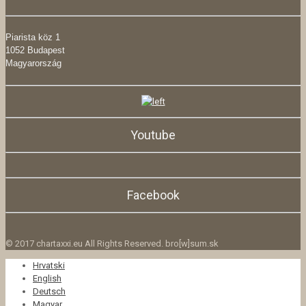
Piarista köz 1
1052 Budapest
Magyarország
Youtube
Facebook
© 2017 chartaxxi.eu All Rights Reserved. bro[w]sum.sk
Hrvatski
English
Deutsch
Magyar