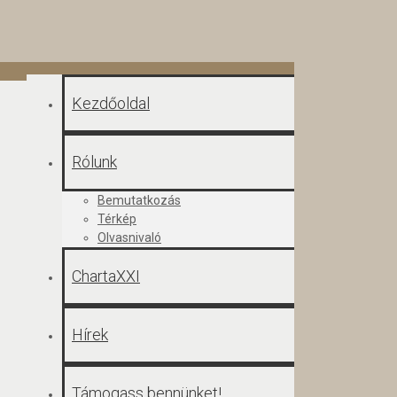
Kezdőoldal
Rólunk
Bemutatkozás
Térkép
Olvasnivaló
ChartaXXI
Hírek
Támogass bennünket!