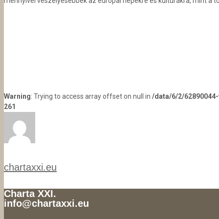
mennyivel veszélyesebbek az európai népekre és kultúrákra, mint a t
Warning
: Trying to access array offset on null in
/data/6/2/62890044
261
chartaxxi.eu
Charta XXI.
info@chartaxxi.eu