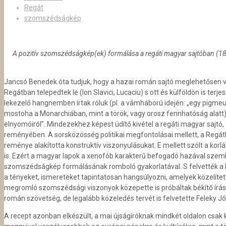
Regát
szomszédságkép
A pozitív szomszédságkép(ek) formálása a regáti magyar sajtóban (1
Jancsó Benedek óta tudjuk, hogy a hazai román sajtó meglehetősen v
Regátban telepedtek le (Ion Slavici, Lucaciu) s ott és külföldön is t
lekezelő hangnemben írtak róluk (pl. a vámháború idején: „egy pigmeu
mostoha a Monarchiában, mint a török, vagy orosz fennhatóság alatt), 
elnyomóiról”. Mindezekhez képest üdítő kivétel a regáti magyar sajtó
reményében. A sorsközösség politikai megfontolásai mellett, a Reg
reménye alakította konstruktív viszonyulásukat. E mellett szólt a kor
is. Ezért a magyar lapok a xenofób karakterű befogadó hazával szembe
szomszédságkép formálásának romboló gyakorlatával. S felvették a ha
a tényeket, ismereteket tapintatosan hangsúlyozni, amelyek közelített
megromló szomszédsági viszonyok közepette is próbáltak békítő íráso
román szövetség, de legalább közeledés tervét is felvetette Feleky 
A recept azonban elkészült, a mai újságíróknak mindkét oldalon csak ki