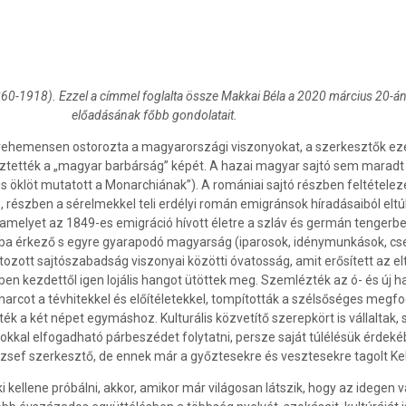
860-1918). Ezzel a címmel foglalta össze Makkai Béla a 2020 március 20
előadásának főbb gondolatait.
ehemensen ostorozta a magyarországi viszonyokat, a szerkesztők ezért
erjesztették a „magyar barbárság” képét. A hazai magyar sajtó sem marad
s öklöt mutatott a Monarchiának”). A romániai sajtó részben feltételezé
részben a sérelmekkel teli erdélyi román emigránsok híradásaiból eltúlzo
, amelyet az 1849-es emigráció hívott életre a szláv és germán tengerb
átba érkező s egyre gyarapodó magyarság (iparosok, idénymunkások, c
látozott sajtószabadság viszonyai közötti óvatosság, amit erősített az
n kezdettől igen lojális hangot ütöttek meg. Szemlézték az ó- és új h
rcot a tévhitekkel és előítéletekkel, tompították a szélsőséges megf
ék a két népet egymáshoz. Kulturális közvetítő szerepkört is vállaltak
kkal elfogadható párbeszédet folytatni, persze saját túlélésük érdek
József szerkesztő, de ennek már a győztesekre és vesztesekre tagolt Ke
 kellene próbálni, akkor, amikor már világosan látszik, hogy az idegen va