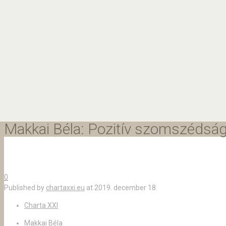
Makkai Béla: Pozitív szomszédsá
0
Published by
chartaxxi.eu
at
2019. december 18.
Charta XXI
Makkai Béla