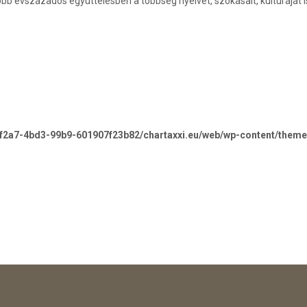
öbb évszázados együttélésben a többség nyelvét, szokásait, kultúráját 
-f2a7-4bd3-99b9-601907f23b82/chartaxxi.eu/web/wp-content/theme