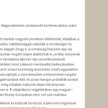
-án Nagyszebenben rendezendő konferenciánkra szánt
 kisebb-nagyobb perekben elítéltettek, általában a
t adós, hálátlansággal vádolták a románságot és
s alapján (hogy ti. a románság helyzete épp oly
ttan negatív képet alakítottak ki „erdélyi testvéreik
en társtalanul álló két nép szövetkezésének
selédek) mind zökkenő mentesebb beilleszkedése
 eltartó olvasó közönség elvesztése miatti aggodalom
aza sajtóját, s szembesültek a kölcsönösen negatív
ogalmazások élét, és józan hangon próbálták azokat
, s még a Balkán-háborúk idején látványosan
ében is. A világháború végjátékában egy magyar–
let-Közép-Európában nem volt sok realitása.
llások és kultúrák hordozói, a jelen kori migránsok