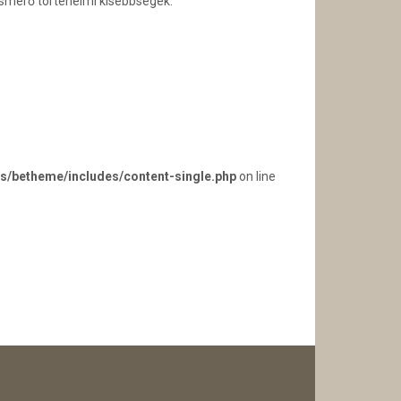
ismerő történelmi kisebbségek.
s/betheme/includes/content-single.php
on line