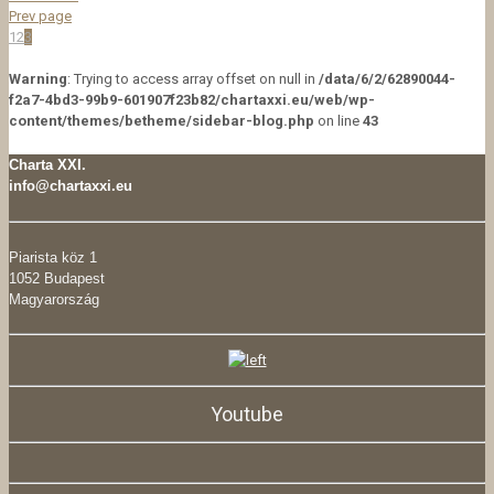
Prev page
1
2
3
Warning
: Trying to access array offset on null in
/data/6/2/62890044-
f2a7-4bd3-99b9-601907f23b82/chartaxxi.eu/web/wp-
content/themes/betheme/sidebar-blog.php
on line
43
Charta XXI.
info@chartaxxi.eu
Piarista köz 1
1052 Budapest
Magyarország
Youtube