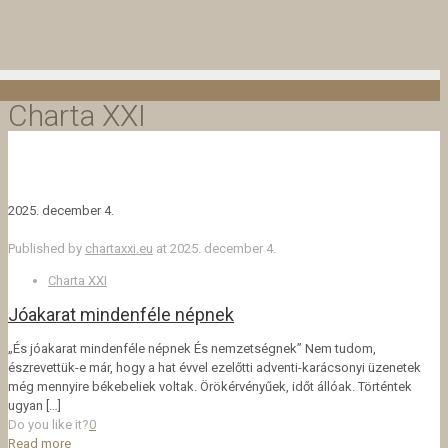
Charta XXI
2025. december 4.
Published by
chartaxxi.eu
at
2025. december 4.
Charta XXI
Jóakarat mindenféle népnek
„És jóakarat mindenféle népnek És nemzetségnek” Nem tudom,
észrevettük-e már, hogy a hat évvel ezelőtti adventi-karácsonyi üzenetek
még mennyire békebeliek voltak. Örökérvényűek, időt állóak. Történtek
ugyan
[…]
Do you like it?
0
Read more