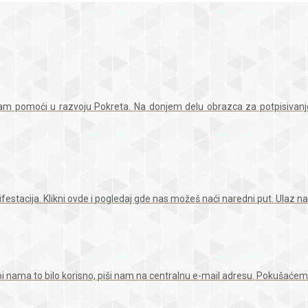
m pomoći u razvoju Pokreta. Na donjem delu obrazca za potpisivanje 
ifestacija. Klikni ovde i pogledaj gde nas možeš naći naredni put. Ulaz n
a bi nama to bilo korisno, piši nam na centralnu e-mail adresu. Pokušaće