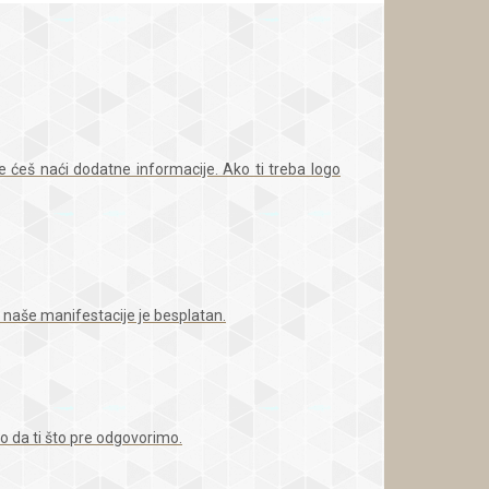
ćeš naći dodatne informacije. Ako ti treba logo
a naše manifestacije je besplatan.
mo da ti što pre odgovorimo.