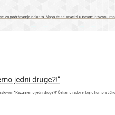
se za podržavanje pokreta. Mapa će se otvotizi u novom prozoru, možete
mo jedni druge?!”
aslovom “Razumemo jedni druge?!” Čekamo radove, koji u humorističkoj f