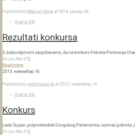
Published by
Mikóczy Ilona
at
2014. јануар 28.
Charta XXI
Rezultati konkursa
S zadovoljstvom saopštavamo, da na konkurs Pokreta Pomirenja Charta
Do you like it?
0
Read more
2013. новембар 16.
Published by
webmester.sk
at
2013. новембар 16.
Charta XXI
Konkurs
Laslo Šurjan, potpredsednik Evropskog Parlamenta i osnivač pokreta „
Do you like it?
0