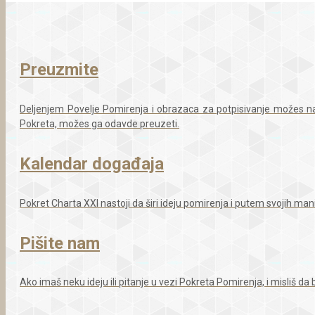
Preuzmite
Deljenjem Povelje Pomirenja i obrazaca za potpisivanje možes na
Pokreta, možes ga odavde preuzeti.
Kalendar događaja
Pokret Charta XXI nastoji da širi ideju pomirenja i putem svojih man
Pišite nam
Ako imaš neku ideju ili pitanje u vezi Pokreta Pomirenja, i misliš d