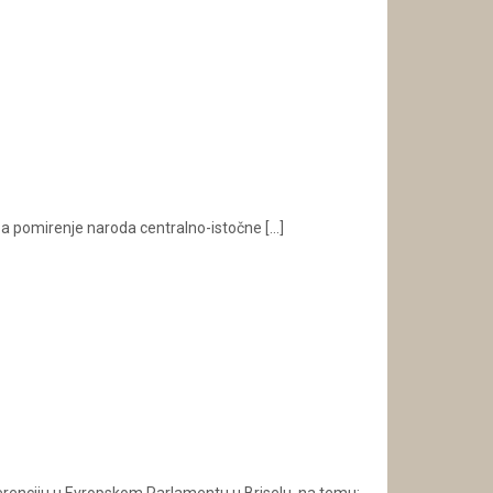
e za pomirenje naroda centralno-istočne
[…]