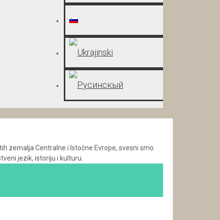
čitih zemalja Centralne i Istočne Evrope, svesni smo
 jezik, istoriju i kulturu.