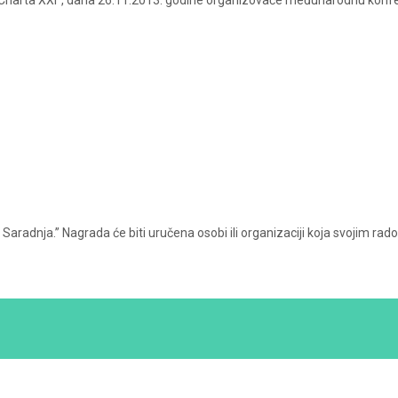
 „Charta XXI”, dana 26.11.2013. godine organizovaće međunarodnu konfe
 Saradnja.” Nagrada će biti uručena osobi ili organizaciji koja svojim 