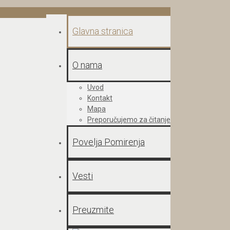
Glavna stranica
O nama
Uvod
Kontakt
Mapa
Preporučujemo za čitanje
Povelja Pomirenja
Vesti
Preuzmite