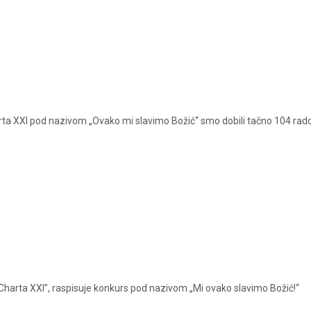
 XXI pod nazivom „Ovako mi slavimo Božić“ smo dobili tačno 104 radov
Charta XXI”, raspisuje konkurs pod nazivom „Mi ovako slavimo Božić!“