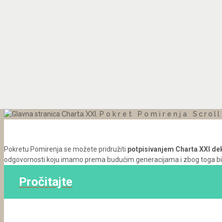
Charta XXI.
Pokret Pomirenja
Scrol
Pokretu Pomirenja se možete pridružiti
potpisivanjem Charta XXI dek
odgovornosti koju imamo prema budućim generacijama i zbog toga biramo
Pročitajte