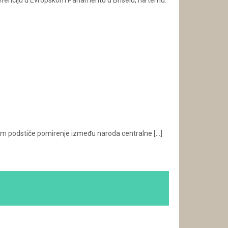
renciju u Evropskom Parlamentu u Briselu, na temu:
radom podstiče pomirenje između naroda centralne
[…]