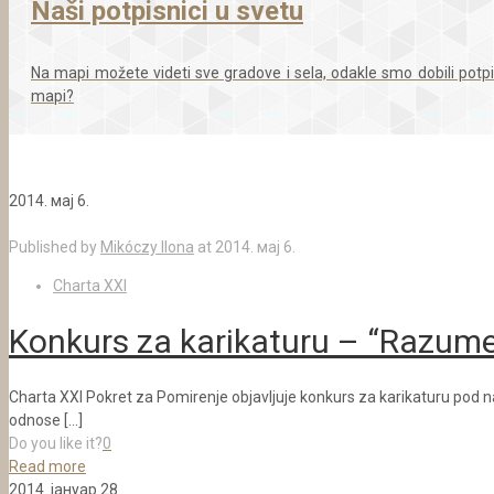
Naši potpisnici u svetu
Na mapi možete videti sve gradove i sela, odakle smo dobili potpi
mapi?
2014. мај 6.
Published by
Mikóczy Ilona
at
2014. мај 6.
Charta XXI
Konkurs za karikaturu – “Razume
Charta XXI Pokret za Pomirenje objavljuje konkurs za karikaturu pod n
odnose
[…]
Do you like it?
0
Read more
2014. јануар 28.