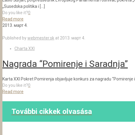
Laslo Šurjan, potpredsednik Evropskog Parlamenta i osnivač pokreta
„Susedska politika i
[…]
Do you like it?
0
Read more
2013. март 4.
Published by
webmester.sk
at
2013. март 4.
Charta XXI
Nagrada “Pomirenje i Saradnja”
Karta XXI Pokret Pomirenja objavljuje konkurs za nagradu “Pomirenje i
Do you like it?
0
Read more
További cikkek olvasása