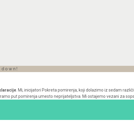
l down!
laracije
. Mi, inicijatori Pokreta pomirenja, koji dolazimo iz sedam razli
 put pomirenja umesto neprijateljstva. Mi ostajemo vezani za sopstveni