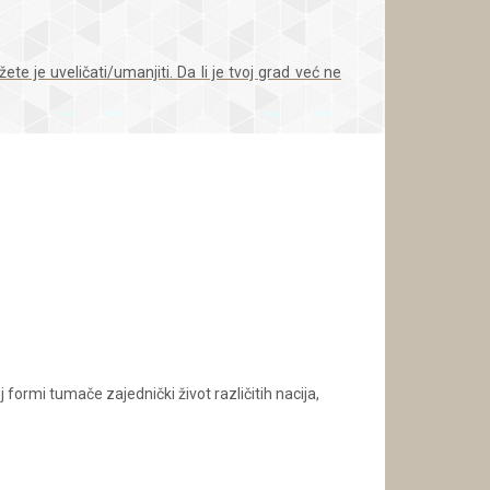
 je uveličati/umanjiti. Da li je tvoj grad već ne
ormi tumače zajednički život različitih nacija,