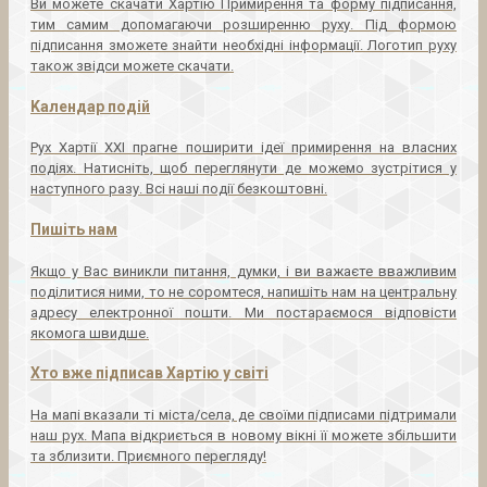
Ви можете скачати Хартію Примирення та форму підписання,
тим самим допомагаючи розширенню руху. Під формою
підписання зможете знайти необхідні інформації. Логотип руху
також звідси можете скачати.
Kалендар подій
Рух Хартії ХХІ прагне поширити ідеї примирення на власних
подіях. Натисніть, щоб переглянути де можемо зустрітися у
наступного разу. Всі наші події безкоштовні.
Пишіть нам
Якщо у Вас виникли питання, думки, і ви важаєте вважливим
поділитися ними, то не соромтеся, напишіть нам на центральну
адресу електронної пошти. Ми постараємося відповісти
якомога швидше.
Хто вже підписав Хартію у світі
На мапі вказали ті міста/села, де своїми підписами підтримали
наш рух. Мапа відкриється в новому вікні її можете збільшити
та зблизити. Приємного перегляду!