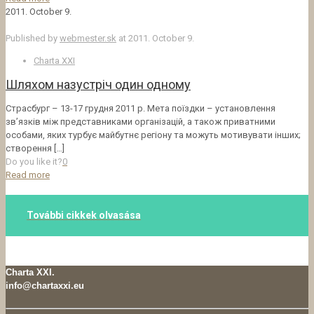
2011. October 9.
Published by
webmester.sk
at
2011. October 9.
Charta XXI
Шляхом назустріч один одному
Страсбург – 13-17 грудня 2011 р. Мета поїздки – установлення
зв’язків між представниками організацій, а також приватними
особами, яких турбує майбутнє регіону та можуть мотивувати інших;
створення
[…]
Do you like it?
0
Read more
További cikkek olvasása
Charta XXI.
info@chartaxxi.eu