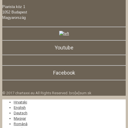
Piarista köz 1
1052 Budapest
Magyarország
Youtube
Facebook
© 2017 chartaxxi.eu All Rights Reserved. bro[w]sum.sk
Hrvatski
English
Deutsch
Magyar
Română