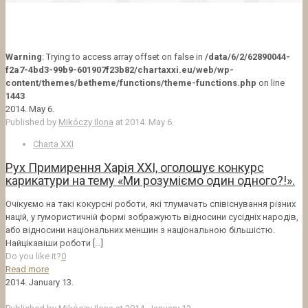
Warning
: Trying to access array offset on false in
/data/6/2/62890044-
f2a7-4bd3-99b9-601907f23b82/chartaxxi.eu/web/wp-
content/themes/betheme/functions/theme-functions.php
on line
1443
2014. May 6.
Published by
Mikóczy Ilona
at
2014. May 6.
Charta XXI
Рух Примирення Харія ХХІ, оголошує конкурс
карикатури на тему «Ми розуміємо один одного?!».
Очікуємо на такі кокурсні роботи, які тлумачать співіснування різних
націй, у гумористичній формі зображують відносини сусідніх народів,
або відносини національних меншин з національною більшістю.
Найцікавіши роботи
[…]
Do you like it?
0
Read more
2014. January 13.