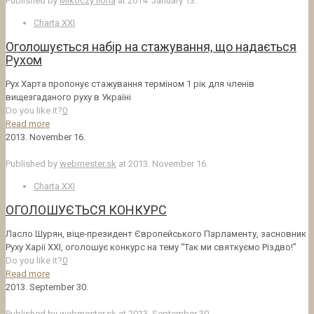
Published by
Mikóczy Ilona
at
2014. January 13.
Charta XXI
Оголошується набір на стажування, що надається
Рухом
Рух Харта пропонує стажування терміном 1 рік для членів
вищезгаданого руху в Україні
Do you like it?
0
Read more
2013. November 16.
Published by
webmester.sk
at
2013. November 16.
Charta XXI
ОГОЛОШУЄТЬСЯ КОНКУРС
Ласло Шурян, віце-президент Європейського Парламенту, засновник
Руху Харії ХХІ, оголошує конкурс на тему “Так ми святкуємо Різдво!”
Do you like it?
0
Read more
2013. September 30.
Published by
webmester.sk
at
2013. September 30.