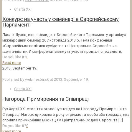
Charta XXI
Конкурс на участь у семинарі в Європейському
Парламенті
Ласло Шурян, віце-президент Європейського Парламенту організує
міжнародний семінар 26 листопада 2013 р. Тема конференції
«Європейська політика сусідства та Центральна-Європейська
ідентичність». У конференції візьмуть участь провідні спеціалісти.
Do you like it?
0
Read more
2013. September 19.
Published by
webmester.sk
at
2013. September 19.
Charta XXI
Нагорода Примирення та Співпраці
Рух Хартії ХХІ-столiття оголошує тендер на Нагороду Примирення та
Співпраці. Нагороду кожного року отримає та особа або громада, яка
сприяла примиренню між націям Центрально-Східної Європі, та
[…]
Do you like it?
0
Read more