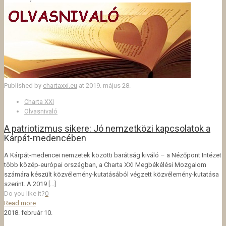
Published by
chartaxxi.eu
at
2019. május 28.
Charta XXI
Olvasnivaló
A patriotizmus sikere: Jó nemzetközi kapcsolatok a
Kárpát-medencében
A Kárpát-medencei nemzetek közötti barátság kiváló – a Nézőpont Intézet
több közép-európai országban, a Charta XXI Megbékélési Mozgalom
számára készült közvélemény-kutatásából végzett közvélemény-kutatása
szerint. A 2019
[…]
Do you like it?
0
Read more
2018. február 10.