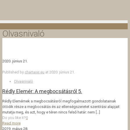
Olvasnivaló
2020. június 21.
Published by
chartaxxi.eu
at
2020. június 21.
Olvasnivaló
Rédly Elemér: A megbocsátásról 5.
Rédly Elemérnek a megbocsátásról megfogalmazott gondolatainak
ötödik része a megbocsátás és az ellenségszeretet szentírási alapjait
mutatja meg, és azt, hogy e téren nincs felső határ: nem
[…]
Do you like it?
0
Read more
2019. május 28.