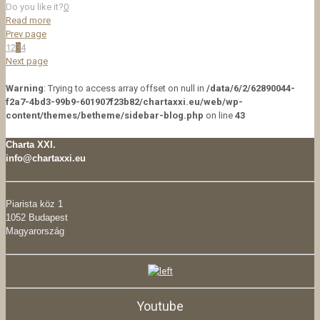
Do you like it?
0
Read more
Prev page
1
2
3
4
Next page
Warning
: Trying to access array offset on null in
/data/6/2/62890044-
f2a7-4bd3-99b9-601907f23b82/chartaxxi.eu/web/wp-
content/themes/betheme/sidebar-blog.php
on line
43
Charta XXI.
info@chartaxxi.eu
Piarista köz 1
1052 Budapest
Magyarország
Youtube