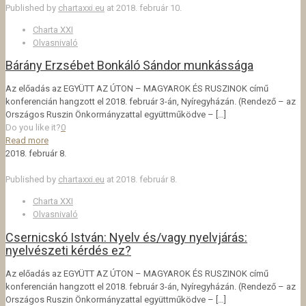
Published by
chartaxxi.eu
at
2018. február 10.
Charta XXI
Olvasnivaló
Bárány Erzsébet Bonkáló Sándor munkássága
Az előadás az EGYÜTT AZ ÚTON – MAGYAROK ÉS RUSZINOK című
konferencián hangzott el 2018. február 3-án, Nyíregyházán. (Rendező – az
Országos Ruszin Önkormányzattal együttműködve –
[…]
Do you like it?
0
Read more
2018. február 8.
Published by
chartaxxi.eu
at
2018. február 8.
Charta XXI
Olvasnivaló
Csernicskó István: Nyelv és/vagy nyelvjárás:
nyelvészeti kérdés ez?
Az előadás az EGYÜTT AZ ÚTON – MAGYAROK ÉS RUSZINOK című
konferencián hangzott el 2018. február 3-án, Nyíregyházán. (Rendező – az
Országos Ruszin Önkormányzattal együttműködve –
[…]