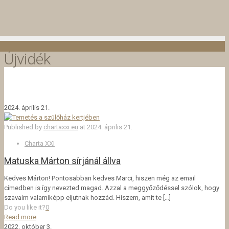
Újvidék
2024. április 21.
Published by
chartaxxi.eu
at
2024. április 21.
Charta XXI
Matuska Márton sírjánál állva
Kedves Márton! Pontosabban kedves Marci, hiszen még az email
címedben is így nevezted magad. Azzal a meggyőződéssel szólok, hogy
szavaim valamiképp eljutnak hozzád. Hiszem, amit te
[…]
Do you like it?
0
Read more
2022. október 3.