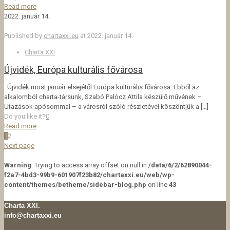
Read more
2022. január 14.
Published by
chartaxxi.eu
at
2022. január 14.
Charta XXI
Újvidék, Európa kulturális fővárosa
Újvidék most január elsejétől Európa kulturális fővárosa. Ebből az
alkalomból charta-társunk, Szabó Palócz Attila készülő művének –
Utazások apósommal – a városról szóló részletével köszöntjük a
[…]
Do you like it?
0
Read more
1
2
Next page
Warning
: Trying to access array offset on null in
/data/6/2/62890044-
f2a7-4bd3-99b9-601907f23b82/chartaxxi.eu/web/wp-
content/themes/betheme/sidebar-blog.php
on line
43
Charta XXI.
info@chartaxxi.eu