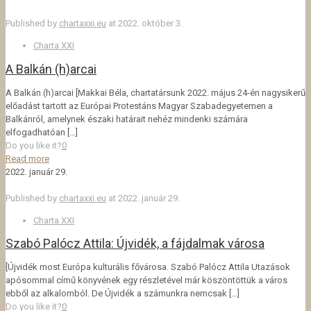
Published by
chartaxxi.eu
at
2022. október 3.
Charta XXI
A Balkán (h)arcai
A Balkán (h)arcai [Makkai Béla, chartatársunk 2022. május 24-én nagysikerű
előadást tartott az Európai Protestáns Magyar Szabadegyetemen a
Balkánról, amelynek északi határait nehéz mindenki számára
elfogadhatóan
[…]
Do you like it?
0
Read more
2022. január 29.
Published by
chartaxxi.eu
at
2022. január 29.
Charta XXI
Szabó Palócz Attila: Újvidék, a fájdalmak városa
[Újvidék most Európa kulturális fővárosa. Szabó Palócz Attila Utazások
apósommal című könyvének egy részletével már köszöntöttük a város
ebből az alkalomból. De Újvidék a számunkra nemcsak
[…]
Do you like it?
0