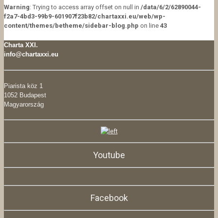
Warning
: Trying to access array offset on null in
/data/6/2/62890044-
f2a7-4bd3-99b9-601907f23b82/chartaxxi.eu/web/wp-
content/themes/betheme/sidebar-blog.php
on line
43
Charta XXI.
info@chartaxxi.eu
Piarista köz 1
1052 Budapest
Magyarország
Youtube
Facebook