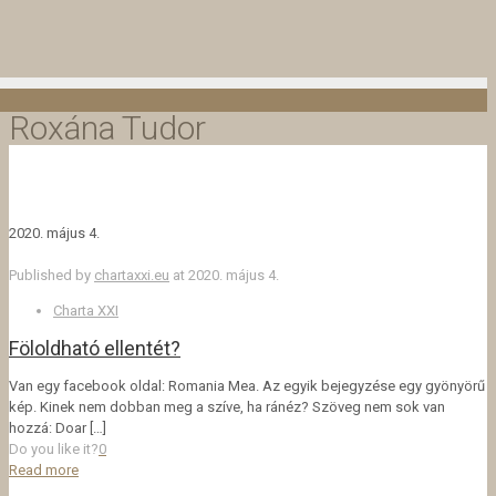
Roxána Tudor
2020. május 4.
Published by
chartaxxi.eu
at
2020. május 4.
Charta XXI
Föloldható ellentét?
Van egy facebook oldal: Romania Mea. Az egyik bejegyzése egy gyönyörű
kép. Kinek nem dobban meg a szíve, ha ránéz? Szöveg nem sok van
hozzá: Doar
[…]
Do you like it?
0
Read more