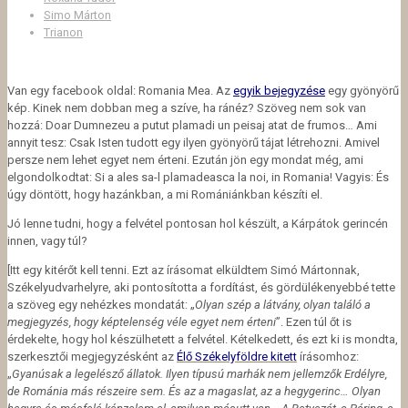
Simo Márton
Trianon
Van egy facebook oldal: Romania Mea. Az
egyik bejegyzése
egy gyönyörű
kép. Kinek nem dobban meg a szíve, ha ránéz? Szöveg nem sok van
hozzá: Doar Dumnezeu a putut plamadi un peisaj atat de frumos… Ami
annyit tesz: Csak Isten tudott egy ilyen gyönyörű tájat létrehozni. Amivel
persze nem lehet egyet nem érteni. Ezután jön egy mondat még, ami
elgondolkodtat: Si a ales sa-l plamadeasca la noi, in Romania!
Vagyis: És
úgy döntött, hogy hazánkban, a mi Romániánkban készíti el.
Jó lenne tudni, hogy a felvétel pontosan hol készült, a Kárpátok gerincén
innen, vagy túl?
[Itt egy kitérőt kell tenni. Ezt az írásomat elküldtem Simó Mártonnak,
Székelyudvarhelyre, aki pontosította a fordítást, és gördülékenyebbé tette
a szöveg egy nehézkes mondatát: „
Olyan szép a látvány, olyan találó a
megjegyzés, hogy képtelenség véle egyet nem érteni
”. Ezen túl őt is
érdekelte, hogy hol készülhetett a felvétel. Kételkedett, és ezt ki is mondta,
szerkesztői megjegyzésként az
Élő Székelyföldre kitett
írásomhoz:
„
Gyanúsak a legelésző állatok. Ilyen típusú marhák nem jellemzők Erdélyre,
de Románia más részeire sem. És az a magaslat, az a hegygerinc… Olyan