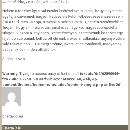
emberek!
Hogy mire érti, azt csak ő tudja.
Nekem a történet így a pakisztáni kitérővel azt is jelenti, hogy legyen bár
egy táj a szívemnek nagyon kedves, ne Petőfi lelkesedésével szeressem
(Ha a föld Isten kalapja, /Hazánk a bokréta rajta…), hanem szerényebben.
Tudjam, hogy a mi falunk tornyánál is van egy-két magasabb épület a
világon. Viszont a lényleges üzenet érvényes: szerethetünk közösen egy
tájat, de szeretnünk kell az ott élő embereket is, vallásukra, anyanyelvükre
való tekintet nélkül. Ha megtörténne, javára lenne románnak, magyarnak,
szásznak és minden ottlakónak.
Surján László
Warning
: Trying to access array offset on null in
/data/6/2/62890044-
f2a7-4bd3-99b9-601907f23b82/chartaxxi.eu/web/wp-
content/themes/betheme/includes/content-single.php
on line
261
chartaxxi.eu
Charta XXI.