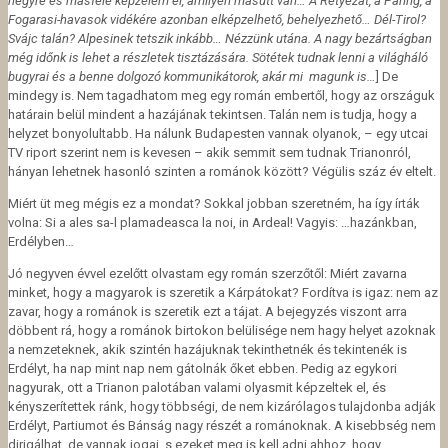
hegyre és másfelé képzelem el, amilyen másutt van… A Retyezát, a Páring, a
Fogarasi-havasok vidékére azonban elképzelhető, behelyezhető… Dél-Tirol?
Svájc talán? Alpesinek tetszik inkább… Nézzünk utána. A nagy bezártságban
még időnk is lehet a részletek tisztázására. Sötétek tudnak lenni a világháló
bugyrai és a benne dolgozó kommunikátorok, akár mi magunk is…
] De
mindegy is. Nem tagadhatom meg egy román embertől, hogy az országuk
határain belül mindent a hazájának tekintsen. Talán nem is tudja, hogy a
helyzet bonyolultabb. Ha nálunk Budapesten vannak olyanok, – egy utcai
TV riport szerint nem is kevesen – akik semmit sem tudnak Trianonról,
hányan lehetnek hasonló szinten a románok között? Végülis száz év eltelt.
Miért üt meg mégis ez a mondat? Sokkal jobban szeretném, ha így írták
volna: Si a ales sa-l plamadeasca la noi, in Ardeal! Vagyis: …hazánkban,
Erdélyben…
Jó negyven évvel ezelőtt olvastam egy román szerzőtől: Miért zavarna
minket, hogy a magyarok is szeretik a Kárpátokat? Fordítva is igaz: nem az
zavar, hogy a románok is szeretik ezt a tájat. A bejegyzés viszont arra
döbbent rá, hogy a románok birtokon belülisége nem hagy helyet azoknak
a nemzeteknek, akik szintén hazájuknak tekinthetnék és tekintenék is
Erdélyt, ha nap mint nap nem gátolnák őket ebben. Pedig az egykori
nagyurak, ott a Trianon palotában valami olyasmit képzeltek el, és
kényszerítettek ránk, hogy többségi, de nem kizárólagos tulajdonba adják
Erdélyt, Partiumot és Bánság nagy részét a románoknak. A kisebbség nem
dirigálhat, de vannak jogai, s ezeket meg is kell adni ahhoz, hogy