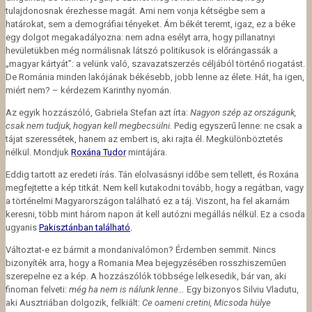
tulajdonosnak érezhesse magát. Ami nem vonja kétségbe sem a
határokat, sem a demográfiai tényeket. Ám békét teremt, igaz, ez a béke
egy dolgot megakadályozna: nem adna esélyt arra, hogy pillanatnyi
hevületükben még normálisnak látszó politikusok is előrángassák a
„magyar kártyát”: a velünk való, szavazatszerzés céljából történő riogatást.
De Románia minden lakójának békésebb, jobb lenne az élete. Hát, ha igen,
miért nem? – kérdezem Karinthy nyomán.
Az egyik hozzászóló, Gabriela Stefan azt írta:
Nagyon szép az országunk,
csak nem tudjuk, hogyan kell megbecsülni.
Pedig egyszerű lenne: ne csak a
tájat szeressétek, hanem az embert is, aki rajta él. Megkülönböztetés
nélkül. Mondjuk
Roxána Tudor
mintájára.
Eddig tartott az eredeti írás. Tán elolvasásnyi időbe sem tellett, és Roxána
megfejtette a kép titkát. Nem kell kutakodni tovább, hogy a regátban, vagy
a történelmi Magyarországon található ez a táj. Viszont, ha fel akarnám
keresni, több mint három napon át kell autózni megállás nélkül. Ez a csoda
ugyanis
Pakisztánban található
.
Változtat-e ez bármit a mondanivalómon? Érdemben semmit. Nincs
bizonyíték arra, hogy a Romania Mea bejegyzésében rosszhiszeműen
szerepelne ez a kép. A hozzászólók többsége lelkesedik, bár van, aki
finoman felveti:
még ha nem is nálunk lenne…
Egy bizonyos Silviu Vladutu,
aki Ausztriában dolgozik, felkiált:
Ce oameni cretini, Micsoda hülye