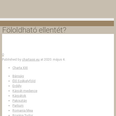
Föloldható ellentét?
0
Published by
chartaxxi.eu
at
2020. május 4.
Charta XXI
Bánság
Élő Székelyföld
Erdély
Kárpát-medence
Kárpátok
Pakisztán
Partium
Romania Mea
Roxána Tudor