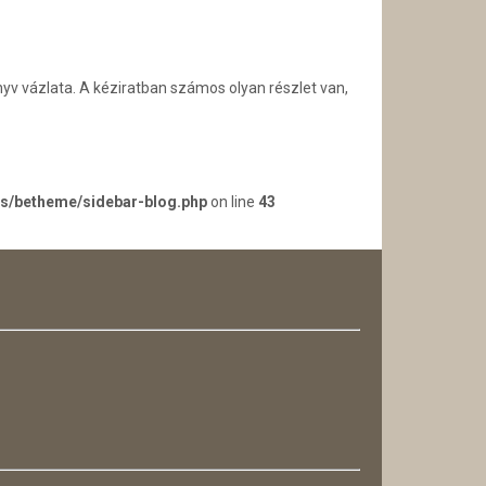
yv vázlata. A kéziratban számos olyan részlet van,
es/betheme/sidebar-blog.php
on line
43