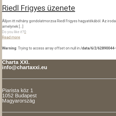
Riedl Frigyes üzenete
Álljon itt néhány gondolatmorzsa Riedl Frigyes hagyatékából. Az irod
amelynek
[…]
Do you like it?
0
Read more
Warning
: Trying to access array offset on null in
/data/6/2/62890044
Charta XXI.
info@chartaxxi.eu
Piarista köz 1
1052 Budapest
Magyarország