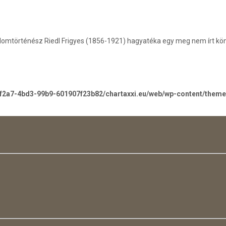
alomtörténész Riedl Frigyes (1856-1921) hagyatéka egy meg nem írt kön
-f2a7-4bd3-99b9-601907f23b82/chartaxxi.eu/web/wp-content/them