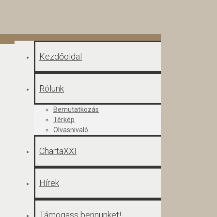
Kezdőoldal
Rólunk
Bemutatkozás
Térkép
Olvasnivaló
ChartaXXI
Hírek
Támogass bennünket!