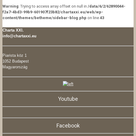
Warning
: Trying to access array offset on null in
/data/6/2/62890044-
f2a7-4bd3-99b9-601907f23b82/chartaxxi.eu/web/wp-
content/themes/betheme/sidebar-blog.php
on line
43
Charta XXI.
info@chartaxxi.eu
Piarista köz 1
1052 Budapest
Magyarország
Youtube
Facebook