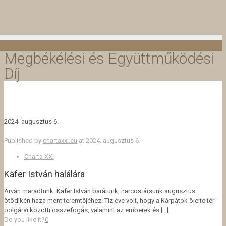
Megbékélési és Együttműködési
Díj
2024. augusztus 6.
Published by
chartaxxi.eu
at
2024. augusztus 6.
Charta XXI
Käfer István halálára
Árván maradtunk. Käfer István barátunk, harcostársunk augusztus
ötödikén haza ment teremtőjéhez. Tíz éve volt, hogy a Kárpátok ölelte tér
polgárai közötti összefogás, valamint az emberek és
[…]
Do you like it?
0