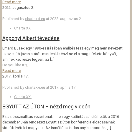
Read more
2022. augusztus 2.
Published by
chartaxxi.eu
at
2022. augusztus 2.
Charta XXI
Apponyi Albert tévedése
Erhard Busek egy 1990-es írásában említés tesz egy meg nem nevezett
szovjet író javaslatáról: mindenki készítse el a maga fekete könyvét,
aminek két része legyen: az
[…]
Do you like it?
0
Read more
2017. április 17.
Published by
chartaxxi.eu
at
2017. április 17.
Charta XXI
EGYÜTT AZ ÚTON – nézd meg videón
Ez az összeállítás vezérfonal. Innen egy kattintással elérhetők a 2016
december 3-án rendezett Együtt az úton konferencia előadásainak
videófelvételei magyarul. Az ismétlés a tudás anyja, mondták
[…]