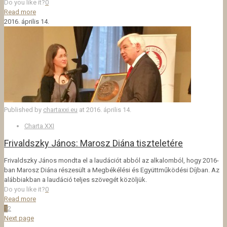
Do you like it?
0
Read more
2016. április 14.
Published by
chartaxxi.eu
at
2016. április 14.
Charta XXI
Frivaldszky János: Marosz Diána tiszteletére
Frivaldszky János mondta el a laudációt abból az alkalomból, hogy 2016-
ban Marosz Diána részesült a Megbékélési és Együttműködési Díjban. Az
alábbiakban a laudáció teljes szövegét közöljük.
Do you like it?
0
Read more
1
2
Next page