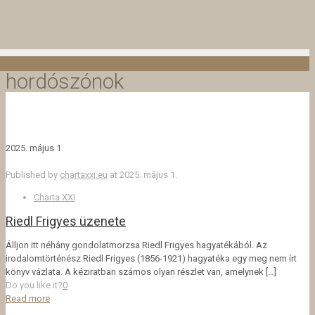
hordószónok
2025. május 1.
Published by
chartaxxi.eu
at
2025. május 1.
Charta XXI
Riedl Frigyes üzenete
Álljon itt néhány gondolatmorzsa Riedl Frigyes hagyatékából. Az
irodalomtörténész Riedl Frigyes (1856-1921) hagyatéka egy meg nem írt
könyv vázlata. A kéziratban számos olyan részlet van, amelynek
[…]
Do you like it?
0
Read more