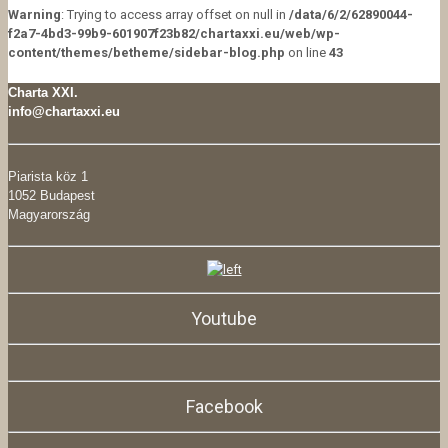
Warning
: Trying to access array offset on null in
/data/6/2/62890044-
f2a7-4bd3-99b9-601907f23b82/chartaxxi.eu/web/wp-
content/themes/betheme/sidebar-blog.php
on line
43
Charta XXI.
info@chartaxxi.eu
Piarista köz 1
1052 Budapest
Magyarország
Youtube
Facebook