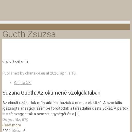
Guoth Zsuzsa
2026. április 10.
Published by
chartaxxi.eu
at
2026. április 10.
Charta XXI
Suzana Guoth: Az ökumené szolgálatában
Az elmúlt századok mély árkokat húztak a nemzetek közé. A szociális
igazságtalanságok szembe fordították a társadalmi osztályokat. A pártok
is szétszaggatták a nemzet egységét és a
[…]
Do you like it?
0
Read more
2021. június 6.