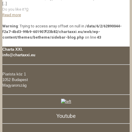
[…]
Do you like it?
0
Read more
Warning
: Trying to access array offset on null in
/data/6/2/62890044-
f2a7-4bd3-99b9-601907f23b82/chartaxxi.eu/web/wp-
content/themes/betheme/sidebar-blog.php
on line
43
Charta XXI.
info@chartaxxi.eu
Piarista köz 1
1052 Budapest
Magyarország
Youtube