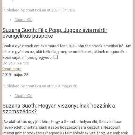
Published by
chartaxxi.eu
at
2021. június 6.
Charta XXI
Suzana Guoth: Filip Popp, Jugoszlávia mártír
evangélikus püspöke
Csak a győztesek emléke marad fenn, írja John Steinbeck amerikai író. Ám
lehet-e győztes az, akit fizikailag megsemmisítenek, akinek megássák a
korai sírját, mi pedig egyedül
[…]
Do you like it?
0
Read more
2019. május 28.
Published by
chartaxxi.eu
at
2019. május 28.
Charta XXI
Suzana Guoth: Hogyan viszonyulnak hozzánk a
szomszédok?
[Az alábbi írás úgy jött létre, hogy a Szombathelyen élő, Szlovéniában
nevelkedett chartatársunk írásos hozzászólásra készült a Nézőpont
Intézet immár szokásos (negyedik) felmérésének vitájához. Az emberek