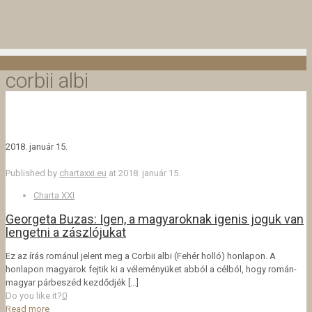
corbii albi
2018. január 15.
Published by
chartaxxi.eu
at
2018. január 15.
Charta XXI
Georgeta Buzas: Igen, a magyaroknak igenis joguk van
lengetni a zászlójukat
Ez az írás románul jelent meg a Corbii albi (Fehér holló) honlapon. A
honlapon magyarok fejtik ki a véleményüket abból a célból, hogy román-
magyar párbeszéd kezdődjék
[…]
Do you like it?
0
Read more