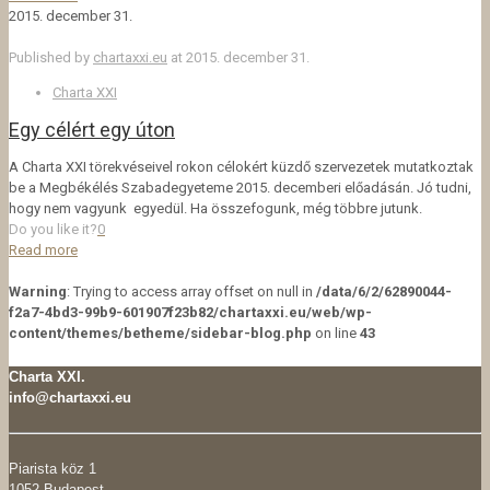
2015. december 31.
Published by
chartaxxi.eu
at
2015. december 31.
Charta XXI
Egy célért egy úton
A Charta XXI törekvéseivel rokon célokért küzdő szervezetek mutatkoztak
be a Megbékélés Szabadegyeteme 2015. decemberi előadásán. Jó tudni,
hogy nem vagyunk egyedül. Ha összefogunk, még többre jutunk.
Do you like it?
0
Read more
Warning
: Trying to access array offset on null in
/data/6/2/62890044-
f2a7-4bd3-99b9-601907f23b82/chartaxxi.eu/web/wp-
content/themes/betheme/sidebar-blog.php
on line
43
Charta XXI.
info@chartaxxi.eu
Piarista köz 1
1052 Budapest