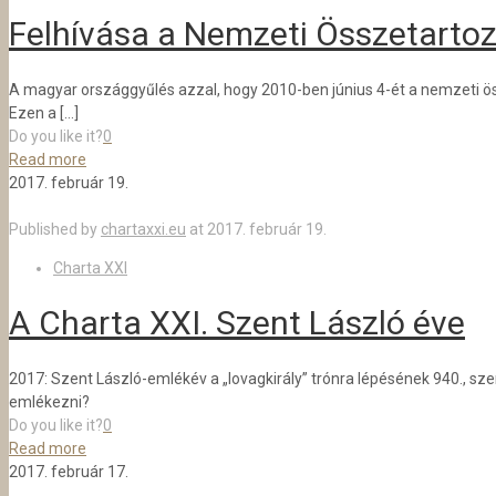
Felhívása a Nemzeti Összetarto
A magyar országgyűlés azzal, hogy 2010-ben június 4-ét a nemzeti öss
Ezen a
[…]
Do you like it?
0
Read more
2017. február 19.
Published by
chartaxxi.eu
at
2017. február 19.
Charta XXI
A Charta XXI. Szent László éve
2017: Szent László-emlékév a „lovagkirály” trónra lépésének 940., sz
emlékezni?
Do you like it?
0
Read more
2017. február 17.