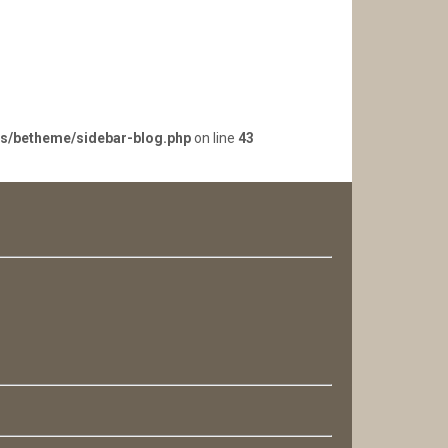
es/betheme/sidebar-blog.php
on line
43