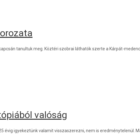
sorozata
csán tanultuk meg. Köztéri szobrai láthatók szerte a Kárpát-medencé
tópiából valóság
25 évig igyekeztünk valamit visszaszerezni, nem is eredménytelenül. M