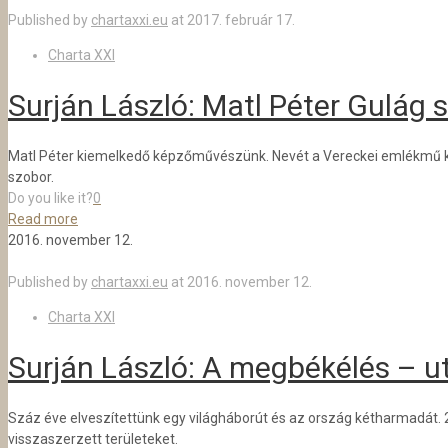
Published by
chartaxxi.eu
at
2017. február 17.
Charta XXI
Surján László: Matl Péter Gulág 
Matl Péter kiemelkedő képzőművészünk. Nevét a Vereckei emlékmű kap
szobor.
Do you like it?
0
Read more
2016. november 12.
Published by
chartaxxi.eu
at
2016. november 12.
Charta XXI
Surján László: A megbékélés – u
Száz éve elveszítettünk egy világháborút és az ország kétharmadát. 
visszaszerzett területeket.