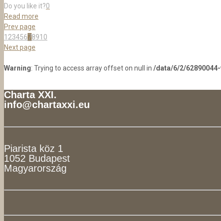
Do you like it?
0
Read more
Prev page
1
2
3
4
5
6
7
8
9
10
Next page
Warning
: Trying to access array offset on null in
/data/6/2/62890044
Charta XXI.
info@chartaxxi.eu
Piarista köz 1
1052 Budapest
Magyarország