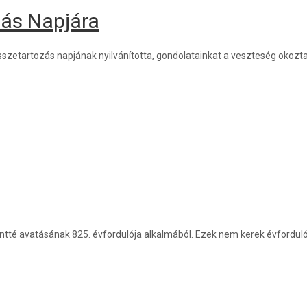
zás Napjára
zetartozás napjának nyilvánította, gondolatainkat a veszteség okozta 
entté avatásának 825. évfordulója alkalmából. Ezek nem kerek évforduló