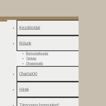
Kezdőoldal
Rólunk
Bemutatkozás
Térkép
Olvasnivaló
ChartaXXI
Hírek
Támogass bennünket!