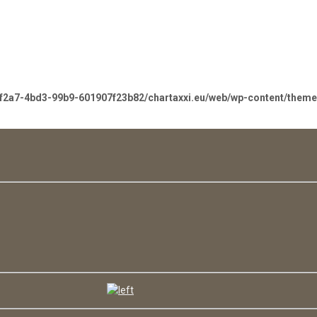
-f2a7-4bd3-99b9-601907f23b82/chartaxxi.eu/web/wp-content/them