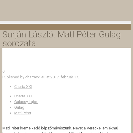
Surján László: Matl Péter Gulág
sorozata
0
Published by
chartaxxi.eu
at
2017. február 17.
Charta XXI
Charta XXI
Gulácsy Lajos
Gulag
Matl Péter
Matl Péter kiemelkedő képzőművészünk. Nevét a Vereckei emlékmű