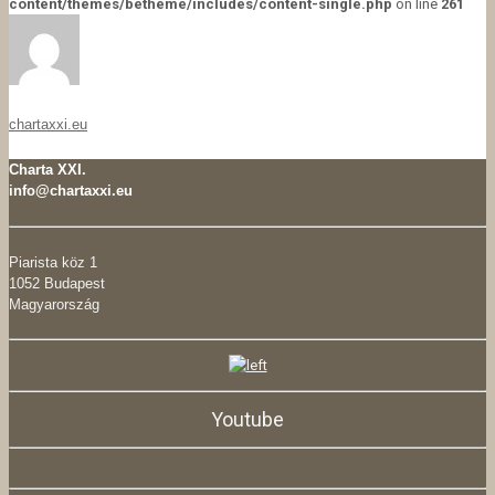
content/themes/betheme/includes/content-single.php
on line
261
chartaxxi.eu
Charta XXI.
info@chartaxxi.eu
Piarista köz 1
1052 Budapest
Magyarország
Youtube