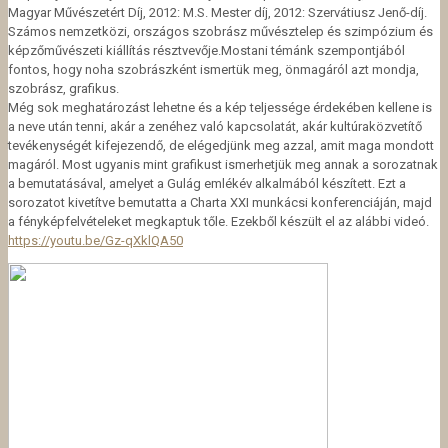
Magyar Művészetért Díj, 2012: M.S. Mester díj, 2012: Szervátiusz Jenő-díj.
Számos nemzetközi, országos szobrász művésztelep és szimpózium és
képzőművészeti kiállítás résztvevője.Mostani témánk szempontjából
fontos, hogy noha szobrászként ismertük meg, önmagáról azt mondja,
szobrász, grafikus.
Még sok meghatározást lehetne és a kép teljessége érdekében kellene is
a neve után tenni, akár a zenéhez való kapcsolatát, akár kultúraközvetítő
tevékenységét kifejezendő, de elégedjünk meg azzal, amit maga mondott
magáról. Most ugyanis mint grafikust ismerhetjük meg annak a sorozatnak
a bemutatásával, amelyet a Gulág emlékév alkalmából készített. Ezt a
sorozatot kivetítve bemutatta a Charta XXI munkácsi konferenciáján, majd
a fényképfelvételeket megkaptuk tőle. Ezekből készült el az alábbi videó.
https://youtu.be/Gz-qXklQA50