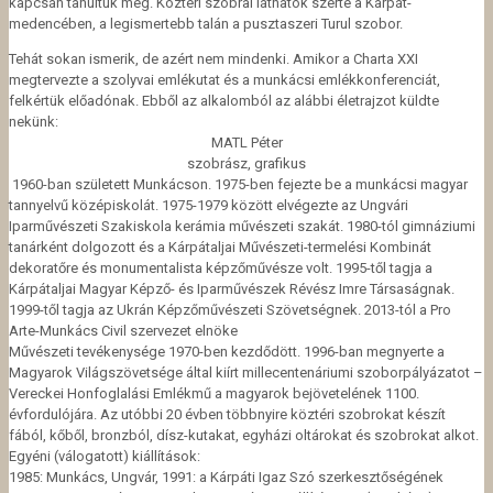
kapcsán tanultuk meg. Köztéri szobrai láthatók szerte a Kárpát-
medencében, a legismertebb talán a pusztaszeri Turul szobor.
Tehát sokan ismerik, de azért nem mindenki. Amikor a Charta XXI
megtervezte a szolyvai emlékutat és a munkácsi emlékkonferenciát,
felkértük előadónak. Ebből az alkalomból az alábbi életrajzot küldte
nekünk:
MATL Péter
szobrász, grafikus
1960-ban született Munkácson. 1975-ben fejezte be a munkácsi magyar
tannyelvű középiskolát. 1975-1979 között elvégezte az Ungvári
Iparművészeti Szakiskola kerámia művészeti szakát. 1980-tól gimnáziumi
tanárként dolgozott és a Kárpátaljai Művészeti-termelési Kombinát
dekoratőre és monumentalista képzőművésze volt. 1995-től tagja a
Kárpátaljai Magyar Képző- és Iparművészek Révész Imre Társaságnak.
1999-től tagja az Ukrán Képzőművészeti Szövetségnek. 2013-tól a Pro
Arte-Munkács Civil szervezet elnöke
Művészeti tevékenysége 1970-ben kezdődött. 1996-ban megnyerte a
Magyarok Világszövetsége által kiírt millecentenáriumi szoborpályázatot –
Vereckei Honfoglalási Emlékmű a magyarok bejövetelének 1100.
évfordulójára. Az utóbbi 20 évben többnyire köztéri szobrokat készít
fából, kőből, bronzból, dísz-kutakat, egyházi oltárokat és szobrokat alkot.
Egyéni (válogatott) kiállítások:
1985: Munkács, Ungvár, 1991: a Kárpáti Igaz Szó szerkesztőségének