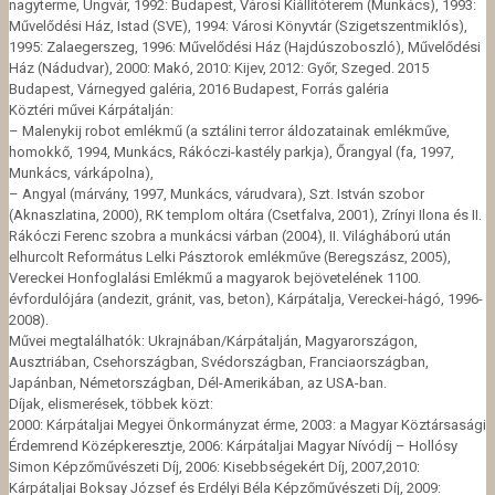
nagyterme, Ungvár, 1992: Budapest, Városi Kiállítóterem (Munkács), 1993:
Művelődési Ház, Istad (SVE), 1994: Városi Könyvtár (Szigetszentmiklós),
1995: Zalaegerszeg, 1996: Művelődési Ház (Hajdúszoboszló), Művelődési
Ház (Nádudvar), 2000: Makó, 2010: Kijev, 2012: Győr, Szeged. 2015
Budapest, Várnegyed galéria, 2016 Budapest, Forrás galéria
Köztéri művei Kárpátalján:
– Malenykij robot emlékmű (a sztálini terror áldozatainak emlékműve,
homokkő, 1994, Munkács, Rákóczi-kastély parkja), Őrangyal (fa, 1997,
Munkács, várkápolna),
– Angyal (márvány, 1997, Munkács, várudvara), Szt. István szobor
(Aknaszlatina, 2000), RK templom oltára (Csetfalva, 2001), Zrínyi Ilona és II.
Rákóczi Ferenc szobra a munkácsi várban (2004), II. Világháború után
elhurcolt Református Lelki Pásztorok emlékműve (Beregszász, 2005),
Vereckei Honfoglalási Emlékmű a magyarok bejövetelének 1100.
évfordulójára (andezit, gránit, vas, beton), Kárpátalja, Vereckei-hágó, 1996-
2008).
Művei megtalálhatók: Ukrajnában/Kárpátalján, Magyarországon,
Ausztriában, Csehországban, Svédországban, Franciaországban,
Japánban, Németországban, Dél-Amerikában, az USA-ban.
Díjak, elismerések, többek közt:
2000: Kárpátaljai Megyei Önkormányzat érme, 2003: a Magyar Köztársasági
Érdemrend Középkeresztje, 2006: Kárpátaljai Magyar Nívódíj – Hollósy
Simon Képzőművészeti Díj, 2006: Kisebbségekért Díj, 2007,2010:
Kárpátaljai Boksay József és Erdélyi Béla Képzőművészeti Díj, 2009: