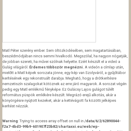
Matl Péter szerény ember. Sem öltözködésében, sem magatartásában,
beszédmódjában nincs semmi hivalkodó. Megszólal, ha nagyon nógatják,
de jobban szereti, ha művei szólnak helyette. Ezért készült el a videó a
Gulág világáról.
Érdemes többször megnézni.
A videón a címlap után,
mielőtt a Matl képek sorozata jönne, egy kép van Szolyváról, a gyűjőtábor
kerítésének egy rekonstruált darabja. Megható, hogy a drótkerítésre
nemzetiszín szalagokat kötöznek az erre járó magyarok. A sorozat végén
pedig egy Matl emlékmű fényképe. Ez Gulácsy Lajos gulágot túlélt
református püspök emlékére készült. Megrázó erejű alkotás, akár a
könyörgésre nyújtott kezeket, akár a kettévágott fa közötti jelképes
kerítést nézzük.
Warning
: Trying to access array offset on null in
/data/6/2/62890044-
f2a7-4bd3-99b9-601907f23b82/chartaxxi.eu/web/wp-