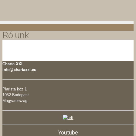
Rólunk
Charta XXI.
info@chartaxxi.eu
Piarista köz 1
1052 Budapest
Magyarország
Youtube