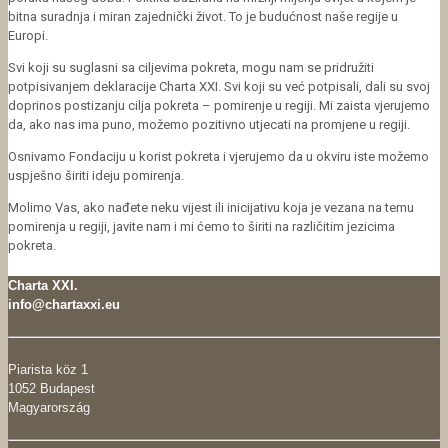
bitna suradnja i miran zajednički život. To je budućnost naše regije u
Europi.
Svi koji su suglasni sa ciljevima pokreta, mogu nam se pridružiti
potpisivanjem deklaracije Charta XXI. Svi koji su već potpisali, dali su svoj
doprinos postizanju cilja pokreta – pomirenje u regiji. Mi zaista vjerujemo
da, ako nas ima puno, možemo pozitivno utjecati na promjene u regiji.
Osnivamo Fondaciju u korist pokreta i vjerujemo da u okviru iste možemo
uspješno širiti ideju pomirenja.
Molimo Vas, ako nađete neku vijest ili inicijativu koja je vezana na temu
pomirenja u regiji, javite nam i mi ćemo to širiti na različitim jezicima
pokreta.
Charta XXI.
info@chartaxxi.eu
Piarista köz 1
1052 Budapest
Magyarország