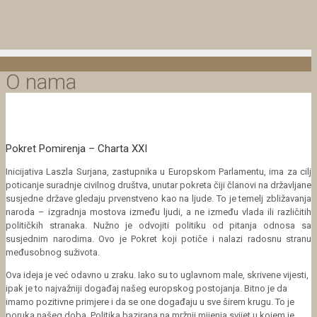
O nama
Pokret Pomirenja – Charta XXI
Inicijativa Laszla Surjana, zastupnika u Europskom Parlamentu, ima za cilj
poticanje suradnje civilnog društva, unutar pokreta čiji članovi na državljane
susjedne države gledaju prvenstveno kao na ljude. To je temelj zbližavanja
naroda – izgradnja mostova između ljudi, a ne između vlada ili različitih
političkih stranaka. Nužno je odvojiti politiku od pitanja odnosa sa
susjednim narodima. Ovo je Pokret koji potiče i nalazi radosnu stranu
međusobnog suživota.
Ova ideja je već odavno u zraku. Iako su to uglavnom male, skrivene vijesti,
ipak je to najvažniji događaj našeg europskog postojanja. Bitno je da
imamo pozitivne primjere i da se one događaju u sve širem krugu. To je
poruka našeg doba. Politika bazirana na mržnji mijenja svijet u kojem je