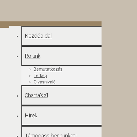
Kezdőoldal
Rólunk
Bemutatkozás
Térkép
Olvasnivaló
ChartaXXI
Hírek
Támogass bennünket!