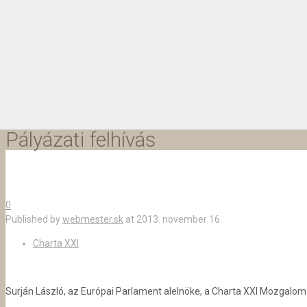
Pályázati felhívás
0
Published by
webmester.sk
at
2013. november 16.
Charta XXI
Surján László, az Európai Parlament alelnöke, a Charta XXI Mozgalom al