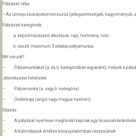
Pályázat célja:
– Az ünnepi szokásokon keresztül (jellegzetességek, hagyományok, s
Pályázati kategóriák:
a. képzőművészeti alkotások: rajz, festmény, fotó.
b. esszé: maximum 3 oldalas pályamunka,
Mit várunk?
– Pályamunkákat (a. és b. kategóriában egyaránt), melyek a pályá
Jelentkezési feltételek:
– Pályamunka (a. vagy b. kategória)
– Önéletrajz (angol vagy magyar nyelven)
Díjazás:
– A pályázat nyertesei meghívást kapnak egy brüsszeli kirándulásra
– A különdíjasok értékes könyvjutalomban részesülnek.