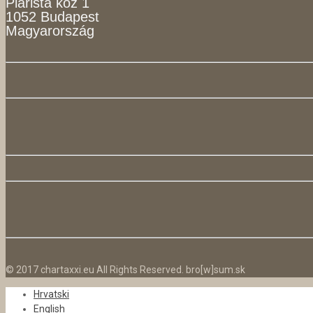
Piarista köz 1
1052 Budapest
Magyarország
© 2017 chartaxxi.eu All Rights Reserved. bro[w]sum.sk
Hrvatski
English