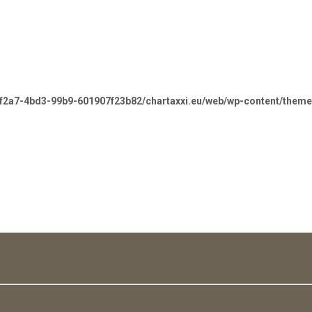
-f2a7-4bd3-99b9-601907f23b82/chartaxxi.eu/web/wp-content/theme