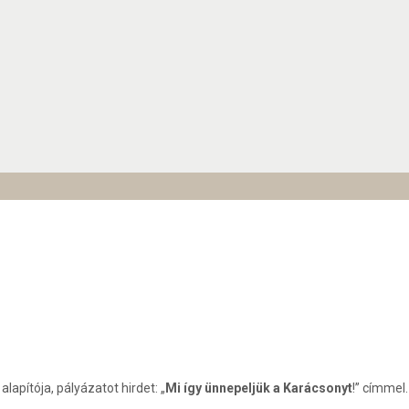
apítója, pályázatot hirdet: „
Mi így ünnepeljük a Karácsonyt
!” címmel.