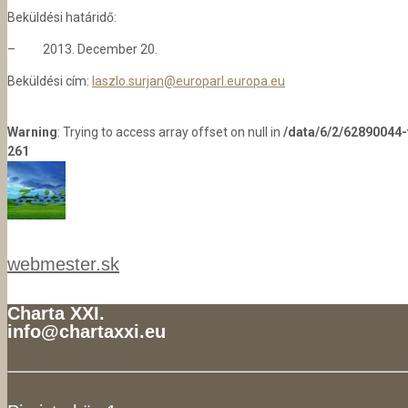
Beküldési határidő:
– 2013. December 20.
Beküldési cím:
laszlo.surjan@europarl.europa.eu
Warning
: Trying to access array offset on null in
/data/6/2/62890044
261
webmester.sk
Charta XXI.
info@chartaxxi.eu