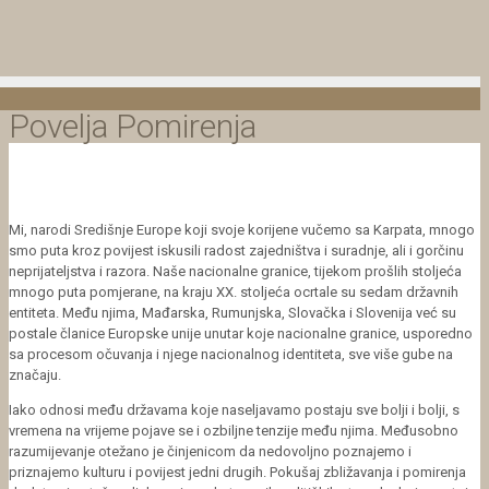
Povelja Pomirenja
Mi, narodi Središnje Europe koji svoje korijene vučemo sa Karpata, mnogo
smo puta kroz povijest iskusili radost zajedništva i suradnje, ali i gorčinu
neprijateljstva i razora. Naše nacionalne granice, tijekom prošlih stoljeća
mnogo puta pomjerane, na kraju XX. stoljeća ocrtale su sedam državnih
entiteta. Među njima, Mađarska, Rumunjska, Slovačka i Slovenija već su
postale članice Europske unije unutar koje nacionalne granice, usporedno
sa procesom očuvanja i njege nacionalnog identiteta, sve više gube na
značaju.
Iako odnosi među državama koje naseljavamo postaju sve bolji i bolji, s
vremena na vrijeme pojave se i ozbiljne tenzije među njima. Međusobno
razumijevanje otežano je činjenicom da nedovoljno poznajemo i
priznajemo kulturu i povijest jedni drugih. Pokušaj zbližavanja i pomirenja