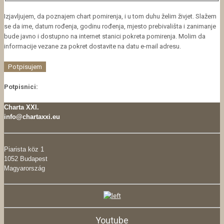
Izjavljujem, da poznajem chart pomirenja, i u tom duhu želim živjet. Slažem
se da ime, datum rođenja, godinu rođenja, mjesto prebivališta i zanimanje
bude javno i dostupno na internet stanici pokreta pomirenja. Molim da
informacije vezane za pokret dostavite na datu e-mail adresu.
Potpisnici:
Charta XXI.
info@chartaxxi.eu
Piarista köz 1
1052 Budapest
Magyarország
Youtube