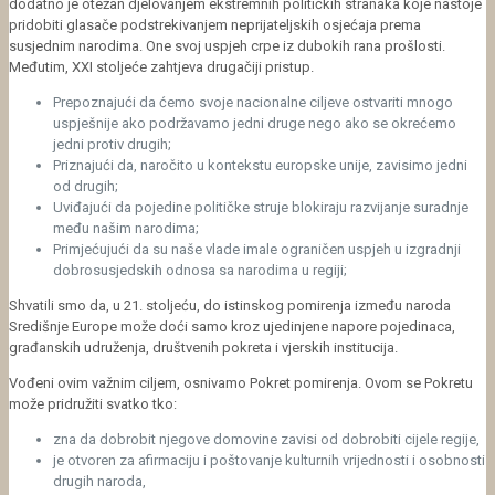
dodatno je otežan djelovanjem ekstremnih političkih stranaka koje nastoje
pridobiti glasače podstrekivanjem neprijateljskih osjećaja prema
susjednim narodima. One svoj uspjeh crpe iz dubokih rana prošlosti.
Međutim, XXI stoljeće zahtjeva drugačiji pristup.
Prepoznajući da ćemo svoje nacionalne ciljeve ostvariti mnogo
uspješnije ako podržavamo jedni druge nego ako se okrećemo
jedni protiv drugih;
Priznajući da, naročito u kontekstu europske unije, zavisimo jedni
od drugih;
Uviđajući da pojedine političke struje blokiraju razvijanje suradnje
među našim narodima;
Primjećujući da su naše vlade imale ograničen uspjeh u izgradnji
dobrosusjedskih odnosa sa narodima u regiji;
Shvatili smo da, u 21. stoljeću, do istinskog pomirenja između naroda
Središnje Europe može doći samo kroz ujedinjene napore pojedinaca,
građanskih udruženja, društvenih pokreta i vjerskih institucija.
Vođeni ovim važnim ciljem, osnivamo Pokret pomirenja. Ovom se Pokretu
može pridružiti svatko tko:
zna da dobrobit njegove domovine zavisi od dobrobiti cijele regije,
je otvoren za afirmaciju i poštovanje kulturnih vrijednosti i osobnosti
drugih naroda,