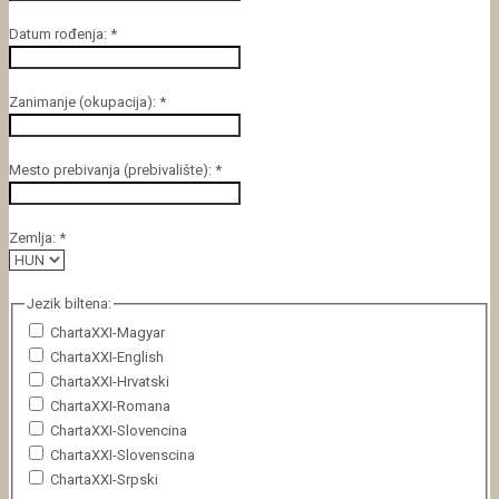
Datum rođenja:
*
Zanimanje (okupacija):
*
Mesto prebivanja (prebivalište):
*
Zemlja:
*
Jezik biltena:
ChartaXXI-Magyar
ChartaXXI-English
ChartaXXI-Hrvatski
ChartaXXI-Romana
ChartaXXI-Slovencina
ChartaXXI-Slovenscina
ChartaXXI-Srpski