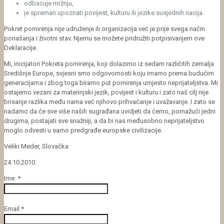
odbacuje mržnju,
je spreman upoznati povijest, kulturu ili jezike susjednih nacija.
Pokret pomirenja nije udruženje ili organizacija već je prije svega način
ponašanja i životni stav. Njemu se možete pridružiti potpisivanjem ove
Deklaracije.
Mi, inicijatori Pokreta pomirenja, koji dolazimo iz sedam različitih zemalja
Središnje Europe, svjesni smo odgovornosti koju imamo prema budućim
generacijama i zbog toga biramo put pomirenja umjesto neprijateljstva. Mi
ostajemo vezani za materinjski jezik, povijest i kulturu i zato naš cilj nije
brisanje razlika među nama već njihovo prihvaćanje i uvažavanje. I zato se
nadamo da će sve više naših sugrađana uvidjeti da ćemo, pomažući jedni
drugima, postajati sve snažniji, a da bi nas međusobno neprijateljstvo
moglo odvesti u samo predgrađe europske civilizacije.
Veliki Meder, Slovačka
24.10.2010.
Ime:
*
Email
*