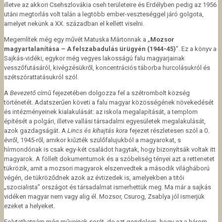
illetve az akkori Csehszlovákia cseh területeire és Erdélyben pedig az 1956
utáni megtorlás volt talán a legtöbb ember-veszteséggel járó golgota,
amelyet nekünk a XX. században el kellett viselni.
Megemlítek még egy művét Matuska Mártonnak a „
Mozsor
magyartalanítása – A felszabadulás ürügyén (1944-45)
”. Ez a könyv a
Sajkás-vidéki, egykor még vegyes lakosságú falu magyarjainak
vesszőfutásáról, kivégzésükről, koncentrációs táborba hurcolásukról és
szétszórattatásukról szól.
A
Bevezető
című fejezetében dolgozza fel a szétrombolt község
történetét. Adatszerűen követi a falu magyar közösségének növekedését
és intézményeinek kialakulását: az iskola megalapítását, a
templom
építését a polgári, illetve vallási társadalmi egyesületek megalakulását,
azok gazdagságát. A
Lincs és kihajtás kora
fejezet részletesen szól a 0.
évről, 1945-ről, amikor kiűzték szülőfalujukból a magyarokat, s
hírmondónak is csak egy-két családot hagytak, hogy bizonyítsák voltak itt
magyarok. A föllelt dokumentumok és a szóbeliség tényei azt a rettenetet
tükrözik, amit a mozsori magyarok elszenvedtek a második világháború
végén, de tükröződnek azok az évtizedek is, amelyekben a titói
„szocialista” országot és társadalmat ismerhettük meg. Ma már a sajkás
vidéken magyar nem vagy alig él. Mozsor, Csurog, Zsablya jól ismerjük
ezeket a helyeket.
Folytathatnám még műveinek sorát, de azt gondolom, hogy ez a három