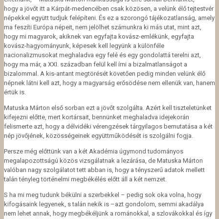
hogy a jövőt itt a Kárpát-medencében csak közösen, a velünk élő tejtestvér
népekkel együtt tudjuk felépíteni. És ez a szorongó tájékozatlanság, amely
ma feszíti Európa népeit, nem jelölhet számunkra ki más utat, mint azt,
hogy mi magyarok, akiknek van egyfajta kovász-emlékünk, egyfajta
kovász-hagyományunk, képesek kell legyünk a különféle
nacionalizmusokat meghaladva egy felé és egy gondolattá terelni azt,
hogy ma már, a XXI. században felül kell írni a bizalmatlanságot a
bizalommal. A kis-antant megtörését követően pedig minden velünk élő
népnek látni kell azt, hogy a magyarság erősödése nem ellenük van, hanem
értük is.
Matuska Márton első sorban ezt a jövőt szolgálta. Azért kell tiszteletünket
kifejezni előtte, mert kortársait, bennünket meghaladva idejekorán
felismerte azt, hogy a délvidéki vérengzések tárgyilagos bemutatása a két
nép jövőjének, közösségeinek együttműködését is szolgálni fogja.
Persze még előttünk van a két Akadémia úgymond tudományos
megalapozottságú közös vizsgálatnak a lezárása, de Matuska Márton
valóban nagy szolgálatot tett abban is, hogy a tényszerű adatok mellett
talán tényleg történelmi megbékélés előtt áll a két nemzet.
S ha mi meg tudunk békülni a szerbekkel – pedig sok oka volna, hogy
kifogásaink legyenek, s talán nekik is –azt gondolom, semmi akadálya
nem lehet annak, hogy megbékéljünk a románokkal, a szlovákokkal és így