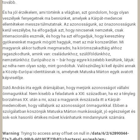
tovább.
És ha jól érzékelem, ami történik a világban, azt gondolom, hogy olyan
veszélyek fenyegetnek ma bennünket, amelyek a Kárpát-medencei
ellentéteken messze túlmutatnak. Az azonosságunk, az önazonosságunk
kerül veszélybe, ha elfogadjuk azt, hogy nincsenek nemzetek, csak
internacionális eszmék, és hogy ha azt elfogadjuk, hogy keresztény
gyökereinket magunk mögött hagyjuk, mert az már korszerűtlen. Mi
magyarok akkor tudtunk megmaradni, ha körömszakadtáig ahhoz
ragaszkodtunk, amink van: családunkhoz, szülőföldünkhöz,
nemzetünkhöz. Európához is – bár hogy egyre közelebb kerültünk, látjuk:
az néha nem olyan szép, mint gondoltuk. Valószínűleg ki kell épülni annak
a Közép-Európai identitásnak is, amelynek Matuska Márton egyik avatott
képviselője.
Sütő András írta egyik drámájában, hogy merjünk azonosságot vállalni
önmagunkkal. Nem kisebb a feladatunk a XXI. században, ha ez a tényleg
borzalmas XX. után a mi, azaz a magyarok évszázada itt a Kárpát-
medencében, hogy vállaljunk az azonosságot önmagunkkal. Ebben a
szolgálatban köszönjük Matuska Márton munkásságát, jó egészséget és
sok-sok hasonló értékes művet kívánhatunk mindannyiunk számára.
Warning
: Trying to access array offset on null in
/data/6/2/62890044-
f2a7-4bd3-99b9-601907f23b82/chartaxxi.eu/web/wp-