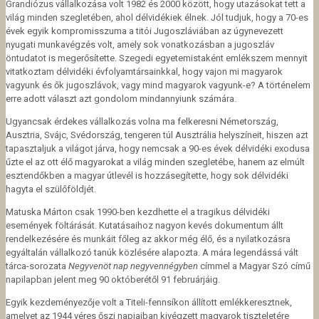
Grandiózus vállalkozása volt 1982 és 2000 között, hogy utazásokat tett a
világ minden szegletében, ahol délvidékiek élnek. Jól tudjuk, hogy a 70-es
évek egyik kompromisszuma a titói Jugoszláviában az úgynevezett
nyugati munkavégzés volt, amely sok vonatkozásban a jugoszláv
öntudatot is megerősítette. Szegedi egyetemistaként emlékszem mennyit
vitatkoztam délvidéki évfolyamtársainkkal, hogy vajon mi magyarok
vagyunk és ők jugoszlávok, vagy mind magyarok vagyunk-e? A történelem
erre adott választ azt gondolom mindannyiunk számára.
Ugyancsak érdekes vállalkozás volna ma felkeresni Németország,
Ausztria, Svájc, Svédország, tengeren túl Ausztrália helyszíneit, hiszen azt
tapasztaljuk a világot járva, hogy nemcsak a 90-es évek délvidéki exodusa
űzte el az ott élő magyarokat a világ minden szegletébe, hanem az elmúlt
esztendőkben a magyar útlevél is hozzásegítette, hogy sok délvidéki
hagyta el szülőföldjét.
Matuska Márton csak 1990-ben kezdhette el a tragikus délvidéki
események föltárását. Kutatásaihoz nagyon kevés dokumentum állt
rendelkezésére és munkáit főleg az akkor még élő, és a nyilatkozásra
egyáltalán vállalkozó tanúk közlésére alapozta. A mára legendássá vált
tárca-sorozata
Negyvenöt nap negyvennégyben
címmel a Magyar Szó című
napilapban jelent meg 90 októberétől 91 februárjáig.
Egyik kezdeményezője volt a Titeli-fennsíkon állított emlékkeresztnek,
amelyet az 1944 véres őszi napjaiban kivégzett magyarok tiszteletére