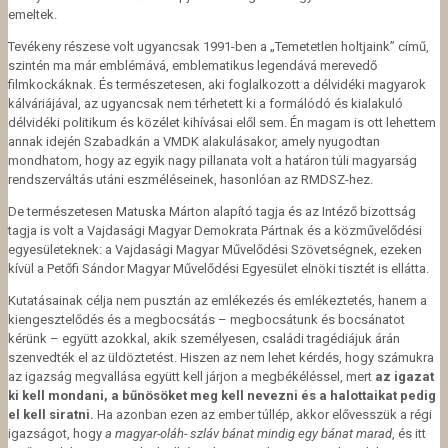
emeltek.
Tevékeny részese volt ugyancsak 1991-ben a „Temetetlen holtjaink” című,
szintén ma már emblémává, emblematikus legendává merevedő
filmkockáknak. És természetesen, aki foglalkozott a délvidéki magyarok
kálváriájával, az ugyancsak nem térhetett ki a formálódó és kialakuló
délvidéki politikum és közélet kihívásai elől sem. Én magam is ott lehettem
annak idején Szabadkán a VMDK alakulásakor, amely nyugodtan
mondhatom, hogy az egyik nagy pillanata volt a határon túli magyarság
rendszerváltás utáni eszméléseinek, hasonlóan az RMDSZ-hez.
De természetesen Matuska Márton alapító tagja és az Intéző bizottság
tagja is volt a Vajdasági Magyar Demokrata Pártnak és a közművelődési
egyesületeknek: a Vajdasági Magyar Művelődési Szövetségnek, ezeken
kívül a Petőfi Sándor Magyar Művelődési Egyesület elnöki tisztét is ellátta.
Kutatásainak célja nem pusztán az emlékezés és emlékeztetés, hanem a
kiengesztelődés és a megbocsátás – megbocsátunk és bocsánatot
kérünk – együtt azokkal, akik személyesen, családi tragédiájuk árán
szenvedték el az üldöztetést. Hiszen az nem lehet kérdés, hogy számukra
az igazság megvallása együtt kell járjon a megbékéléssel, mert
az igazat
ki kell mondani, a bűnösöket meg kell nevezni és a halottaikat pedig
el kell siratni.
Ha azonban ezen az ember túllép, akkor elővesszük a régi
igazságot, hogy
a magyar-oláh- szláv bánat mindig egy bánat marad
, és itt