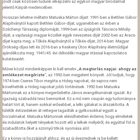
jövőt csak közösen tudunk elképzelni az egykori magyar birodalmat
jelentő Kárpát-medencében.
Hosszan lehetne méltatni Matuska Márton díjait: 1991-ben a Bethlen Gábor
Alapítványtól kapott Bethlen Gábor-díjat; ugyanebben az évben a
Széchenyi Társaság diplomáját; 1999-ben az újságírók Táncsics Mihály-
díját; a vajdasági magyar közélet egyik nevezetes díját 2002-ben az Aracs-
díjat kapta meg; a Tőkés Alapítványtól a Tőkés-díjat; 2014-ben Magyar
Örökség-díjas lett és 2016-ban a Keskeny Úton Alapítvány életműdíjjal
ajándékozta meg: 1941/45. évi délvidéki magyar irtással kapcsolatos
kutatásaiért.
Művei közül mindenképpen ki kell emelni „
A megtorlás napjai: ahogy az
emlékezet megőrizte
”, az 1992-ben megjelent könyvét. Jól tudjuk, hogy
1974-ben Cseres Tibor megírta a Hideg napokat, de sajnos nem
követhették
a Hideg napokat jobb történések. 1992-ben Matuska
Mártonnak ez a könyve megerősítette János evangéliumának igazát: Az
igazság szabaddá tesz bennünket. Ez a mű nem csupán egy tudományos
határt tört át, hanem sokkal erősebbet, a lelki gátakat is átszakította. A
túlélők évtizedeken át rettegve tagadták a gyilkosokkal együtt a
borzalmakat. Matuska Mártonnak elévülhetetlen érdeme, hogy elméletek
és indulatok helyett tényeket hozott elő a lelkek mélyéről, és egyúttal föl is
szabadította őket a szörnyű titkok nyomása alól.
Ez a könyv is hozzájárult ahhoz, és az új évezrednek is be kellett