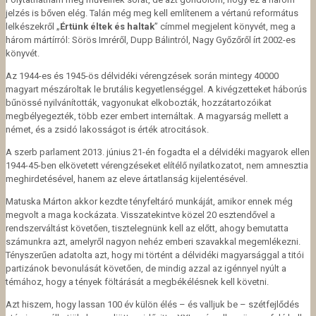
jelzés is bőven elég. Talán még meg kell említenem a vértanú református
lelkészekről „
Értünk éltek és haltak
” címmel megjelent könyvét, meg a
három mártírról: Sörös Imréről, Dupp Bálintról, Nagy Győzőről írt 2002-es
könyvét.
Az 1944-es és 1945-ös délvidéki vérengzések során mintegy 40000
magyart mészároltak le brutális kegyetlenséggel. A kivégzetteket háborús
bűnössé nyilvánították, vagyonukat elkobozták, hozzátartozóikat
megbélyegezték, több ezer embert internáltak. A magyarság mellett a
német, és a zsidó lakosságot is érték atrocitások.
A szerb parlament 2013. június 21-én fogadta el a délvidéki magyarok ellen
1944-45-ben elkövetett vérengzéseket elítélő nyilatkozatot, nem amnesztia
meghirdetésével, hanem az eleve ártatlanság kijelentésével.
Matuska Márton akkor kezdte tényfeltáró munkáját, amikor ennek még
megvolt a maga kockázata. Visszatekintve közel 20 esztendővel a
rendszerváltást követően, tisztelegnünk kell az előtt, ahogy bemutatta
számunkra azt, amelyről nagyon nehéz emberi szavakkal megemlékezni.
Tényszerűen adatolta azt, hogy mi történt a délvidéki magyarsággal a titói
partizánok bevonulását követően, de mindig azzal az igénnyel nyúlt a
témához, hogy a tények föltárását a megbékélésnek kell követni.
Azt hiszem, hogy lassan 100 év külön élés – és valljuk be – szétfejlődés