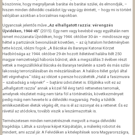
köszönnie, hogy megnyíljanak barátai és barátai szülei, és elmondják, –
hiszen minden délvidéki családot így vagy úgy érintett, – hogy mi is történt
valójában azokban a borzalmas napokban.
Ugyancsak jelentős műve „
Az elhallgatott razzia: vérengzés
Újvidéken, 1944-45
” (2015). Egy nem vagy kevésbé vagy egyáltalán nem
ismert mozzanata Újvidéken, hogy 1944. október 30-án – mindössze egy
héttel a partizánok bevonulását követően, – az új hatalom hirdetményben
tette közzé, idézni fogok: „A Bácskai és Baranyai Katonai Körzet
Hadbírósága az 1944. október 29-én hozott
ítéletével halálra ítélt 250
magyar nemzetiségű háborús bűnöst, akik a megszállás 3 évében részt
vettek a megszállókkal Bácska és Baranya területén a szerb és más szláv
lakosság terrorizálásában és mészárlásában. A halálos ítélet golyó által
lett végrehajtva.” Idáig az idézet s persze hozzátették „Halál a fasizmusra
– szabadság a népnek!” – bajtársi üdvözletet is. Előjátéka volt ez az
„elhallgatott razzia” annak a közel fél évig tartó rettenetes terrornak,
amelynek részleteit máig nem tárta föl a történetírás, következményeit
pedig máig nem heverte ki a délvidéki magyarság. Pedig a túlélők
emlékezetében életük végéig élt, ma is él az iszonyat és a rettenet. És ez
rávetül az utódokra, tovább viszik a leszármazottak is.
Természetesen minden nemzetrésznek megvolt a maga délvidéki
tragédiája. Láttuk a szolyvai képet Kárpátalján, a málenkij robotot és
mindent, ami azzal jár. A Felvidéken a kitelepítések sora Magyarországra,