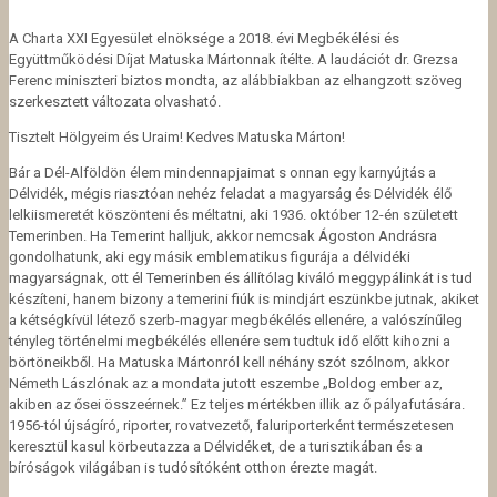
A Charta XXI Egyesület elnöksége a 2018. évi Megbékélési és
Együttműködési Díjat Matuska Mártonnak ítélte. A laudációt dr. Grezsa
Ferenc miniszteri biztos mondta, az alábbiakban az elhangzott szöveg
szerkesztett változata olvasható.
Tisztelt Hölgyeim és Uraim! Kedves Matuska Márton!
Bár a Dél-Alföldön élem mindennapjaimat s onnan egy karnyújtás a
Délvidék, mégis riasztóan nehéz feladat a magyarság és Délvidék élő
lelkiismeretét köszönteni és méltatni, aki 1936. október 12-én született
Temerinben. Ha Temerint halljuk, akkor nemcsak Ágoston Andrásra
gondolhatunk, aki egy másik emblematikus figurája a délvidéki
magyarságnak, ott él Temerinben és állítólag kiváló meggypálinkát is tud
készíteni, hanem bizony a temerini fiúk is mindjárt eszünkbe jutnak, akiket
a kétségkívül létező szerb-magyar megbékélés ellenére, a valószínűleg
tényleg történelmi megbékélés ellenére sem tudtuk idő előtt kihozni a
börtöneikből. Ha Matuska Mártonról kell néhány szót szólnom, akkor
Németh Lászlónak az a mondata jutott eszembe „Boldog ember az,
akiben az ősei összeérnek.” Ez teljes mértékben illik az ő pályafutására.
1956-tól újságíró, riporter, rovatvezető, faluriporterként természetesen
keresztül kasul körbeutazza a Délvidéket, de a turisztikában és a
bíróságok világában is tudósítóként otthon érezte magát.