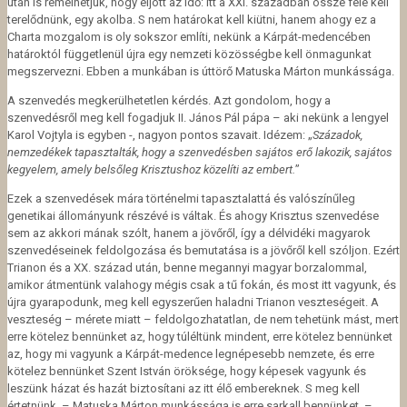
után is remélhetjük, hogy eljött az idő: itt a XXI. században össze felé kell
terelődnünk, egy akolba. S nem határokat kell kiütni, hanem ahogy ez a
Charta mozgalom is oly sokszor említi, nekünk a Kárpát-medencében
határoktól függetlenül újra egy nemzeti közösségbe kell önmagunkat
megszervezni. Ebben a munkában is úttörő Matuska Márton munkássága.
A szenvedés megkerülhetetlen kérdés. Azt gondolom, hogy a
szenvedésről meg kell fogadjuk II. János Pál pápa – aki nekünk a lengyel
Karol Vojtyla is egyben -, nagyon pontos szavait. Idézem: „
Századok,
nemzedékek tapasztalták, hogy a szenvedésben sajátos erő lakozik, sajátos
kegyelem, amely belsőleg Krisztushoz közelíti az embert.
”
Ezek a szenvedések mára történelmi tapasztalattá és valószínűleg
genetikai állományunk részévé is váltak. És ahogy Krisztus szenvedése
sem az akkori mának szólt, hanem a jövőről, így a délvidéki magyarok
szenvedéseinek feldolgozása és bemutatása is a jövőről kell szóljon. Ezért
Trianon és a XX. század után, benne megannyi magyar borzalommal,
amikor átmentünk valahogy mégis csak a tű fokán, és most itt vagyunk, és
újra gyarapodunk, meg kell egyszerűen haladni Trianon veszteségeit. A
veszteség – mérete miatt – feldolgozhatatlan, de nem tehetünk mást, mert
erre kötelez bennünket az, hogy túléltünk mindent, erre kötelez bennünket
az, hogy mi vagyunk a Kárpát-medence legnépesebb nemzete, és erre
kötelez bennünket Szent István öröksége, hogy képesek vagyunk és
leszünk házat és hazát biztosítani az itt élő embereknek. S meg kell
értetnünk, – Matuska Márton munkássága is erre sarkall bennünket, –