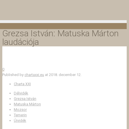
Grezsa István: Matuska Márton
laudációja
0
Published by
chartaxxi.eu
at
2018. december 12.
Charta XXI
Délvidék
Grezsa István
Matuska Márton
Mozsor
Temerin
Újvidék