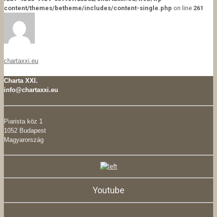
content/themes/betheme/includes/content-single.php
on line
261
chartaxxi.eu
Charta XXI.
info@chartaxxi.eu
Piarista köz 1
1052 Budapest
Magyarország
Youtube