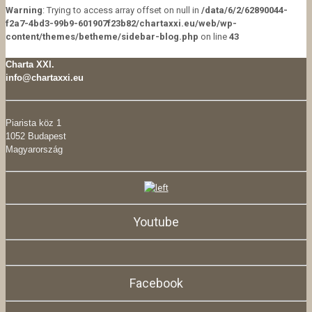
Warning
: Trying to access array offset on null in
/data/6/2/62890044-
f2a7-4bd3-99b9-601907f23b82/chartaxxi.eu/web/wp-
content/themes/betheme/sidebar-blog.php
on line
43
Charta XXI.
info@chartaxxi.eu
Piarista köz 1
1052 Budapest
Magyarország
Youtube
Facebook