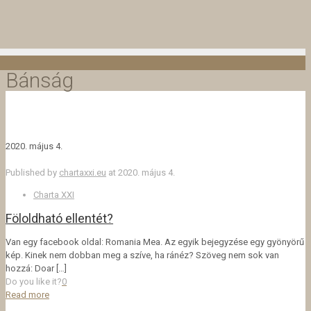
Bánság
2020. május 4.
Published by
chartaxxi.eu
at
2020. május 4.
Charta XXI
Föloldható ellentét?
Van egy facebook oldal: Romania Mea. Az egyik bejegyzése egy gyönyörű
kép. Kinek nem dobban meg a szíve, ha ránéz? Szöveg nem sok van
hozzá: Doar
[…]
Do you like it?
0
Read more