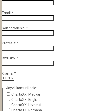
Email
*
Rok narodenia:
*
Profesia:
*
Bydlisko:
*
Krajina:
*
Jayzk komunikácie:
ChartaXXI-Magyar
ChartaXXI-English
ChartaXXI-Hrvatski
ChartaXXI-Romana