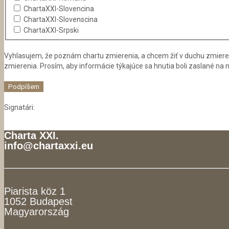
ChartaXXI-Slovencina
ChartaXXI-Slovenscina
ChartaXXI-Srpski
Vyhlasujem, že poznám chartu zmierenia, a chcem žiť v duchu zmiere
zmierenia. Prosím, aby informácie týkajúce sa hnutia boli zaslané na
Signatári:
Charta XXI.
info@chartaxxi.eu
Piarista köz 1
1052 Budapest
Magyarország