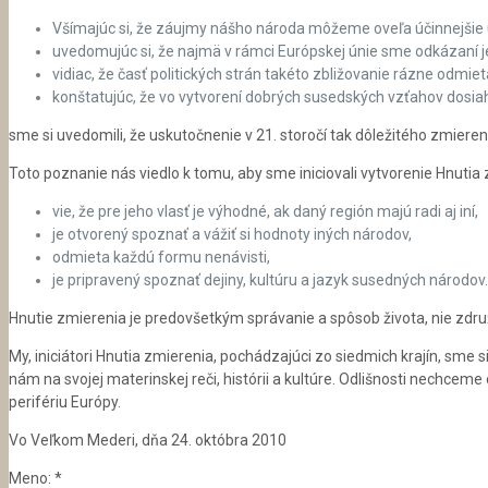
Všímajúc si, že záujmy nášho národa môžeme oveľa účinnejšie 
uvedomujúc si, že najmä v rámci Európskej únie sme odkázaní 
vidiac, že časť politických strán takéto zbližovanie rázne odmiet
konštatujúc, že vo vytvorení dobrých susedských vzťahov dosiah
sme si uvedomili, že uskutočnenie v 21. storočí tak dôležitého zmieren
Toto poznanie nás viedlo k tomu, aby sme iniciovali vytvorenie Hnutia
vie, že pre jeho vlasť je výhodné, ak daný región majú radi aj iní,
je otvorený spoznať a vážiť si hodnoty iných národov,
odmieta každú formu nenávisti,
je pripravený spoznať dejiny, kultúru a jazyk susedných národov.
Hnutie zmierenia je predovšetkým správanie a spôsob života, nie zdru
My, iniciátori Hnutia zmierenia, pochádzajúci zo siedmich krajín, sme
nám na svojej materinskej reči, histórii a kultúre. Odlišnosti nechcem
perifériu Európy.
Vo Veľkom Mederi, dňa 24. októbra 2010
Meno:
*