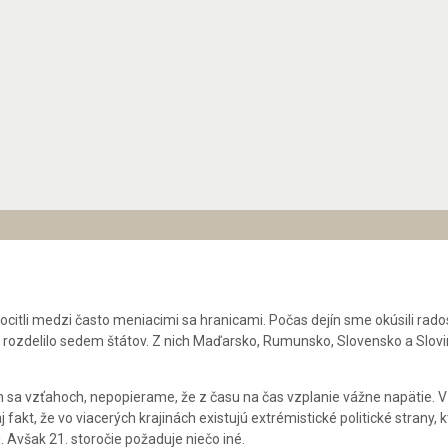
 ocitli medzi často meniacimi sa hranicami. Počas dejín sme okúsili rados
ou rozdelilo sedem štátov. Z nich Maďarsko, Rumunsko, Slovensko a Slov
h sa vzťahoch, nepopierame, že z času na čas vzplanie vážne napätie
fakt, že vo viacerých krajinách existujú extrémistické politické strany, 
. Avšak 21. storočie požaduje niečo iné.