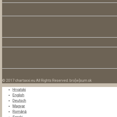
© 2017 chartaxxi.eu All Rights Reserved. bro[w]sum.sk
Hrvatski
English
Deutsch
Magyar
Română
Srpski