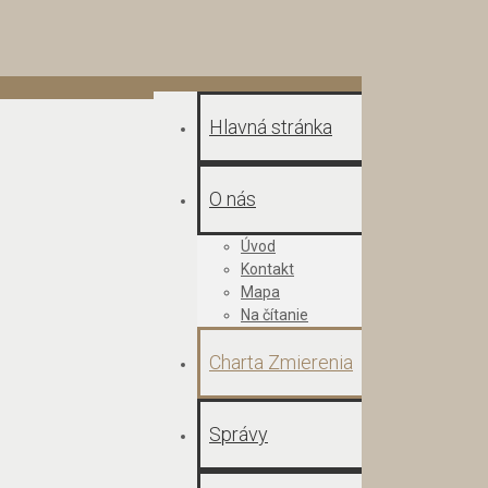
Hlavná stránka
O nás
Úvod
Kontakt
Mapa
Na čítanie
Charta Zmierenia
Správy