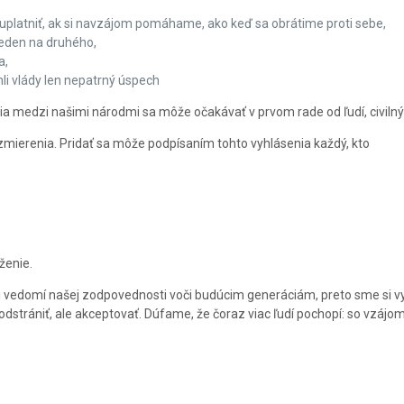
uplatniť, ak si navzájom pomáhame, ako keď sa obrátime proti sebe,
jeden na druhého,
a,
li vlády len nepatrný úspech
ia medzi našimi národmi sa môže očakávať v prvom rade od ľudí, civilných
 zmierenia. Pridať sa môže podpísaním tohto vyhlásenia každý, kto
ženie.
 si vedomí našej zodpovednosti voči budúcim generáciám, preto sme si vy
e odstrániť, ale akceptovať. Dúfame, že čoraz viac ľudí pochopí: so vzá