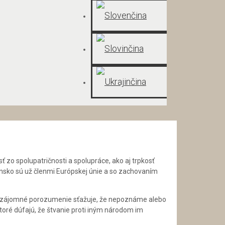
ť zo spolupatričnosti a spolupráce, ako aj trpkosť
insko sú už členmi Európskej únie a so zachovaním
. Vzájomné porozumenie sťažuje, že nepoznáme alebo
ktoré dúfajú, že štvanie proti iným národom im