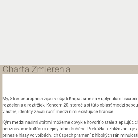
Charta Zmierenia
My, Stredoeurópania žijúci v objatí Karpát sme sa v uplynulom tisícročí
rozdelenia a roztržiek. Koncom 20. storočia si túto oblasť medzi seb
vlastnej identity začali rušiť medzi nimi existujúce hranice.
Kým medzi našimi štátmi môžeme obvykle hovoriť o stále zlepšujúcic
neuznávame kultúru a dejiny toho druhého. Prekážkou zbližovania je aj 
prinesie hlasy vo voľbách. Ich úspech pramení z hlbokých rán minulosti