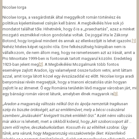
Nicolae Iorga
Nicolae Iorga, a vasgárdisták által meggyilkolt román történész és
politikus kijelentéseivel csínján kell bánni. A megbékélés híve sok jó
mondatot találhat tőle. Hihetnénk, hogy ő is a „praechartás”, azaz a minket
mozgató eszmékkel rokon gondolatai voltak. De joggal írta le Zákonyi
Botond, hogy Iorgával mindent és annak az ellenkezőjét is lehet igazolni.
[1]
Nehéz hiteles képet rajzolni róla. Erre felkészültség hiányában nem is
vállalkozom, de nem állom meg, hogy ne ismertessem azt az írását, amit a
Pro Minoritate 1999-ben is fontosnak tartott magyarul közölni. Eredetileg
1923-ban jelent meg
[2]
. A Megbékélési Mozgalmunk több fontos
eseménye zajlott Aradon, így valamelyest össze tudom vetni, amit láttam
azzal, amit Iorga látott közel egy évszázaddal ez előtt. Nicolae Iorga aradi
benyomásai révén megsejtjük, hogy a trianoni elcsatolás után hogyan
zajlott le az átmenet. Ő egy Románia területén lévő magyar városban járt, mi
egy bánsági román várost látunk, amelyben élnek magyarok is
[3]
.
„
Aradon a magyarság változás nélkül őrzi és ápolja nemzetük tragikusan
szép és büszke örökségét, azt az emlékművet, mely a bécsi császárral
szembeni „árulásukért” kivégzett tisztek emlékét őrzi.”
Azért némi változás
már akkor is lehetett, mert a cikkből kiderül, hogy
„k
ét szoborcsoport áll …
szem elől rejtve, deszkaburkolatban. Kossuth és az elítéltek szobrai. Úgy
tűnik, arra várunk, hogy Magyarország visszakövetelje őket. Kézenfekvő