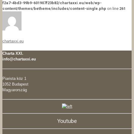
f2a7-4bd3-99b9-601907f23b82/chartaxxi.eu/web/wp-
content/themes/betheme/includes/content-single.php
on line
261
chartaxxi.eu
Charta XXI.
info@chartaxxi.eu
Piarista köz 1
1052 Budapest
Magyarország
Youtube