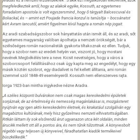
jeladás ez a nemzeti érzületűeknek . S akik ezt megalkuvóan elkövették, azok
megfeledkeztek arról, hogy az alakok egyike, Kossuth, az egyetemes
forradalom apostola is volt egyszersmind , hogy ő tárgyalt Balcescuval és
Boliackal, és – amint ezt Poujade francia konzul is tanúsítja – bocsánatot
kért Avram Iancutól, amiért figyelmen kívül hagyta a román nép jogait.
Az aradi szabadságszobor sok hányattatás után ismét áll, és az aradi, sőt
egyetemes magyarság valóban ápolhatja a nemzeti örökségét, bár a
szélsőséges román nacionalisták gyakorta tiltakoznak ez ellen. Tudjuk,
hogy a szobor nem az eredeti helyén van, viszont jó, hogy mostani
nevének Megbékélés tere a neve. Kicsit nevetséges, hogy a város a
szoborcsoport felállításához csak úgy kapta meg az engedélyt, hogy egy
másik köztéri szobrot, egy diadalívet is fel kellett állítania, ami román
szemmel szól 1848-49 eseményeiről. Kossuth nem ellenszenves rajta.
Iorga 1923-ban mintha irigykedve nézne Aradra.
„A széles központi bulvárokon nem csak magas kereskedelmi épületek
sorjáznak, de az értelmiség és nemesség magánlakásai is, mozgásteret
nyújtván egy igen aktív kereskedelmi életnek, és kirakatául szolgálván egy
magabiztos kultúrának, mely hisz győzelmes nemzeti elhivatottságában.
Ritkán láttam ily sok elsőrendű árut ugyanazon utca két oldalán, minden
árucikk mellett ott áll a pontos ára, és nem tűnik túlzottnak. A könyvesbolt
régebbi vagy teljesen új könyveivel, fáradhatatlan kiadók termékeivel
büszkélkedik.”