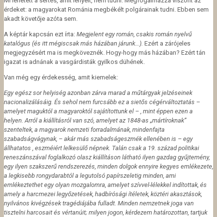
Mi lehetett a sértés, amit lenyelt, nem tudni. Megfogalmazza viszont az
érdeket: a magyarokat Románia megbékélt polgárainak tudni. Ebben sem
akadt követője azóta sem.
A képtár kapcsán ezt írta:
Megjelent egy román, csakis román nyelvű
katalógus (és itt mégiscsak más házában járunk…).
Ezért a zárójeles
megjegyzésért ma is megköveznék. Hogy-hogy más házában? Ezért tán
igazat is adnának a vasgárdisták gyilkos dühének.
Van még egy érdekesség, amit kiemelek:
Egy egész sor helyiség azonban zárva marad a
műtárgyak jelzéseinek
nacionalizálásáig. És sehol nem furcsább ez a sietős cégérváltoztatás –
amelyet maguktól a magyaroktól sajátítottunk el – , mint éppen ezen a
helyen. Arról a kiállításról van szó, amelyet az 1848-as „mártíroknak”
szenteltek, a magyarok nemzeti forradalmának, mindenfajta
szabadságvágynak, – akár más szabadságeszmék ellenében is – egy
állhatatos , eszméiért lelkesülő népnek. Talán csak a 19. század politikai
reneszánszával foglalkozó olasz kiállításon látható ilyen gazdag gyűjtemény,
egy ilyen szakszerű rendszerezés, minden dolgok ennyire kegyes emlékezete,
a legkisebb rongydarabtól a legutolsó papírszeletig minden, ami
emlékeztethet egy olyan mozgalomra, amelyet szívvel­-lélekkel indítottak, és
amely a harcmezei legyőzetések, hadbírósági ítéletek, köztéri akasztások,
nyilvános kivégzések tragédiájába fulladt. Minden nemzetnek joga van
tisztelni harcosait és vértanúit; milyen jogon, kérdezem határozottan, tartjuk