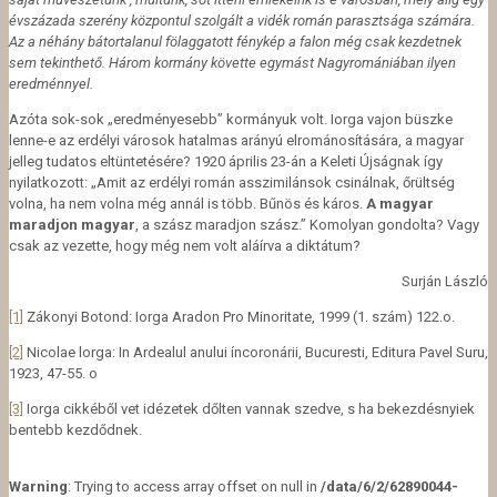
évszázada szerény központul szolgált a vidék román parasztsága számára.
Az a néhány bátortalanul fölaggatott fénykép a falon még csak kezdetnek
sem tekinthető. Három kormány követte egymást Nagyromániában ilyen
eredménnyel.
Azóta sok-sok „eredményesebb” kormányuk volt. Iorga vajon büszke
lenne-e az erdélyi városok hatalmas arányú elrománosítására, a magyar
jelleg tudatos eltüntetésére? 1920 április 23-án a Keleti Újságnak így
nyilatkozott: „Amit az erdélyi román asszimilánsok csinálnak, őrültség
volna, ha nem volna még annál is több. Bűnös és káros.
A magyar
maradjon magyar
, a szász maradjon szász.” Komolyan gondolta? Vagy
csak az vezette, hogy még nem volt aláírva a diktátum?
Surján László
[1]
Zákonyi Botond: Iorga Aradon Pro Minoritate, 1999 (1. szám) 122.o.
[2]
Nicolae lorga: In Ardealul anului íncoronárii, Bucuresti, Editura Pavel Suru,
1923, 47-55. o
[3]
Iorga cikkéből vet idézetek dőlten vannak szedve, s ha bekezdésnyiek
bentebb kezdődnek.
Warning
: Trying to access array offset on null in
/data/6/2/62890044-