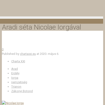
Aradi séta Nicolae Iorgával
0
Published by
chartaxxi.eu
at
2020. május 6.
Charta XXI
Arad
Erdély
Iorga
nemzetiség
Trianon
Zákonyi Botond