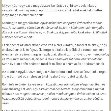
Milyen kár, hogy ezt a magabiztos kultúrát az új birtokosok inkább
veszélynek, mint új, megnagyobbodott országuk értékének tekintették.
Iorga maga is értetlenkedett:
Minthogy a magyar főváros egyik színjátszó csoportja érthetetlen módon
nem játszhatott a városban, és távozniuk kellett – különben talán romjaiba
dőlt volna a Román Királyság – , tiltakozásképpen több kirakatban kiállították
a színészek arcképeit.”
Ezek szerint az aradiakban erős volt a civil kurázsi, s módját találták, hogy
tiltakozásukat ki is fejezzék. Iorga is tiltakozik, például a román cenzúra
ellen, amely a város magyar napilapjait ellenőrzi, mondván:
gyermeteg dolog
ez itt is, mint mindenütt, hiszen a lélek szárnyalását nem lehet korlátozni.
Száz év alatt azért számos módját találták a szárnyalás korlátozásának.
Az aradiak egyik büszkesége a Kultúrpalota. Erről szólva érezhető a regáti
irigység, majd egy nehezen értelmezhető mondatot találunk:
Románia területén kevés terem közelíti meg arányaiban, eleganciájában és
akusztikailag azt, ahol egy alkalommal beszéltem. Megpróbáltam a múltat
feledve nem megsérteni azokat, akiket mindenképpen érdekünkben áll ezen
haza megbékélt polgárainak tudni, nemcsak hagyományos emberségünk
okán.