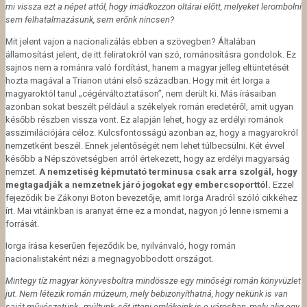
mi vissza ezt a népet attól, hogy imádkozzon oltárai előtt, melyeket lerombolni
sem felhatalmazásunk, sem erőnk nincsen?
Mit jelent vajon a nacionalizálás ebben a szövegben? Általában
államosítást jelent, de itt feliratokról van szó, románosításra gondolok. Ez
sajnos nem a románra való fordítást, hanem a magyar jelleg eltüntetését
hozta magával a Trianon utáni első században. Hogy mit ért Iorga a
magyaroktól tanul „cégérváltoztatáson”, nem derült ki. Más írásaiban
azonban sokat beszélt például a székelyek román eredetéről, amit ugyan
később részben vissza vont. Ez alapján lehet, hogy az erdélyi románok
asszimilációjára céloz. Kulcsfontosságú azonban az, hogy a magyarokról
nemzetként beszél. Ennek jelentőségét nem lehet túlbecsülni. Két évvel
később a Népszövetségben arról értekezett, hogy az erdélyi magyarság
nemzet.
A nemzetiség képmutató terminusa csak arra szolgál, hogy
megtagadják a nemzetnek járó jogokat egy embercsoporttól.
Ezzel
fejeződik be Zákonyi Boton bevezetője, amit Iorga Aradról szóló cikkéhez
írt. Mai vitáinkban is aranyat érne ez a mondat, nagyon jó lenne ismerni a
forrását.
Iorga írása keserűen fejeződik be, nyilvánvaló, hogy román
nacionalistaként nézi a megnagyobbodott országot.
Mintegy tíz magyar könyvesboltra mindössze egy minőségi román könyvüzlet
jut. Nem létezik román múzeum, mely bebizonyíthatná, hogy nekünk is van
saját művészetünk , múltunk, sőt itteni emlékeink is e városban, mely alig egy