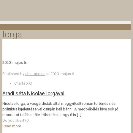
Iorga
2020. május 6.
Published by
chartaxxi.eu
at
2020. május 6.
Charta XXI
Aradi séta Nicolae Iorgával
Nicolae Iorga, a vasgárdisták által meggyilkolt román történész és
politikus kijelentéseivel csínján kell bánni. A megbékélés híve sok jó
mondatot találhat tőle. Hihetnénk, hogy ő is
[…]
Do you like it?
0
Read more