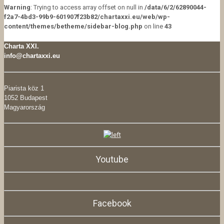
Warning
: Trying to access array offset on null in
/data/6/2/62890044-
f2a7-4bd3-99b9-601907f23b82/chartaxxi.eu/web/wp-
content/themes/betheme/sidebar-blog.php
on line
43
Charta XXI.
info@chartaxxi.eu
Piarista köz 1
1052 Budapest
Magyarország
Youtube
Facebook